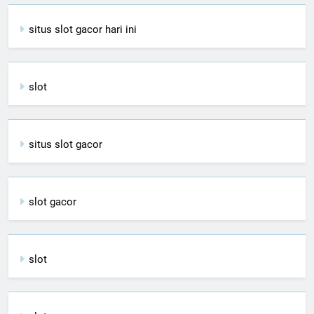
situs slot gacor hari ini
slot
situs slot gacor
slot gacor
slot