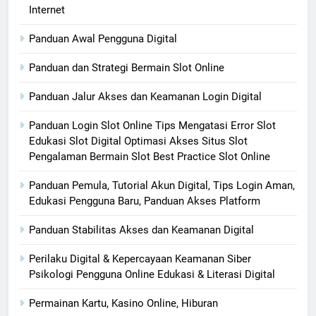
Internet
Panduan Awal Pengguna Digital
Panduan dan Strategi Bermain Slot Online
Panduan Jalur Akses dan Keamanan Login Digital
Panduan Login Slot Online Tips Mengatasi Error Slot
Edukasi Slot Digital Optimasi Akses Situs Slot
Pengalaman Bermain Slot Best Practice Slot Online
Panduan Pemula, Tutorial Akun Digital, Tips Login Aman,
Edukasi Pengguna Baru, Panduan Akses Platform
Panduan Stabilitas Akses dan Keamanan Digital
Perilaku Digital & Kepercayaan Keamanan Siber
Psikologi Pengguna Online Edukasi & Literasi Digital
Permainan Kartu, Kasino Online, Hiburan