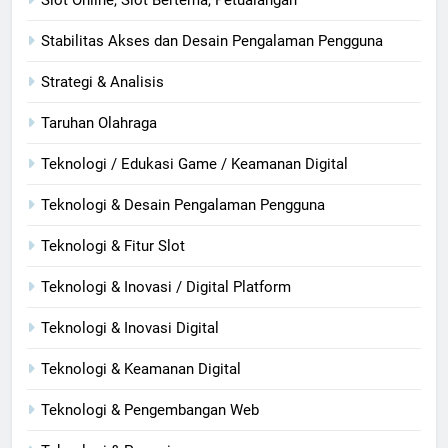
Stabilitas Akses dan Desain Pengalaman Pengguna
Strategi & Analisis
Taruhan Olahraga
Teknologi / Edukasi Game / Keamanan Digital
Teknologi & Desain Pengalaman Pengguna
Teknologi & Fitur Slot
Teknologi & Inovasi / Digital Platform
Teknologi & Inovasi Digital
Teknologi & Keamanan Digital
Teknologi & Pengembangan Web