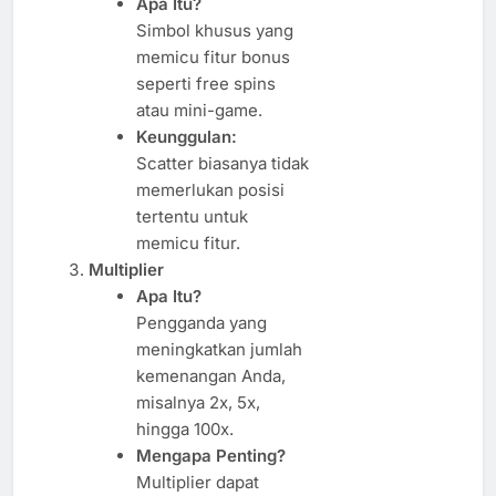
Apa Itu?
Simbol khusus yang
memicu fitur bonus
seperti free spins
atau mini-game.
Keunggulan:
Scatter biasanya tidak
memerlukan posisi
tertentu untuk
memicu fitur.
Multiplier
Apa Itu?
Pengganda yang
meningkatkan jumlah
kemenangan Anda,
misalnya 2x, 5x,
hingga 100x.
Mengapa Penting?
Multiplier dapat