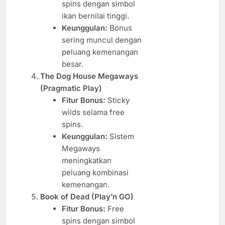
spins dengan simbol
ikan bernilai tinggi.
Keunggulan:
Bonus
sering muncul dengan
peluang kemenangan
besar.
The Dog House Megaways
(Pragmatic Play)
Fitur Bonus:
Sticky
wilds selama free
spins.
Keunggulan:
Sistem
Megaways
meningkatkan
peluang kombinasi
kemenangan.
Book of Dead (Play’n GO)
Fitur Bonus:
Free
spins dengan simbol