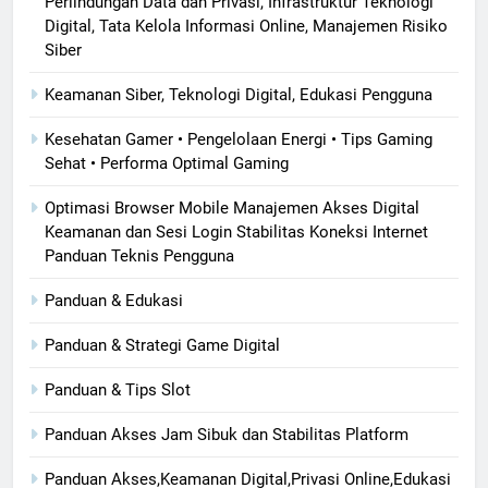
Perlindungan Data dan Privasi, Infrastruktur Teknologi
Digital, Tata Kelola Informasi Online, Manajemen Risiko
Siber
Keamanan Siber, Teknologi Digital, Edukasi Pengguna
Kesehatan Gamer • Pengelolaan Energi • Tips Gaming
Sehat • Performa Optimal Gaming
Optimasi Browser Mobile Manajemen Akses Digital
Keamanan dan Sesi Login Stabilitas Koneksi Internet
Panduan Teknis Pengguna
Panduan & Edukasi
Panduan & Strategi Game Digital
Panduan & Tips Slot
Panduan Akses Jam Sibuk dan Stabilitas Platform
Panduan Akses,Keamanan Digital,Privasi Online,Edukasi