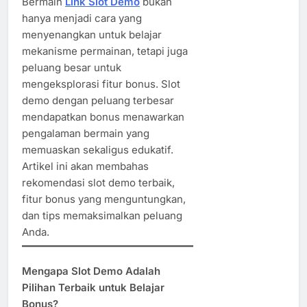
Bermain
Link Slot Demo
bukan
hanya menjadi cara yang
menyenangkan untuk belajar
mekanisme permainan, tetapi juga
peluang besar untuk
mengeksplorasi fitur bonus. Slot
demo dengan peluang terbesar
mendapatkan bonus menawarkan
pengalaman bermain yang
memuaskan sekaligus edukatif.
Artikel ini akan membahas
rekomendasi slot demo terbaik,
fitur bonus yang menguntungkan,
dan tips memaksimalkan peluang
Anda.
Mengapa Slot Demo Adalah
Pilihan Terbaik untuk Belajar
Bonus?