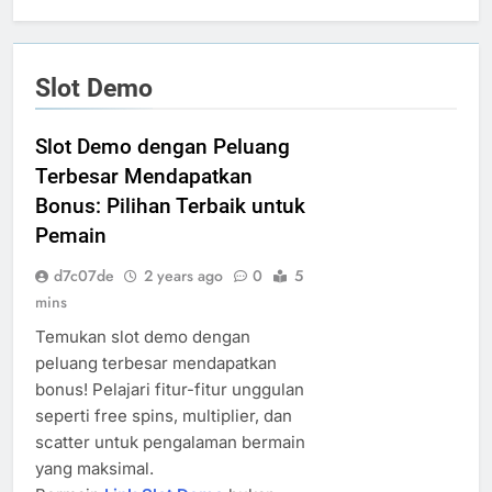
Slot Demo
Slot Demo dengan Peluang
Terbesar Mendapatkan
Bonus: Pilihan Terbaik untuk
Pemain
d7c07de
2 years ago
0
5
mins
Temukan slot demo dengan
peluang terbesar mendapatkan
bonus! Pelajari fitur-fitur unggulan
seperti free spins, multiplier, dan
scatter untuk pengalaman bermain
yang maksimal.