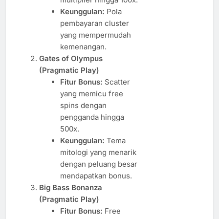
Keunggulan:
Pola
pembayaran cluster
yang mempermudah
kemenangan.
Gates of Olympus
(Pragmatic Play)
Fitur Bonus:
Scatter
yang memicu free
spins dengan
pengganda hingga
500x.
Keunggulan:
Tema
mitologi yang menarik
dengan peluang besar
mendapatkan bonus.
Big Bass Bonanza
(Pragmatic Play)
Fitur Bonus:
Free