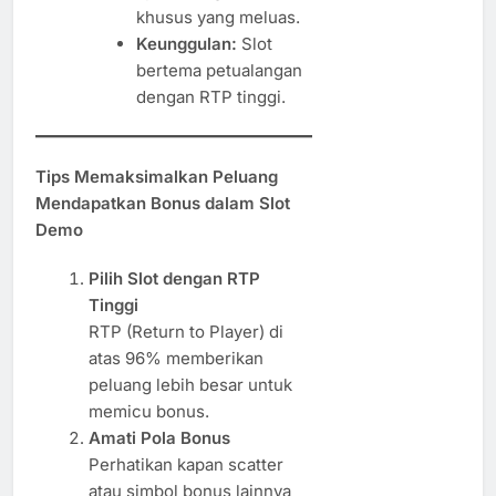
khusus yang meluas.
Keunggulan:
Slot
bertema petualangan
dengan RTP tinggi.
Tips Memaksimalkan Peluang
Mendapatkan Bonus dalam Slot
Demo
Pilih Slot dengan RTP
Tinggi
RTP (Return to Player) di
atas 96% memberikan
peluang lebih besar untuk
memicu bonus.
Amati Pola Bonus
Perhatikan kapan scatter
atau simbol bonus lainnya