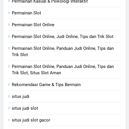
Permainan Kasual & Psikologi Interaktif
Permainan Slot
Permainan Slot Online
Permainan Slot Online, Judi Online, Tips dan Trik Slot
Permainan Slot Online, Panduan Judi Online, Tips dan
Trik Slot
Permainan Slot Online, Panduan Judi Online, Tips dan
Trik Slot, Situs Slot Aman
Rekomendasi Game & Tips Bermain
situs judi
situs judi slot
situs judi slot gacor