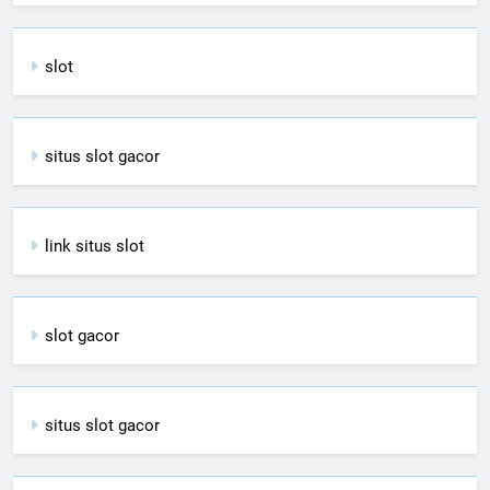
slot
situs slot gacor
link situs slot
slot gacor
situs slot gacor