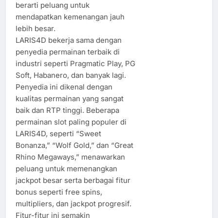
berarti peluang untuk
mendapatkan kemenangan jauh
lebih besar.
LARIS4D bekerja sama dengan
penyedia permainan terbaik di
industri seperti Pragmatic Play, PG
Soft, Habanero, dan banyak lagi.
Penyedia ini dikenal dengan
kualitas permainan yang sangat
baik dan RTP tinggi. Beberapa
permainan slot paling populer di
LARIS4D, seperti “Sweet
Bonanza,” “Wolf Gold,” dan “Great
Rhino Megaways,” menawarkan
peluang untuk memenangkan
jackpot besar serta berbagai fitur
bonus seperti free spins,
multipliers, dan jackpot progresif.
Fitur-fitur ini semakin