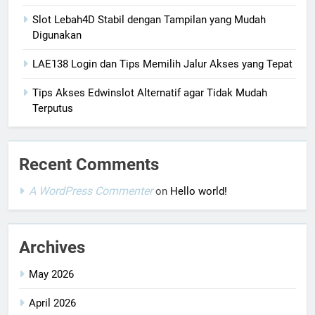
Slot Lebah4D Stabil dengan Tampilan yang Mudah
Digunakan
LAE138 Login dan Tips Memilih Jalur Akses yang Tepat
Tips Akses Edwinslot Alternatif agar Tidak Mudah
Terputus
Recent Comments
A WordPress Commenter
on
Hello world!
Archives
May 2026
April 2026