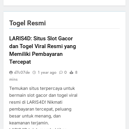
Togel Resmi
LARIS4D: Situs Slot Gacor
dan Togel Viral Resmi yang
Memiliki Pembayaran
Tercepat
d7c07de
1 year ago
0
8
mins
Temukan situs terpercaya untuk
bermain slot gacor dan togel viral
resmi di LARIS4D! Nikmati
pembayaran tercepat, peluang
besar untuk menang, dan
keamanan terjamin.