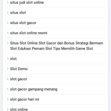
situs judi slot online
situs slot
situs slot gacor
situs slot online resmi
Situs Slot Online Slot Gacor dan Bonus Strategi Bermain
Slot Edukasi Pemain Slot Tips Memilih Game Slot
slot
Slot Demo
slot gacor
slot gacor gampang menang
slot gacor hari ini
slot online