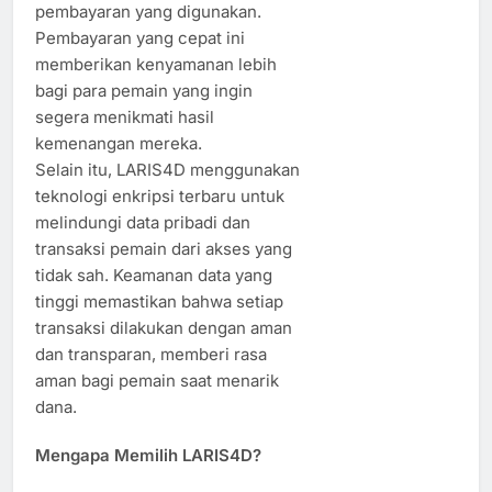
pembayaran yang digunakan.
Pembayaran yang cepat ini
memberikan kenyamanan lebih
bagi para pemain yang ingin
segera menikmati hasil
kemenangan mereka.
Selain itu, LARIS4D menggunakan
teknologi enkripsi terbaru untuk
melindungi data pribadi dan
transaksi pemain dari akses yang
tidak sah. Keamanan data yang
tinggi memastikan bahwa setiap
transaksi dilakukan dengan aman
dan transparan, memberi rasa
aman bagi pemain saat menarik
dana.
Mengapa Memilih LARIS4D?