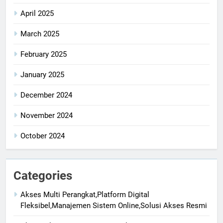
April 2025
March 2025
February 2025
January 2025
December 2024
November 2024
October 2024
Categories
Akses Multi Perangkat,Platform Digital
Fleksibel,Manajemen Sistem Online,Solusi Akses Resmi