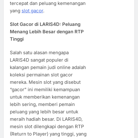
tercepat dan peluang kemenangan
yang
slot gacor
.
Slot Gacor di LARIS4D: Peluang
Menang Lebih Besar dengan RTP
Tinggi
Salah satu alasan mengapa
LARIS4D sangat populer di
kalangan pemain judi online adalah
koleksi permainan slot gacor
mereka. Mesin slot yang disebut
“gacor” ini memiliki kemampuan
untuk memberikan kemenangan
lebih sering, memberi pemain
peluang yang lebih besar untuk
meraih hadiah besar. Di LARIS4D,
mesin slot dilengkapi dengan RTP
(Return to Player) yang tinggi, yang