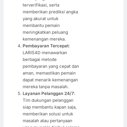
terverifikasi, serta
memberikan prediksi angka
yang akurat untuk
membantu pemain
meningkatkan peluang
kemenangan mereka.
Pembayaran Tercepat
:
LARIS4D menawarkan
berbagai metode
pembayaran yang cepat dan
aman, memastikan pemain
dapat menarik kemenangan
mereka tanpa masalah.
Layanan Pelanggan 24/7
:
Tim dukungan pelanggan
siap membantu kapan saja,
memberikan solusi untuk
masalah atau pertanyaan