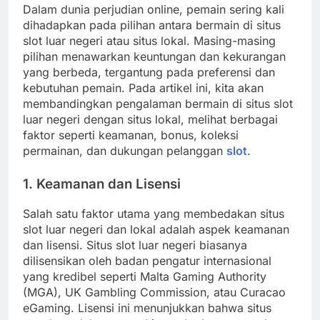
Dalam dunia perjudian online, pemain sering kali
dihadapkan pada pilihan antara bermain di situs
slot luar negeri atau situs lokal. Masing-masing
pilihan menawarkan keuntungan dan kekurangan
yang berbeda, tergantung pada preferensi dan
kebutuhan pemain. Pada artikel ini, kita akan
membandingkan pengalaman bermain di situs slot
luar negeri dengan situs lokal, melihat berbagai
faktor seperti keamanan, bonus, koleksi
permainan, dan dukungan pelanggan
slot
.
1.
Keamanan dan Lisensi
Salah satu faktor utama yang membedakan situs
slot luar negeri dan lokal adalah aspek keamanan
dan lisensi. Situs slot luar negeri biasanya
dilisensikan oleh badan pengatur internasional
yang kredibel seperti Malta Gaming Authority
(MGA), UK Gambling Commission, atau Curacao
eGaming. Lisensi ini menunjukkan bahwa situs