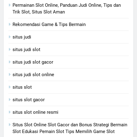
Permainan Slot Online, Panduan Judi Online, Tips dan
Trik Slot, Situs Slot Aman
Rekomendasi Game & Tips Bermain
situs judi
situs judi slot
situs judi slot gacor
situs judi slot online
situs slot
situs slot gacor
situs slot online resmi
Situs Slot Online Slot Gacor dan Bonus Strategi Bermain
Slot Edukasi Pemain Slot Tips Memilih Game Slot