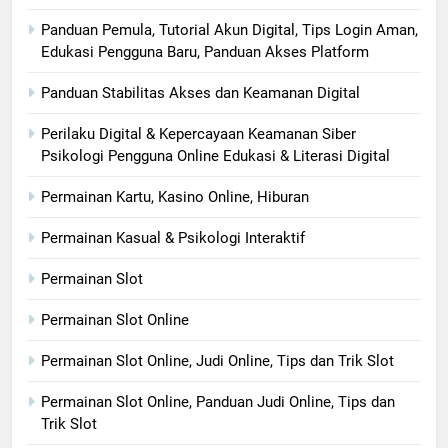
Panduan Pemula, Tutorial Akun Digital, Tips Login Aman,
Edukasi Pengguna Baru, Panduan Akses Platform
Panduan Stabilitas Akses dan Keamanan Digital
Perilaku Digital & Kepercayaan Keamanan Siber
Psikologi Pengguna Online Edukasi & Literasi Digital
Permainan Kartu, Kasino Online, Hiburan
Permainan Kasual & Psikologi Interaktif
Permainan Slot
Permainan Slot Online
Permainan Slot Online, Judi Online, Tips dan Trik Slot
Permainan Slot Online, Panduan Judi Online, Tips dan
Trik Slot