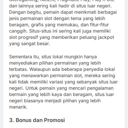
dan lainnya sering kali hadir di situs luar negeri.
Dengan begitu, pemain dapat menikmati berbagai
jenis permainan slot dengan tema yang lebih
beragam, grafis yang memukau, dan fitur-fitur
canggih. Situs-situs ini sering kali juga memiliki
slot progresif yang memberikan peluang jackpot
yang sangat besar.
Sementara itu, situs lokal mungkin hanya
menyediakan pilihan permainan yang lebih
terbatas. Walaupun ada beberapa penyedia lokal
yang menawarkan permainan slot, mereka sering
kali tidak memiliki variasi yang sebanyak situs luar
negeri. Untuk pemain yang mencari pengalaman
bermain yang lebih kaya dan beragam, situs luar
negeri biasanya menjadi pilihan yang lebih
menarik.
3.
Bonus dan Promosi