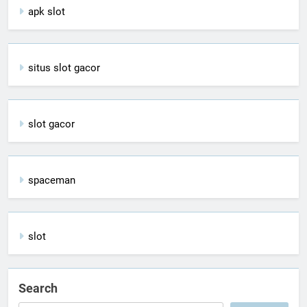
apk slot
situs slot gacor
slot gacor
spaceman
slot
Search