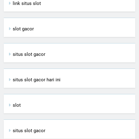
link situs slot
slot gacor
situs slot gacor
situs slot gacor hari ini
slot
situs slot gacor