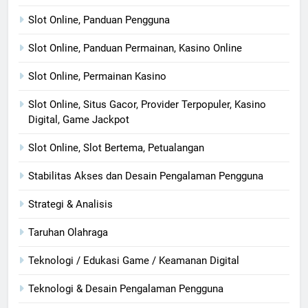
Slot Online, Panduan Pengguna
Slot Online, Panduan Permainan, Kasino Online
Slot Online, Permainan Kasino
Slot Online, Situs Gacor, Provider Terpopuler, Kasino
Digital, Game Jackpot
Slot Online, Slot Bertema, Petualangan
Stabilitas Akses dan Desain Pengalaman Pengguna
Strategi & Analisis
Taruhan Olahraga
Teknologi / Edukasi Game / Keamanan Digital
Teknologi & Desain Pengalaman Pengguna