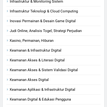
Infrastruktur & Monitoring Sistem
Infrastruktur Teknologi & Cloud Computing
Inovasi Permainan & Desain Game Digital
Judi Online, Analisis Togel, Strategi Perjudian
Kasino, Permainan, Hiburan
Keamanan & Infrastruktur Digital
Keamanan Akses & Literasi Digital
Keamanan Akses & Sistem Validasi Digital
Keamanan Akses Digital
Keamanan Aplikasi & Infrastruktur Digital
Keamanan Digital & Edukasi Pengguna