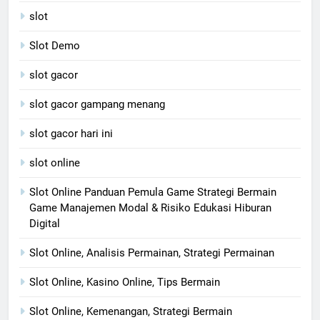
slot
Slot Demo
slot gacor
slot gacor gampang menang
slot gacor hari ini
slot online
Slot Online Panduan Pemula Game Strategi Bermain
Game Manajemen Modal & Risiko Edukasi Hiburan
Digital
Slot Online, Analisis Permainan, Strategi Permainan
Slot Online, Kasino Online, Tips Bermain
Slot Online, Kemenangan, Strategi Bermain