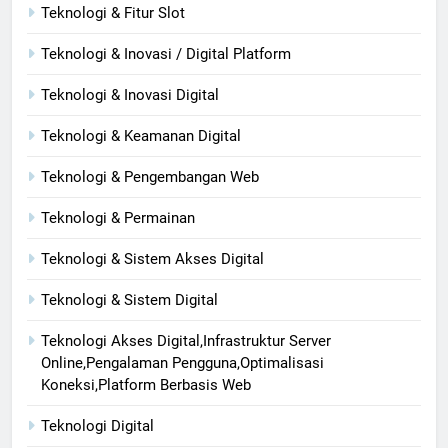
Teknologi & Fitur Slot
Teknologi & Inovasi / Digital Platform
Teknologi & Inovasi Digital
Teknologi & Keamanan Digital
Teknologi & Pengembangan Web
Teknologi & Permainan
Teknologi & Sistem Akses Digital
Teknologi & Sistem Digital
Teknologi Akses Digital,Infrastruktur Server
Online,Pengalaman Pengguna,Optimalisasi
Koneksi,Platform Berbasis Web
Teknologi Digital