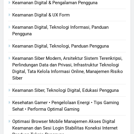
Keamanan Digital & Pengalaman Pengguna
Keamanan Digital & UX Form
Keamanan Digital, Teknologi Informasi, Panduan
Pengguna
Keamanan Digital, Teknologi, Panduan Pengguna
Keamanan Siber Modern, Arsitektur Sistem Terenkripsi,
Perlindungan Data dan Privasi, Infrastruktur Teknologi
Digital, Tata Kelola Informasi Online, Manajemen Risiko
Siber
Keamanan Siber, Teknologi Digital, Edukasi Pengguna
Kesehatan Gamer • Pengelolaan Energi • Tips Gaming
Sehat • Performa Optimal Gaming
Optimasi Browser Mobile Manajemen Akses Digital
Keamanan dan Sesi Login Stabilitas Koneksi Internet