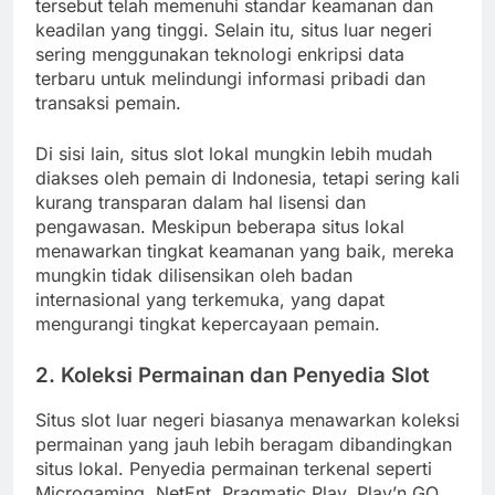
tersebut telah memenuhi standar keamanan dan
keadilan yang tinggi. Selain itu, situs luar negeri
sering menggunakan teknologi enkripsi data
terbaru untuk melindungi informasi pribadi dan
transaksi pemain.
Di sisi lain, situs slot lokal mungkin lebih mudah
diakses oleh pemain di Indonesia, tetapi sering kali
kurang transparan dalam hal lisensi dan
pengawasan. Meskipun beberapa situs lokal
menawarkan tingkat keamanan yang baik, mereka
mungkin tidak dilisensikan oleh badan
internasional yang terkemuka, yang dapat
mengurangi tingkat kepercayaan pemain.
2.
Koleksi Permainan dan Penyedia Slot
Situs slot luar negeri biasanya menawarkan koleksi
permainan yang jauh lebih beragam dibandingkan
situs lokal. Penyedia permainan terkenal seperti
Microgaming, NetEnt, Pragmatic Play, Play’n GO,