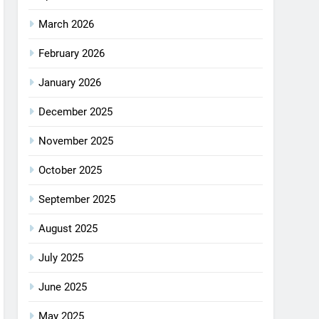
March 2026
February 2026
January 2026
December 2025
November 2025
October 2025
September 2025
August 2025
July 2025
June 2025
May 2025