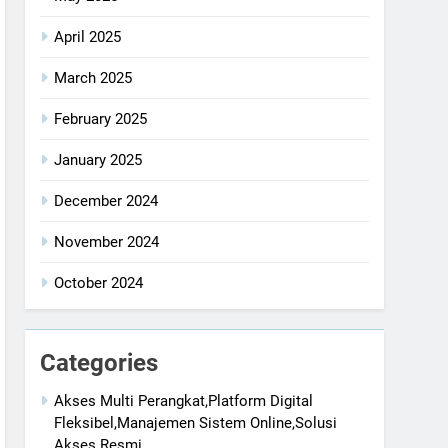
April 2025
March 2025
February 2025
January 2025
December 2024
November 2024
October 2024
Categories
Akses Multi Perangkat,Platform Digital
Fleksibel,Manajemen Sistem Online,Solusi
Akses Resmi