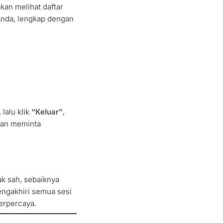
akan melihat daftar
Anda, lengkap dengan
lalu klik
“Keluar”
,
kan meminta
ak sah, sebaiknya
ngakhiri semua sesi
terpercaya.