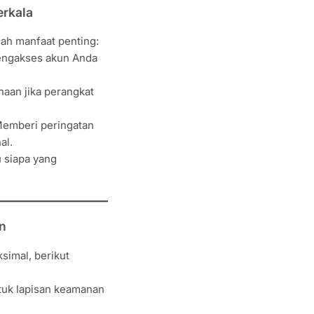
erkala
lah manfaat penting:
engakses akun Anda
aan jika perangkat
Memberi peringatan
al.
u siapa yang
n
imal, berikut
uk lapisan keamanan