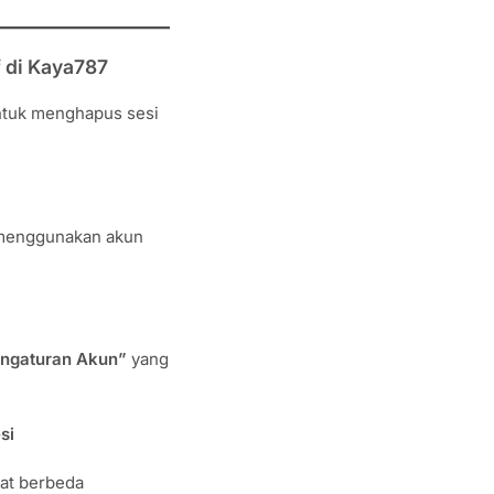
 di Kaya787
untuk menghapus sesi
k menggunakan akun
ngaturan Akun”
yang
si
at berbeda