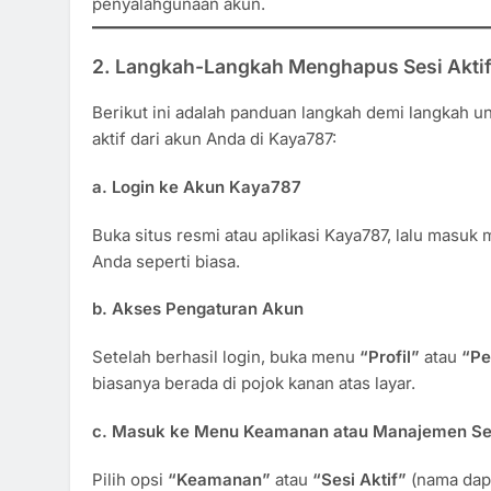
penyalahgunaan akun.
2. Langkah-Langkah Menghapus Sesi Aktif
Berikut ini adalah panduan langkah demi langkah 
aktif dari akun Anda di Kaya787:
a.
Login ke Akun Kaya787
Buka situs resmi atau aplikasi Kaya787, lalu masu
Anda seperti biasa.
b.
Akses Pengaturan Akun
Setelah berhasil login, buka menu
“Profil”
atau
“Pe
biasanya berada di pojok kanan atas layar.
c.
Masuk ke Menu Keamanan atau Manajemen Se
Pilih opsi
“Keamanan”
atau
“Sesi Aktif”
(nama dap