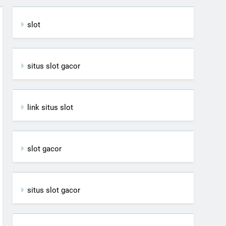
slot
situs slot gacor
link situs slot
slot gacor
situs slot gacor