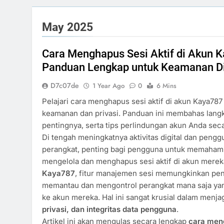
May 2025
Cara Menghapus Sesi Aktif di Akun 
Panduan Lengkap untuk Keamanan Di
D7c07de
1 Year Ago
0
6 Mins
Pelajari cara menghapus sesi aktif di akun Kaya78
keamanan dan privasi. Panduan ini membahas langk
pentingnya, serta tips perlindungan akun Anda sec
Di tengah meningkatnya aktivitas digital dan peng
perangkat, penting bagi pengguna untuk memaham
mengelola dan menghapus sesi aktif di akun mereka
Kaya787
, fitur manajemen sesi memungkinkan pe
memantau dan mengontrol perangkat mana saja ya
ke akun mereka. Hal ini sangat krusial dalam menj
privasi, dan integritas data pengguna
.
Artikel ini akan mengulas secara lengkap
cara meng