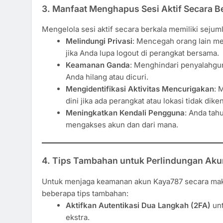
3. Manfaat Menghapus Sesi Aktif Secara B
Mengelola sesi aktif secara berkala memiliki sejum
Melindungi Privasi
: Mencegah orang lain m
jika Anda lupa logout di perangkat bersama.
Keamanan Ganda
: Menghindari penyalahgun
Anda hilang atau dicuri.
Mengidentifikasi Aktivitas Mencurigakan
: 
dini jika ada perangkat atau lokasi tidak diken
Meningkatkan Kendali Pengguna
: Anda tah
mengakses akun dan dari mana.
4. Tips Tambahan untuk Perlindungan Aku
Untuk menjaga keamanan akun Kaya787 secara maks
beberapa tips tambahan:
Aktifkan Autentikasi Dua Langkah (2FA)
unt
ekstra.