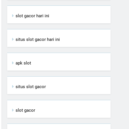
slot gacor hari ini
situs slot gacor hari ini
apk slot
situs slot gacor
slot gacor