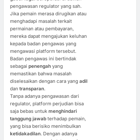
pengawasan regulator yang sah.
Jika pemain merasa dirugikan atau
menghadapi masalah terkait
permainan atau pembayaran,
mereka dapat mengajukan keluhan
kepada badan pengawas yang
mengawasi platform tersebut.
Badan pengawas ini bertindak
sebagai
penengah
yang
memastikan bahwa masalah
diselesaikan dengan cara yang
adil
dan
transparan
.
Tanpa adanya pengawasan dari
regulator, platform perjudian bisa
saja bebas untuk
menghindari
tanggung jawab
terhadap pemain,
yang bisa berisiko menimbulkan
ketidakadilan
. Dengan adanya