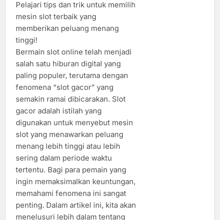
Pelajari tips dan trik untuk memilih
mesin slot terbaik yang
memberikan peluang menang
tinggi!
Bermain slot online telah menjadi
salah satu hiburan digital yang
paling populer, terutama dengan
fenomena “slot gacor” yang
semakin ramai dibicarakan. Slot
gacor adalah istilah yang
digunakan untuk menyebut mesin
slot yang menawarkan peluang
menang lebih tinggi atau lebih
sering dalam periode waktu
tertentu. Bagi para pemain yang
ingin memaksimalkan keuntungan,
memahami fenomena ini sangat
penting. Dalam artikel ini, kita akan
menelusuri lebih dalam tentang