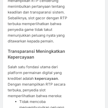
menampilkan RTP cenderung
menimbulkan pertanyaan tentang
keadilan dan transparansi sistem.
Sebaliknya, slot gacor dengan RTP
terbuka memperlihatkan bahwa
penyedia game tidak takut
menunjukkan peluang nyata yang
ditawarkan kepada pemain.
Transparansi Meningkatkan
Kepercayaan
Salah satu fondasi utama dari
platform permainan digital yang
kredibel adalah
kepercayaan
.
Dengan menampilkan RTP secara
terbuka, penyedia slot
memperlihatkan bahwa mereka:
Tidak mencoba
menyembunyikan peluang