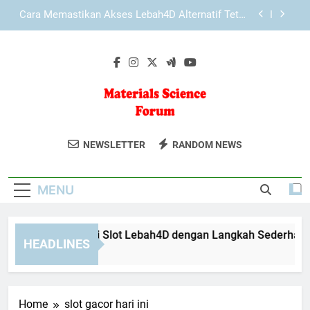
Skip
Slot Lebah4D Stabil dengan Tampilan yang Mudah
to
Digunakan
content
LAE138 Login dan Tips Memilih Jalur Akses yang
Tepat
Panduan Memulai Slot Lebah4D dengan Langkah
Sederhana
Cara Memastikan Akses Lebah4D Alternatif Tetap
Aman
Materials
Materials Science Forum Menyediakan
Slot Lebah4D Stabil dengan Tampilan yang Mudah
NEWSLETTER
RANDOM NEWS
Digunakan
Science Forum
Platform Untuk Berbagi Penelitian Dan
LAE138 Login dan Tips Memilih Jalur Akses yang
Penemuan Terbaru Dalam Ilmu Material.
Tepat
MENU
nduan Memulai Slot Lebah4D dengan Langkah Sederhana
HEADLINES
Months Ago
Home
slot gacor hari ini