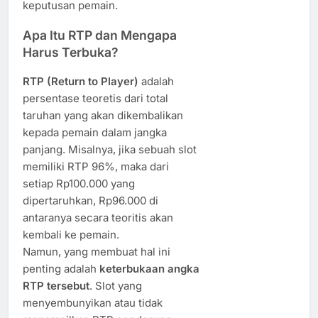
keputusan pemain.
Apa Itu RTP dan Mengapa
Harus Terbuka?
RTP (Return to Player)
adalah
persentase teoretis dari total
taruhan yang akan dikembalikan
kepada pemain dalam jangka
panjang. Misalnya, jika sebuah slot
memiliki RTP 96%, maka dari
setiap Rp100.000 yang
dipertaruhkan, Rp96.000 di
antaranya secara teoritis akan
kembali ke pemain.
Namun, yang membuat hal ini
penting adalah
keterbukaan angka
RTP tersebut
. Slot yang
menyembunyikan atau tidak