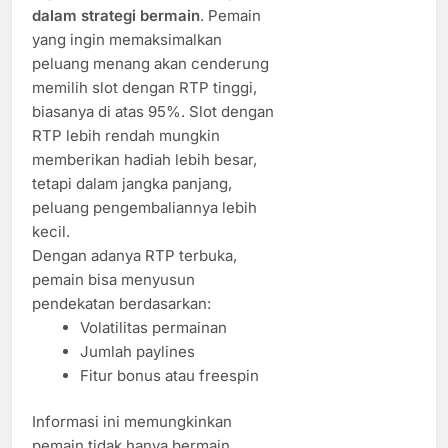
dalam strategi bermain
. Pemain
yang ingin memaksimalkan
peluang menang akan cenderung
memilih slot dengan RTP tinggi,
biasanya di atas 95%. Slot dengan
RTP lebih rendah mungkin
memberikan hadiah lebih besar,
tetapi dalam jangka panjang,
peluang pengembaliannya lebih
kecil.
Dengan adanya RTP terbuka,
pemain bisa menyusun
pendekatan berdasarkan:
Volatilitas permainan
Jumlah paylines
Fitur bonus atau freespin
Informasi ini memungkinkan
pemain tidak hanya bermain