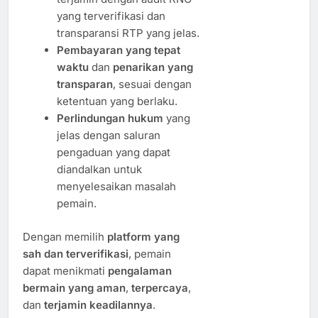
yang terverifikasi dan
transparansi RTP yang jelas.
Pembayaran yang tepat
waktu
dan
penarikan yang
transparan
, sesuai dengan
ketentuan yang berlaku.
Perlindungan hukum
yang
jelas dengan saluran
pengaduan yang dapat
diandalkan untuk
menyelesaikan masalah
pemain.
Dengan memilih
platform yang
sah dan terverifikasi
, pemain
dapat menikmati
pengalaman
bermain yang aman
,
terpercaya
,
dan
terjamin keadilannya
.