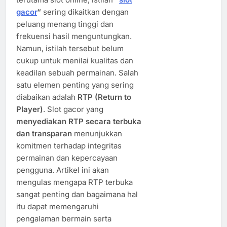
gacor
“
sering dikaitkan dengan
peluang menang tinggi dan
frekuensi hasil menguntungkan.
Namun, istilah tersebut belum
cukup untuk menilai kualitas dan
keadilan sebuah permainan. Salah
satu elemen penting yang sering
diabaikan adalah
RTP (Return to
Player)
. Slot gacor yang
menyediakan RTP secara terbuka
dan transparan
menunjukkan
komitmen terhadap integritas
permainan dan kepercayaan
pengguna. Artikel ini akan
mengulas mengapa RTP terbuka
sangat penting dan bagaimana hal
itu dapat memengaruhi
pengalaman bermain serta