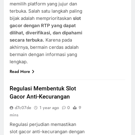
memilih platform yang jujur dan
terbuka. Salah satu langkah paling
bijak adalah memprioritaskan
slot
gacor dengan RTP yang dapat
dilihat, diverifikasi, dan dipahami
secara terbuka.
Karena pada
akhirnya, bermain cerdas adalah
bermain dengan informasi yang
lengkap.
Read More
Regulasi Membentuk Slot
Gacor Anti-Kecurangan
d7c07de
1 year ago
0
9
mins
Regulasi perjudian memastikan
slot gacor anti-kecurangan dengan