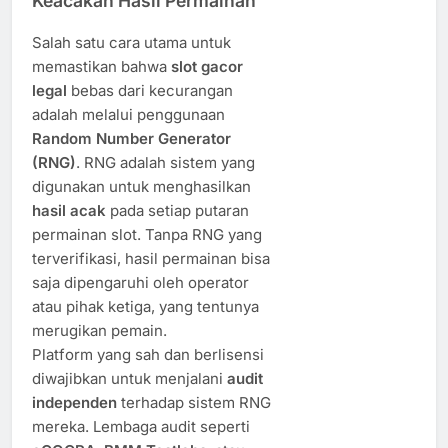
Keacakan Hasil Permainan
Salah satu cara utama untuk
memastikan bahwa
slot gacor
legal
bebas dari kecurangan
adalah melalui penggunaan
Random Number Generator
(RNG)
. RNG adalah sistem yang
digunakan untuk menghasilkan
hasil acak
pada setiap putaran
permainan slot. Tanpa RNG yang
terverifikasi, hasil permainan bisa
saja dipengaruhi oleh operator
atau pihak ketiga, yang tentunya
merugikan pemain.
Platform yang sah dan berlisensi
diwajibkan untuk menjalani
audit
independen
terhadap sistem RNG
mereka. Lembaga audit seperti