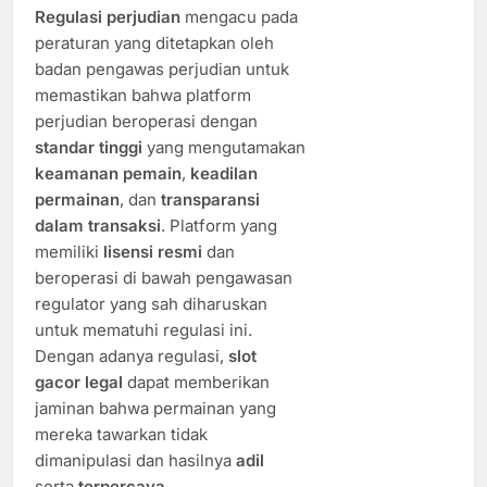
Regulasi perjudian
mengacu pada
peraturan yang ditetapkan oleh
badan pengawas perjudian untuk
memastikan bahwa platform
perjudian beroperasi dengan
standar tinggi
yang mengutamakan
keamanan pemain
,
keadilan
permainan
, dan
transparansi
dalam transaksi
. Platform yang
memiliki
lisensi resmi
dan
beroperasi di bawah pengawasan
regulator yang sah diharuskan
untuk mematuhi regulasi ini.
Dengan adanya regulasi,
slot
gacor legal
dapat memberikan
jaminan bahwa permainan yang
mereka tawarkan tidak
dimanipulasi dan hasilnya
adil
serta
terpercaya
.