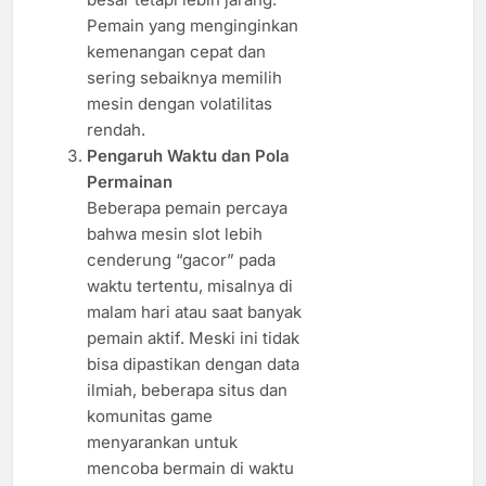
Pemain yang menginginkan
kemenangan cepat dan
sering sebaiknya memilih
mesin dengan volatilitas
rendah.
Pengaruh Waktu dan Pola
Permainan
Beberapa pemain percaya
bahwa mesin slot lebih
cenderung “gacor” pada
waktu tertentu, misalnya di
malam hari atau saat banyak
pemain aktif. Meski ini tidak
bisa dipastikan dengan data
ilmiah, beberapa situs dan
komunitas game
menyarankan untuk
mencoba bermain di waktu