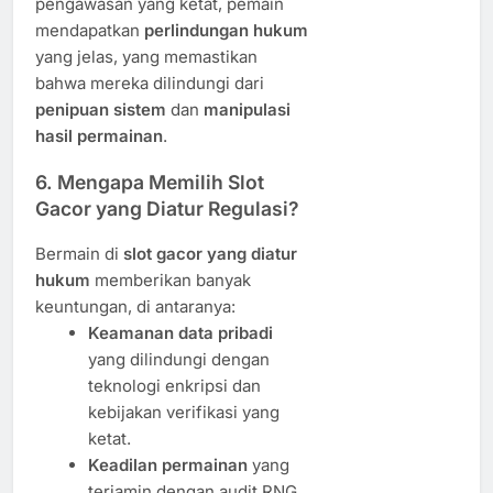
pengawasan yang ketat, pemain
mendapatkan
perlindungan hukum
yang jelas, yang memastikan
bahwa mereka dilindungi dari
penipuan sistem
dan
manipulasi
hasil permainan
.
6. Mengapa Memilih Slot
Gacor yang Diatur Regulasi?
Bermain di
slot gacor yang diatur
hukum
memberikan banyak
keuntungan, di antaranya:
Keamanan data pribadi
yang dilindungi dengan
teknologi enkripsi dan
kebijakan verifikasi yang
ketat.
Keadilan permainan
yang
terjamin dengan audit RNG