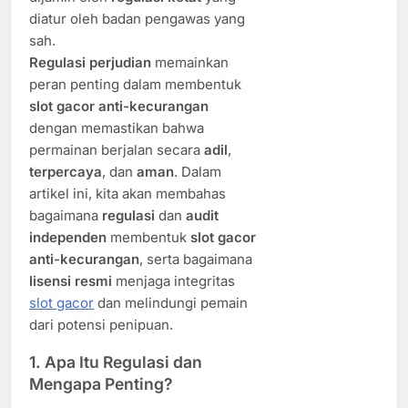
diatur oleh badan pengawas yang
sah.
Regulasi perjudian
memainkan
peran penting dalam membentuk
slot gacor anti-kecurangan
dengan memastikan bahwa
permainan berjalan secara
adil
,
terpercaya
, dan
aman
. Dalam
artikel ini, kita akan membahas
bagaimana
regulasi
dan
audit
independen
membentuk
slot gacor
anti-kecurangan
, serta bagaimana
lisensi resmi
menjaga integritas
slot gacor
dan melindungi pemain
dari potensi penipuan.
1. Apa Itu Regulasi dan
Mengapa Penting?