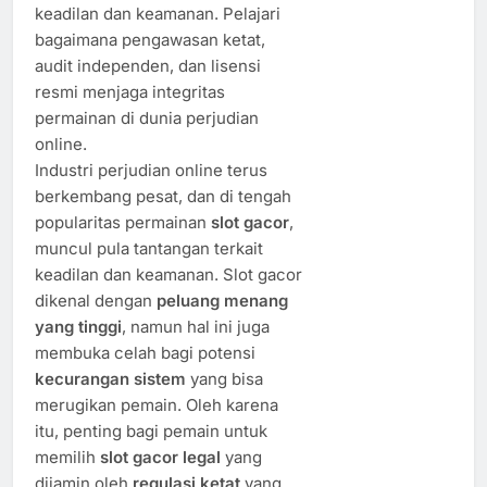
keadilan dan keamanan. Pelajari
bagaimana pengawasan ketat,
audit independen, dan lisensi
resmi menjaga integritas
permainan di dunia perjudian
online.
Industri perjudian online terus
berkembang pesat, dan di tengah
popularitas permainan
slot gacor
,
muncul pula tantangan terkait
keadilan dan keamanan. Slot gacor
dikenal dengan
peluang menang
yang tinggi
, namun hal ini juga
membuka celah bagi potensi
kecurangan sistem
yang bisa
merugikan pemain. Oleh karena
itu, penting bagi pemain untuk
memilih
slot gacor legal
yang
dijamin oleh
regulasi ketat
yang