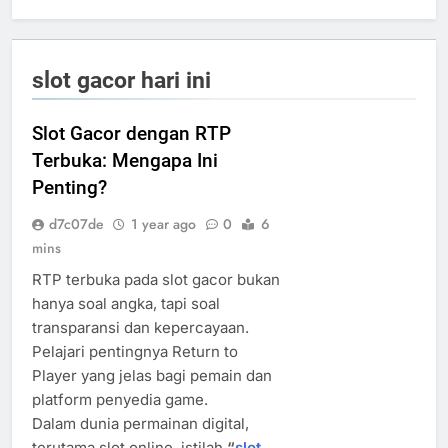
slot gacor hari ini
Slot Gacor dengan RTP
Terbuka: Mengapa Ini
Penting?
d7c07de
1 year ago
0
6
mins
RTP terbuka pada slot gacor bukan
hanya soal angka, tapi soal
transparansi dan kepercayaan.
Pelajari pentingnya Return to
Player yang jelas bagi pemain dan
platform penyedia game.
Dalam dunia permainan digital,
terutama slot online, istilah
“
slot