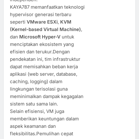
KAYA787 memanfaatkan teknologi
hypervisor generasi terbaru
seperti
VMware ESXi
,
KVM
(Kernel-based Virtual Machine)
,
dan
Microsoft Hyper-V
untuk
menciptakan ekosistem yang
efisien dan terukur.Dengan
pendekatan ini, tim infrastruktur
dapat memisahkan beban kerja
aplikasi (web server, database,
caching, logging) dalam
lingkungan terisolasi guna
meminimalkan dampak kegagalan
sistem satu sama lain.
Selain efisiensi, VM juga
memberikan keuntungan dalam
aspek keamanan dan
fleksibilitas.Pemulihan cepat