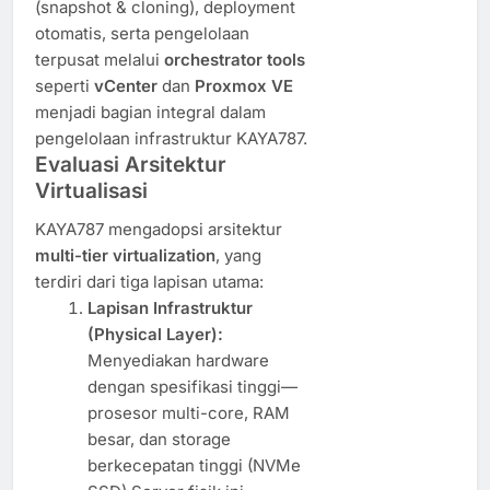
(snapshot & cloning), deployment
otomatis, serta pengelolaan
terpusat melalui
orchestrator tools
seperti
vCenter
dan
Proxmox VE
menjadi bagian integral dalam
pengelolaan infrastruktur KAYA787.
Evaluasi Arsitektur
Virtualisasi
KAYA787 mengadopsi arsitektur
multi-tier virtualization
, yang
terdiri dari tiga lapisan utama:
Lapisan Infrastruktur
(Physical Layer):
Menyediakan hardware
dengan spesifikasi tinggi—
prosesor multi-core, RAM
besar, dan storage
berkecepatan tinggi (NVMe