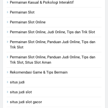
Permainan Kasual & Psikologi Interaktif
Permainan Slot
Permainan Slot Online
Permainan Slot Online, Judi Online, Tips dan Trik Slot
Permainan Slot Online, Panduan Judi Online, Tips dan
Trik Slot
Permainan Slot Online, Panduan Judi Online, Tips dan
Trik Slot, Situs Slot Aman
Rekomendasi Game & Tips Bermain
situs judi
situs judi slot
situs judi slot gacor