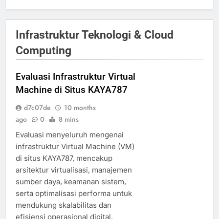
Infrastruktur Teknologi & Cloud
Computing
Evaluasi Infrastruktur Virtual
Machine di Situs KAYA787
d7c07de
10 months
ago
0
8 mins
Evaluasi menyeluruh mengenai
infrastruktur Virtual Machine (VM)
di situs KAYA787, mencakup
arsitektur virtualisasi, manajemen
sumber daya, keamanan sistem,
serta optimalisasi performa untuk
mendukung skalabilitas dan
efisiensi operasional digital.