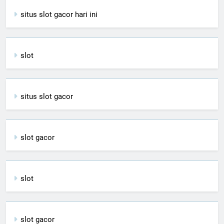
situs slot gacor hari ini
slot
situs slot gacor
slot gacor
slot
slot gacor