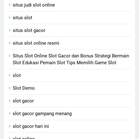
situs judi slot online
situs slot
situs slot gacor
situs slot online resmi
Situs Slot Online Slot Gacor dan Bonus Strategi Bermain
Slot Edukasi Pemain Slot Tips Memilih Game Slot
slot
Slot Demo
slot gacor
slot gacor gampang menang
slot gacor hari ini
slot online