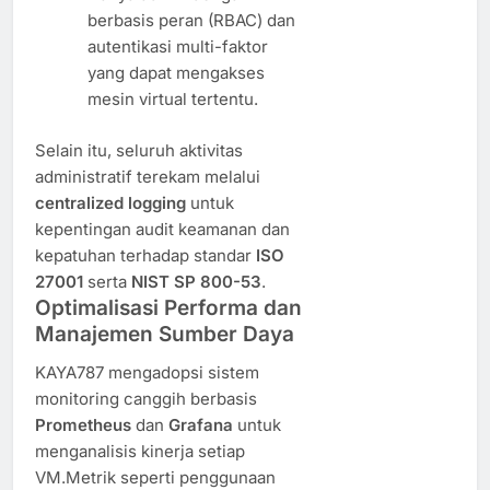
berbasis peran (RBAC) dan
autentikasi multi-faktor
yang dapat mengakses
mesin virtual tertentu.
Selain itu, seluruh aktivitas
administratif terekam melalui
centralized logging
untuk
kepentingan audit keamanan dan
kepatuhan terhadap standar
ISO
27001
serta
NIST SP 800-53
.
Optimalisasi Performa dan
Manajemen Sumber Daya
KAYA787 mengadopsi sistem
monitoring canggih berbasis
Prometheus
dan
Grafana
untuk
menganalisis kinerja setiap
VM.Metrik seperti penggunaan