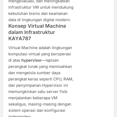
mengevaluasi, dan meningkatkan
infrastruktur VM untuk mendukung
kebutuhan bisnis dan keamanan
data di lingkungan digital modern.
Konsep Virtual Machine
dalam Infrastruktur
KAYA787
Virtual Machine adalah lingkungan
komputasi virtual yang beroperasi
di atas
hypervisor
—lapisan
perangkat lunak yang memisahkan
dan mengelola sumber daya
perangkat keras seperti CPU, RAM,
dan penyimpanan.Hypervisor ini
memungkinkan satu server fisik
menjalankan beberapa VM
sekaligus, masing-masing dengan
sistem operasi dan konfigurasi
independen.