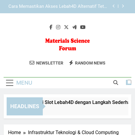
Skip
Slot Lebah4D Stabil dengan Tampilan yang Mudah
to
Digunakan
content
LAE138 Login dan Tips Memilih Jalur Akses yang
Tepat
Panduan Memulai Slot Lebah4D dengan Langkah
Sederhana
Cara Memastikan Akses Lebah4D Alternatif Tetap
Aman
Materials
Materials Science Forum Menyediakan
Slot Lebah4D Stabil dengan Tampilan yang Mudah
NEWSLETTER
RANDOM NEWS
Digunakan
Science Forum
Platform Untuk Berbagi Penelitian Dan
LAE138 Login dan Tips Memilih Jalur Akses yang
Penemuan Terbaru Dalam Ilmu Material.
Tepat
MENU
anduan Memulai Slot Lebah4D dengan Langkah Sederhana
HEADLINES
Months Ago
Home
Infrastruktur Teknologi & Cloud Computing