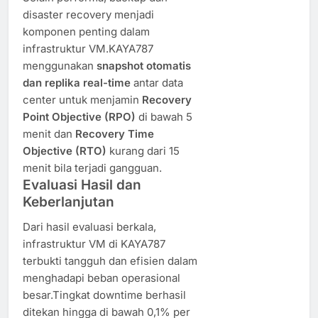
disaster recovery menjadi
komponen penting dalam
infrastruktur VM.KAYA787
menggunakan
snapshot otomatis
dan replika real-time
antar data
center untuk menjamin
Recovery
Point Objective (RPO)
di bawah 5
menit dan
Recovery Time
Objective (RTO)
kurang dari 15
menit bila terjadi gangguan.
Evaluasi Hasil dan
Keberlanjutan
Dari hasil evaluasi berkala,
infrastruktur VM di KAYA787
terbukti tangguh dan efisien dalam
menghadapi beban operasional
besar.Tingkat downtime berhasil
ditekan hingga di bawah 0,1% per