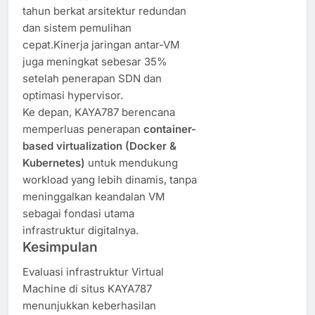
tahun berkat arsitektur redundan
dan sistem pemulihan
cepat.Kinerja jaringan antar-VM
juga meningkat sebesar 35%
setelah penerapan SDN dan
optimasi hypervisor.
Ke depan, KAYA787 berencana
memperluas penerapan
container-
based virtualization (Docker &
Kubernetes)
untuk mendukung
workload yang lebih dinamis, tanpa
meninggalkan keandalan VM
sebagai fondasi utama
infrastruktur digitalnya.
Kesimpulan
Evaluasi infrastruktur Virtual
Machine di situs KAYA787
menunjukkan keberhasilan