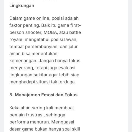
Lingkungan
Dalam game online, posisi adalah
faktor penting. Baik itu game first-
person shooter, MOBA, atau battle
royale, mengetahui posisi lawan,
tempat persembunyian, dan jalur
aman bisa menentukan
kemenangan. Jangan hanya fokus
menyerang, tetapi juga evaluasi
lingkungan sekitar agar lebih siap
menghadapi situasi tak terduga.
5. Manajemen Emosi dan Fokus
Kekalahan sering kali membuat
pemain frustrasi, sehingga
performa menurun. Menguasai
dasar game bukan hanya soal skill