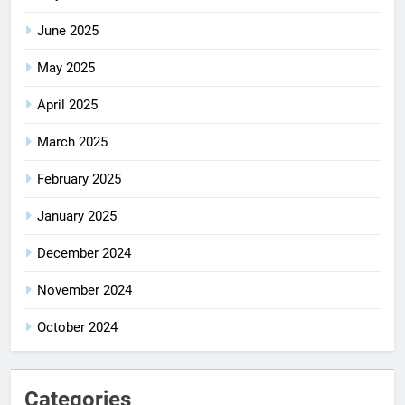
June 2025
May 2025
April 2025
March 2025
February 2025
January 2025
December 2024
November 2024
October 2024
Categories