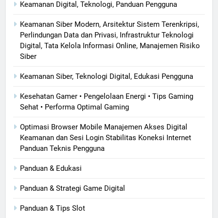
Keamanan Digital, Teknologi, Panduan Pengguna
Keamanan Siber Modern, Arsitektur Sistem Terenkripsi,
Perlindungan Data dan Privasi, Infrastruktur Teknologi
Digital, Tata Kelola Informasi Online, Manajemen Risiko
Siber
Keamanan Siber, Teknologi Digital, Edukasi Pengguna
Kesehatan Gamer • Pengelolaan Energi • Tips Gaming
Sehat • Performa Optimal Gaming
Optimasi Browser Mobile Manajemen Akses Digital
Keamanan dan Sesi Login Stabilitas Koneksi Internet
Panduan Teknis Pengguna
Panduan & Edukasi
Panduan & Strategi Game Digital
Panduan & Tips Slot