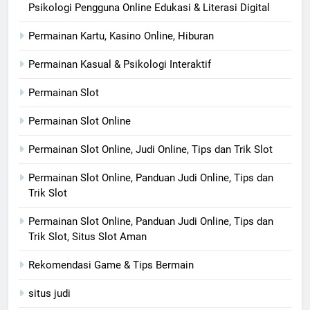
Psikologi Pengguna Online Edukasi & Literasi Digital
Permainan Kartu, Kasino Online, Hiburan
Permainan Kasual & Psikologi Interaktif
Permainan Slot
Permainan Slot Online
Permainan Slot Online, Judi Online, Tips dan Trik Slot
Permainan Slot Online, Panduan Judi Online, Tips dan
Trik Slot
Permainan Slot Online, Panduan Judi Online, Tips dan
Trik Slot, Situs Slot Aman
Rekomendasi Game & Tips Bermain
situs judi