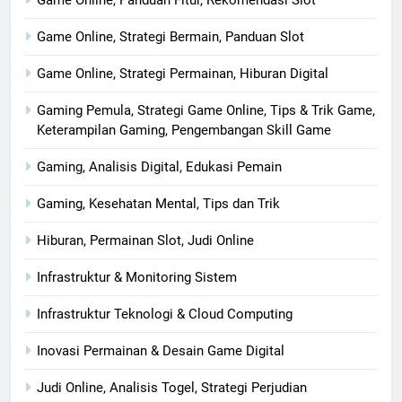
Game Online, Strategi Bermain, Panduan Slot
Game Online, Strategi Permainan, Hiburan Digital
Gaming Pemula, Strategi Game Online, Tips & Trik Game,
Keterampilan Gaming, Pengembangan Skill Game
Gaming, Analisis Digital, Edukasi Pemain
Gaming, Kesehatan Mental, Tips dan Trik
Hiburan, Permainan Slot, Judi Online
Infrastruktur & Monitoring Sistem
Infrastruktur Teknologi & Cloud Computing
Inovasi Permainan & Desain Game Digital
Judi Online, Analisis Togel, Strategi Perjudian