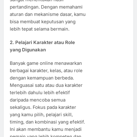
pertandingan. Dengan memahami
aturan dan mekanisme dasar, kamu
bisa membuat keputusan yang
lebih tepat selama bermain.
2. Pelajari Karakter atau Role
yang Digunakan
Banyak game online menawarkan
berbagai karakter, kelas, atau role
dengan kemampuan berbeda.
Menguasai satu atau dua karakter
terlebih dahulu lebih efektif
daripada mencoba semua
sekaligus. Fokus pada karakter
yang kamu pilih, pelajari skill,
timing, dan kombinasi yang efektif.
Ini akan membantu kamu menjadi
pemain yang lebih kompeten dan