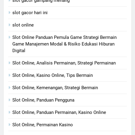
slot gacor gampang menang
slot gacor hari ini
slot online
Slot Online Panduan Pemula Game Strategi Bermain
Game Manajemen Modal & Risiko Edukasi Hiburan
Digital
Slot Online, Analisis Permainan, Strategi Permainan
Slot Online, Kasino Online, Tips Bermain
Slot Online, Kemenangan, Strategi Bermain
Slot Online, Panduan Pengguna
Slot Online, Panduan Permainan, Kasino Online
Slot Online, Permainan Kasino