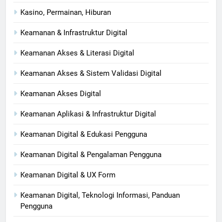
Kasino, Permainan, Hiburan
Keamanan & Infrastruktur Digital
Keamanan Akses & Literasi Digital
Keamanan Akses & Sistem Validasi Digital
Keamanan Akses Digital
Keamanan Aplikasi & Infrastruktur Digital
Keamanan Digital & Edukasi Pengguna
Keamanan Digital & Pengalaman Pengguna
Keamanan Digital & UX Form
Keamanan Digital, Teknologi Informasi, Panduan
Pengguna