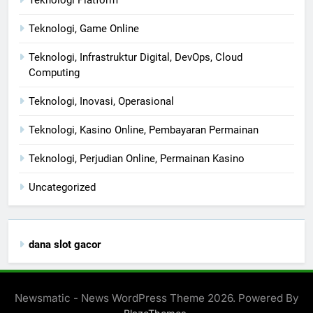
Teknologi, Game Online
Teknologi, Infrastruktur Digital, DevOps, Cloud
Computing
Teknologi, Inovasi, Operasional
Teknologi, Kasino Online, Pembayaran Permainan
Teknologi, Perjudian Online, Permainan Kasino
Uncategorized
dana slot gacor
Newsmatic - News WordPress Theme 2026. Powered By