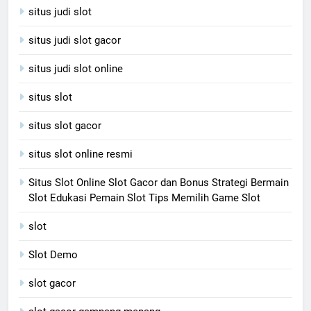
situs judi slot
situs judi slot gacor
situs judi slot online
situs slot
situs slot gacor
situs slot online resmi
Situs Slot Online Slot Gacor dan Bonus Strategi Bermain
Slot Edukasi Pemain Slot Tips Memilih Game Slot
slot
Slot Demo
slot gacor