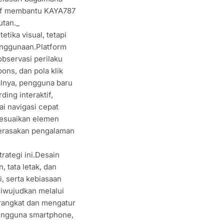
tif membantu KAYA787
utan._
tika visual, tetapi
nggunaan.Platform
servasi perilaku
ons, dan pola klik
lnya, pengguna baru
ing interaktif,
i navigasi cepat
nyesuaikan elemen
merasakan pengalaman
trategi ini.Desain
 tata letak, dan
i, serta kebiasaan
diwujudkan melalui
rangkat dan mengatur
Pengguna smartphone,