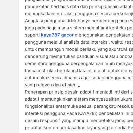
pendekatan berbasis data dan prinsip desain adap
meningkatkan interaksi pengguna secara berkelanj
Adaptasi pengguna tidak hanya bergantung pada este
juga pada bagaimana sistem memahami konteks pe
seperti
kaya787 gacor
menggunakan pendekatan ob
pengguna melalui analisis data interaksi, waktu resp
untuk membangun model perilaku yang akurat.Misa
cenderung memerlukan panduan visual atau onboard
sementara pengguna berpengalaman lebih menyuka
tanpa instruksi berulang.Data ini diolah untuk me
antarmuka secara dinamis agar setiap pengguna 
yang relevan dan efisien._
Penerapan prinsip desain adaptif menjadi inti dari s
adaptif memungkinkan sistem menyesuaikan ukuran,
fungsionalitas antarmuka sesuai perangkat, resolus
interaksi pengguna.Pada KAYA787, pendekatan ini 
desain responsif yang mampu mendeteksi jenis pe
prioritas konten berdasarkan layar yang tersedia.