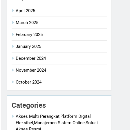
April 2025
March 2025
February 2025
January 2025
December 2024
November 2024
October 2024
Categories
Akses Multi Perangkat,Platform Digital
Fleksibel,Manajemen Sistem Online,Solusi
Akses Resmi