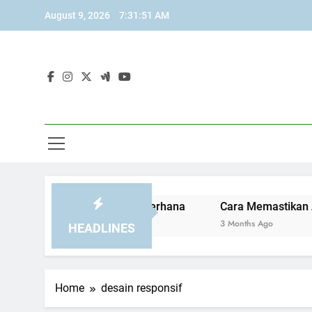
Skip
August 9, 2026
7:31:52 AM
to
content
Mat
Materials
ngan Langkah Sederhana
Cara Memastikan Akses Lebah
3 Months Ago
HEADLINES
Home
desain responsif