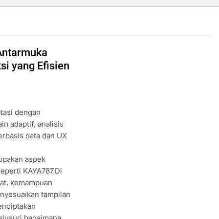
 Antarmuka
i yang Efisien
tasi dengan
n adaptif, analisis
berbasis data dan UX
rupakan aspek
eperti KAYA787.Di
etat, kemampuan
nyesuaikan tampilan
menciptakan
nelusuri bagaimana