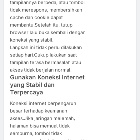
tampilannya berbeda, atau tombol
tidak merespons, membersihkan
cache dan cookie dapat
membantu.Setelah itu, tutup
browser lalu buka kembali dengan
koneksi yang stabil.
Langkah ini tidak perlu dilakukan
setiap hari.Cukup lakukan saat
tampilan terasa bermasalah atau
akses tidak berjalan normal.
Gunakan Koneksi Internet
yang Stabil dan
Terpercaya
Koneksi internet berpengaruh
besar terhadap keamanan
akses.Jika jaringan melemah,
halaman bisa memuat tidak
sempurna, tombol tidak