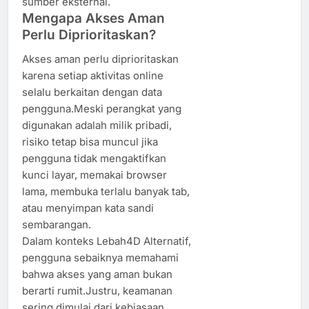
sumber eksternal.
Mengapa Akses Aman
Perlu Diprioritaskan?
Akses aman perlu diprioritaskan
karena setiap aktivitas online
selalu berkaitan dengan data
pengguna.Meski perangkat yang
digunakan adalah milik pribadi,
risiko tetap bisa muncul jika
pengguna tidak mengaktifkan
kunci layar, memakai browser
lama, membuka terlalu banyak tab,
atau menyimpan kata sandi
sembarangan.
Dalam konteks Lebah4D Alternatif,
pengguna sebaiknya memahami
bahwa akses yang aman bukan
berarti rumit.Justru, keamanan
sering dimulai dari kebiasaan