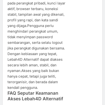
pada perangkat pribadi, kunci layar
aktif, browser terbaru, koneksi
stabil, tampilan awal yang dikenali,
profil yang rapi, dan kata sandi
yang dijaga.Pengguna perlu
menghindari perangkat umum,
tidak menyimpan password
sembarangan, serta selalu logout
jika perangkat digunakan bersama.
Dengan kebiasaan yang tepat,
Lebah4D Alternatif dapat diakses
secara lebih aman, stabil, dan
nyaman.Akses yang baik bukan
hanya cepat, tetapi juga teliti,
terorganisir, dan berada dalam
kendali pengguna.
FAQ Seputar Keamanan
Akses Lebah4D Alternatif