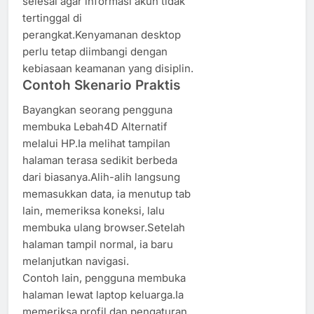
selesai agar informasi akun tidak
tertinggal di
perangkat.Kenyamanan desktop
perlu tetap diimbangi dengan
kebiasaan keamanan yang disiplin.
Contoh Skenario Praktis
Bayangkan seorang pengguna
membuka Lebah4D Alternatif
melalui HP.Ia melihat tampilan
halaman terasa sedikit berbeda
dari biasanya.Alih-alih langsung
memasukkan data, ia menutup tab
lain, memeriksa koneksi, lalu
membuka ulang browser.Setelah
halaman tampil normal, ia baru
melanjutkan navigasi.
Contoh lain, pengguna membuka
halaman lewat laptop keluarga.Ia
memeriksa profil dan pengaturan