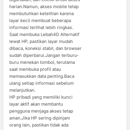
harian.Namun, akses mobile tetap
membutuhkan ketelitian karena
layar kecil membuat beberapa
informasi terlihat lebih ringkas.
Saat membuka Lebah4D Alternatif
lewat HP, pastikan layar mudah
dibaca, koneksi stabil, dan browser
sudah diperbarui.Jangan terburu-
buru menekan tombol, terutama
saat membuka profil atau
memasukkan data penting.Baca
ulang setiap informasi sebelum
melanjutkan.
HP pribadi yang memiliki kunci
layar aktif akan membantu
pengguna menjaga akses tetap
aman.Jika HP sering dipinjam
orang lain, pastikan tidak ada