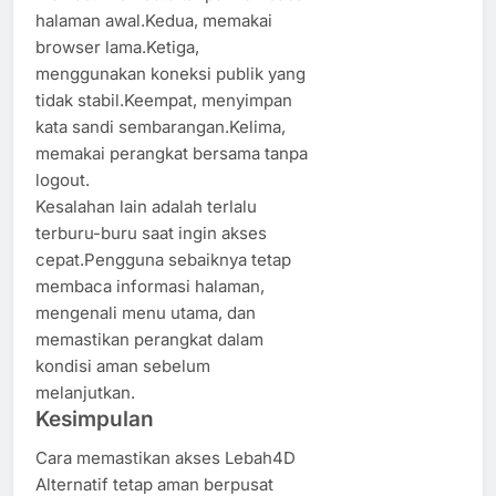
halaman awal.Kedua, memakai
browser lama.Ketiga,
menggunakan koneksi publik yang
tidak stabil.Keempat, menyimpan
kata sandi sembarangan.Kelima,
memakai perangkat bersama tanpa
logout.
Kesalahan lain adalah terlalu
terburu-buru saat ingin akses
cepat.Pengguna sebaiknya tetap
membaca informasi halaman,
mengenali menu utama, dan
memastikan perangkat dalam
kondisi aman sebelum
melanjutkan.
Kesimpulan
Cara memastikan akses Lebah4D
Alternatif tetap aman berpusat