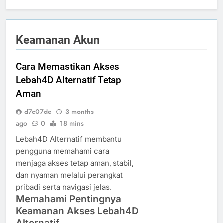
Keamanan Akun
Cara Memastikan Akses
Lebah4D Alternatif Tetap
Aman
d7c07de
3 months
ago
0
18 mins
Lebah4D Alternatif membantu
pengguna memahami cara
menjaga akses tetap aman, stabil,
dan nyaman melalui perangkat
pribadi serta navigasi jelas.
Memahami Pentingnya
Keamanan Akses Lebah4D
Alternatif