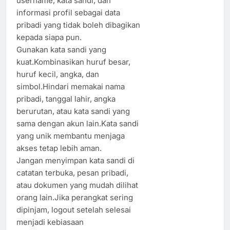
username, kata sandi, dan
informasi profil sebagai data
pribadi yang tidak boleh dibagikan
kepada siapa pun.
Gunakan kata sandi yang
kuat.Kombinasikan huruf besar,
huruf kecil, angka, dan
simbol.Hindari memakai nama
pribadi, tanggal lahir, angka
berurutan, atau kata sandi yang
sama dengan akun lain.Kata sandi
yang unik membantu menjaga
akses tetap lebih aman.
Jangan menyimpan kata sandi di
catatan terbuka, pesan pribadi,
atau dokumen yang mudah dilihat
orang lain.Jika perangkat sering
dipinjam, logout setelah selesai
menjadi kebiasaan