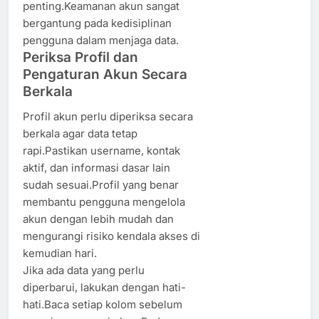
penting.Keamanan akun sangat
bergantung pada kedisiplinan
pengguna dalam menjaga data.
Periksa Profil dan
Pengaturan Akun Secara
Berkala
Profil akun perlu diperiksa secara
berkala agar data tetap
rapi.Pastikan username, kontak
aktif, dan informasi dasar lain
sudah sesuai.Profil yang benar
membantu pengguna mengelola
akun dengan lebih mudah dan
mengurangi risiko kendala akses di
kemudian hari.
Jika ada data yang perlu
diperbarui, lakukan dengan hati-
hati.Baca setiap kolom sebelum