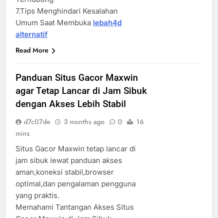
7.Tips Menghindari Kesalahan
Umum Saat Membuka
lebah4d
alternatif
Read More
Panduan Situs Gacor Maxwin
agar Tetap Lancar di Jam Sibuk
dengan Akses Lebih Stabil
d7c07de
3 months ago
0
16
mins
Situs Gacor Maxwin tetap lancar di
jam sibuk lewat panduan akses
aman,koneksi stabil,browser
optimal,dan pengalaman pengguna
yang praktis.
Memahami Tantangan Akses Situs