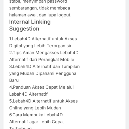
stabil, menyimpan password
sembarangan, tidak membaca
halaman awal, dan lupa logout.
Internal Linking
Suggestion
1.Lebah4D Alternatif untuk Akses
Digital yang Lebih Terorganisir
2.Tips Aman Mengakses Lebah4D
Alternatif dari Perangkat Mobile
3.Lebah4D Alternatif dan Tampilan
yang Mudah Dipahami Pengguna
Baru
4.Panduan Akses Cepat Melalui
Lebah4D Alternatif
5.Lebah4D Alternatif untuk Akses
Online yang Lebih Mudah
6.Cara Membuka Lebah4D
Alternatif agar Lebih Cepat
Terhubung