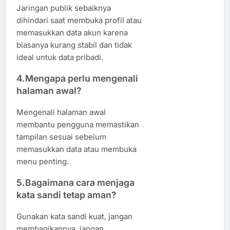
Jaringan publik sebaiknya
dihindari saat membuka profil atau
memasukkan data akun karena
biasanya kurang stabil dan tidak
ideal untuk data pribadi.
4.Mengapa perlu mengenali
halaman awal?
Mengenali halaman awal
membantu pengguna memastikan
tampilan sesuai sebelum
memasukkan data atau membuka
menu penting.
5.Bagaimana cara menjaga
kata sandi tetap aman?
Gunakan kata sandi kuat, jangan
membagikannya, jangan