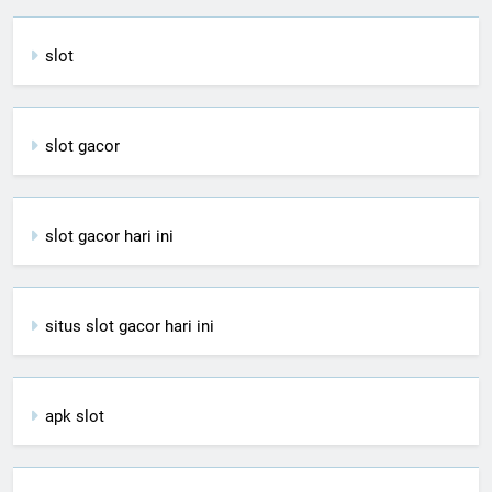
slot
slot gacor
slot gacor hari ini
situs slot gacor hari ini
apk slot