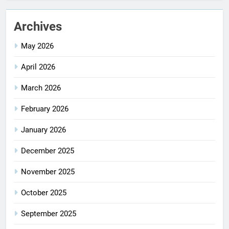
Archives
May 2026
April 2026
March 2026
February 2026
January 2026
December 2025
November 2025
October 2025
September 2025