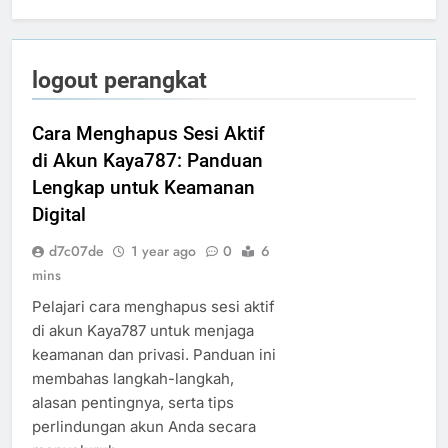
logout perangkat
Cara Menghapus Sesi Aktif
di Akun Kaya787: Panduan
Lengkap untuk Keamanan
Digital
d7c07de
1 year ago
0
6
mins
Pelajari cara menghapus sesi aktif
di akun Kaya787 untuk menjaga
keamanan dan privasi. Panduan ini
membahas langkah-langkah,
alasan pentingnya, serta tips
perlindungan akun Anda secara