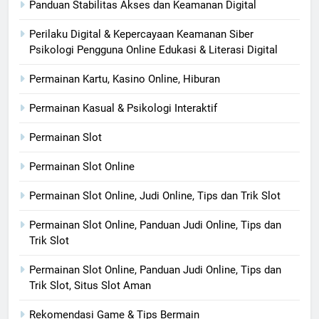
Panduan Stabilitas Akses dan Keamanan Digital
Perilaku Digital & Kepercayaan Keamanan Siber
Psikologi Pengguna Online Edukasi & Literasi Digital
Permainan Kartu, Kasino Online, Hiburan
Permainan Kasual & Psikologi Interaktif
Permainan Slot
Permainan Slot Online
Permainan Slot Online, Judi Online, Tips dan Trik Slot
Permainan Slot Online, Panduan Judi Online, Tips dan
Trik Slot
Permainan Slot Online, Panduan Judi Online, Tips dan
Trik Slot, Situs Slot Aman
Rekomendasi Game & Tips Bermain