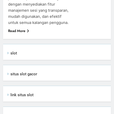
dengan menyediakan fitur
manajemen sesi yang transparan,
mudah digunakan, dan efektif
untuk semua kalangan pengguna.
Read More
slot
situs slot gacor
link situs slot