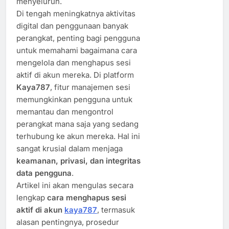
menyeluruh.
Di tengah meningkatnya aktivitas
digital dan penggunaan banyak
perangkat, penting bagi pengguna
untuk memahami bagaimana cara
mengelola dan menghapus sesi
aktif di akun mereka. Di platform
Kaya787
, fitur manajemen sesi
memungkinkan pengguna untuk
memantau dan mengontrol
perangkat mana saja yang sedang
terhubung ke akun mereka. Hal ini
sangat krusial dalam menjaga
keamanan, privasi, dan integritas
data pengguna
.
Artikel ini akan mengulas secara
lengkap
cara menghapus sesi
aktif di akun
kaya787
, termasuk
alasan pentingnya, prosedur