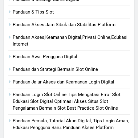
Panduan & Tips Slot
Panduan Akses Jam Sibuk dan Stabilitas Platform
Panduan Akses,Keamanan Digital,Privasi Online,Edukasi
Internet
Panduan Awal Pengguna Digital
Panduan dan Strategi Bermain Slot Online
Panduan Jalur Akses dan Keamanan Login Digital
Panduan Login Slot Online Tips Mengatasi Error Slot
Edukasi Slot Digital Optimasi Akses Situs Slot
Pengalaman Bermain Slot Best Practice Slot Online
Panduan Pemula, Tutorial Akun Digital, Tips Login Aman,
Edukasi Pengguna Baru, Panduan Akses Platform