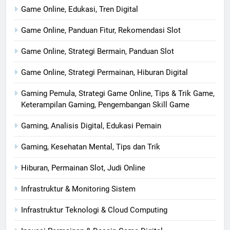
Game Online, Edukasi, Tren Digital
Game Online, Panduan Fitur, Rekomendasi Slot
Game Online, Strategi Bermain, Panduan Slot
Game Online, Strategi Permainan, Hiburan Digital
Gaming Pemula, Strategi Game Online, Tips & Trik Game,
Keterampilan Gaming, Pengembangan Skill Game
Gaming, Analisis Digital, Edukasi Pemain
Gaming, Kesehatan Mental, Tips dan Trik
Hiburan, Permainan Slot, Judi Online
Infrastruktur & Monitoring Sistem
Infrastruktur Teknologi & Cloud Computing