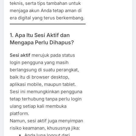
teknis, serta tips tambahan untuk
menjaga akun Anda tetap aman di
era digital yang terus berkembang.
1. Apa Itu Sesi Aktif dan
Mengapa Perlu Dihapus?
Sesi aktif
merujuk pada status
login pengguna yang masih
berlangsung di suatu perangkat,
baik itu di browser desktop,
aplikasi mobile, maupun tablet.
Sesi ini memungkinkan pengguna
tetap terhubung tanpa perlu login
ulang setiap kali membuka
platform.
Namun, sesi aktif juga menyimpan
risiko keamanan, khususnya jika:
Anda lupa logout dari