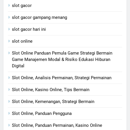
slot gacor
slot gacor gampang menang
slot gacor hari ini
slot online
Slot Online Panduan Pemula Game Strategi Bermain
Game Manajemen Modal & Risiko Edukasi Hiburan
Digital
Slot Online, Analisis Permainan, Strategi Permainan
Slot Online, Kasino Online, Tips Bermain
Slot Online, Kemenangan, Strategi Bermain
Slot Online, Panduan Pengguna
Slot Online, Panduan Permainan, Kasino Online