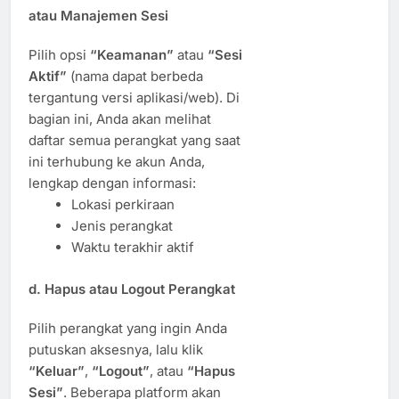
atau Manajemen Sesi
Pilih opsi
“Keamanan”
atau
“Sesi
Aktif”
(nama dapat berbeda
tergantung versi aplikasi/web). Di
bagian ini, Anda akan melihat
daftar semua perangkat yang saat
ini terhubung ke akun Anda,
lengkap dengan informasi:
Lokasi perkiraan
Jenis perangkat
Waktu terakhir aktif
d.
Hapus atau Logout Perangkat
Pilih perangkat yang ingin Anda
putuskan aksesnya, lalu klik
“Keluar”
,
“Logout”
, atau
“Hapus
Sesi”
. Beberapa platform akan