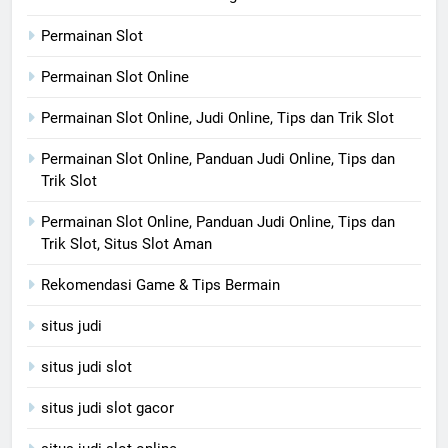
Permainan Slot
Permainan Slot Online
Permainan Slot Online, Judi Online, Tips dan Trik Slot
Permainan Slot Online, Panduan Judi Online, Tips dan
Trik Slot
Permainan Slot Online, Panduan Judi Online, Tips dan
Trik Slot, Situs Slot Aman
Rekomendasi Game & Tips Bermain
situs judi
situs judi slot
situs judi slot gacor