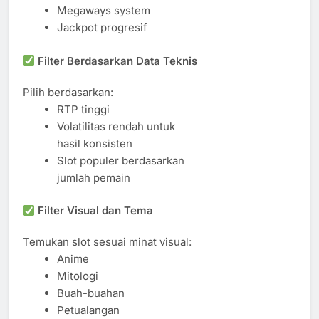
Megaways system
Jackpot progresif
Filter Berdasarkan Data Teknis
Pilih berdasarkan:
RTP tinggi
Volatilitas rendah untuk
hasil konsisten
Slot populer berdasarkan
jumlah pemain
Filter Visual dan Tema
Temukan slot sesuai minat visual:
Anime
Mitologi
Buah-buahan
Petualangan