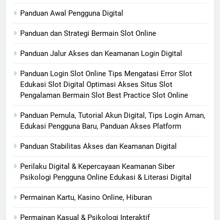
Panduan Awal Pengguna Digital
Panduan dan Strategi Bermain Slot Online
Panduan Jalur Akses dan Keamanan Login Digital
Panduan Login Slot Online Tips Mengatasi Error Slot
Edukasi Slot Digital Optimasi Akses Situs Slot
Pengalaman Bermain Slot Best Practice Slot Online
Panduan Pemula, Tutorial Akun Digital, Tips Login Aman,
Edukasi Pengguna Baru, Panduan Akses Platform
Panduan Stabilitas Akses dan Keamanan Digital
Perilaku Digital & Kepercayaan Keamanan Siber
Psikologi Pengguna Online Edukasi & Literasi Digital
Permainan Kartu, Kasino Online, Hiburan
Permainan Kasual & Psikologi Interaktif