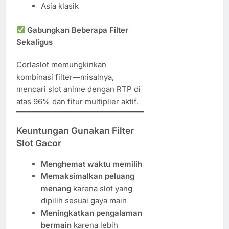
Asia klasik
Gabungkan Beberapa Filter
Sekaligus
Corlaslot memungkinkan
kombinasi filter—misalnya,
mencari slot anime dengan RTP di
atas 96% dan fitur multiplier aktif.
Keuntungan Gunakan Filter
Slot Gacor
Menghemat waktu memilih
Memaksimalkan peluang
menang
karena slot yang
dipilih sesuai gaya main
Meningkatkan pengalaman
bermain
karena lebih