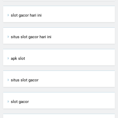
slot gacor hari ini
situs slot gacor hari ini
apk slot
situs slot gacor
slot gacor