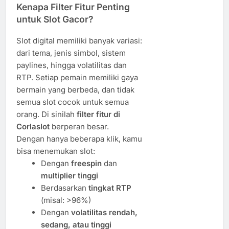
Kenapa Filter Fitur Penting
untuk Slot Gacor?
Slot digital memiliki banyak variasi:
dari tema, jenis simbol, sistem
paylines, hingga volatilitas dan
RTP. Setiap pemain memiliki gaya
bermain yang berbeda, dan tidak
semua slot cocok untuk semua
orang. Di sinilah
filter fitur di
Corlaslot
berperan besar.
Dengan hanya beberapa klik, kamu
bisa menemukan slot:
Dengan
freespin
dan
multiplier tinggi
Berdasarkan
tingkat RTP
(misal: >96%)
Dengan
volatilitas rendah,
sedang, atau tinggi