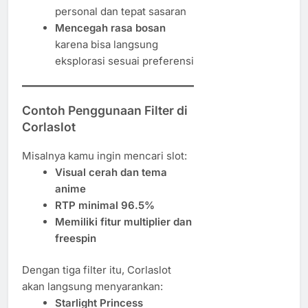
personal dan tepat sasaran
Mencegah rasa bosan
karena bisa langsung
eksplorasi sesuai preferensi
Contoh Penggunaan Filter di
Corlaslot
Misalnya kamu ingin mencari slot:
Visual cerah dan tema
anime
RTP minimal 96.5%
Memiliki fitur multiplier dan
freespin
Dengan tiga filter itu, Corlaslot
akan langsung menyarankan:
Starlight Princess