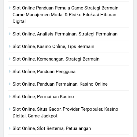
Slot Online Panduan Pemula Game Strategi Bermain
Game Manajemen Modal & Risiko Edukasi Hiburan
Digital
Slot Online, Analisis Permainan, Strategi Permainan
Slot Online, Kasino Online, Tips Bermain
Slot Online, Kemenangan, Strategi Bermain
Slot Online, Panduan Pengguna
Slot Online, Panduan Permainan, Kasino Online
Slot Online, Permainan Kasino
Slot Online, Situs Gacor, Provider Terpopuler, Kasino
Digital, Game Jackpot
Slot Online, Slot Bertema, Petualangan