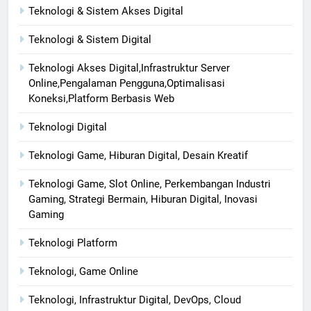
Teknologi & Sistem Akses Digital
Teknologi & Sistem Digital
Teknologi Akses Digital,Infrastruktur Server
Online,Pengalaman Pengguna,Optimalisasi
Koneksi,Platform Berbasis Web
Teknologi Digital
Teknologi Game, Hiburan Digital, Desain Kreatif
Teknologi Game, Slot Online, Perkembangan Industri
Gaming, Strategi Bermain, Hiburan Digital, Inovasi
Gaming
Teknologi Platform
Teknologi, Game Online
Teknologi, Infrastruktur Digital, DevOps, Cloud