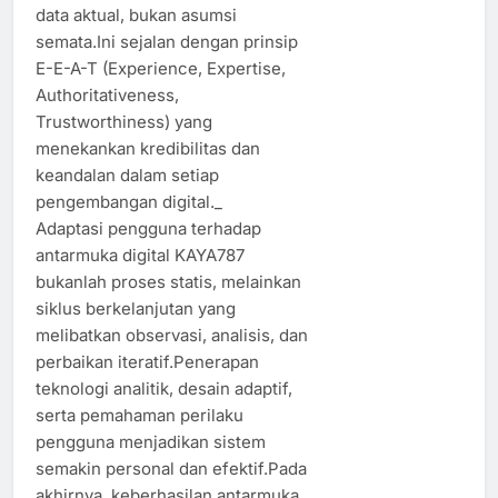
data aktual, bukan asumsi
semata.Ini sejalan dengan prinsip
E-E-A-T (Experience, Expertise,
Authoritativeness,
Trustworthiness) yang
menekankan kredibilitas dan
keandalan dalam setiap
pengembangan digital._
Adaptasi pengguna terhadap
antarmuka digital KAYA787
bukanlah proses statis, melainkan
siklus berkelanjutan yang
melibatkan observasi, analisis, dan
perbaikan iteratif.Penerapan
teknologi analitik, desain adaptif,
serta pemahaman perilaku
pengguna menjadikan sistem
semakin personal dan efektif.Pada
akhirnya, keberhasilan antarmuka