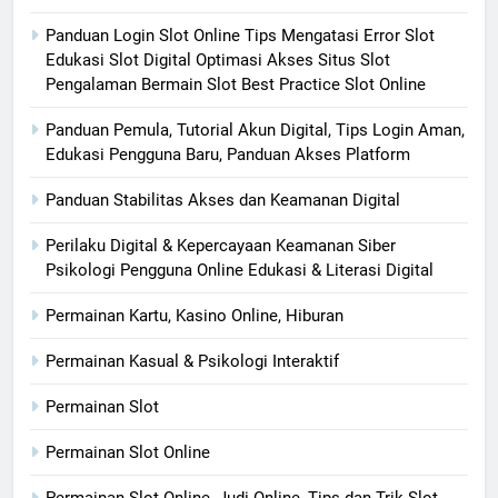
Panduan Login Slot Online Tips Mengatasi Error Slot
Edukasi Slot Digital Optimasi Akses Situs Slot
Pengalaman Bermain Slot Best Practice Slot Online
Panduan Pemula, Tutorial Akun Digital, Tips Login Aman,
Edukasi Pengguna Baru, Panduan Akses Platform
Panduan Stabilitas Akses dan Keamanan Digital
Perilaku Digital & Kepercayaan Keamanan Siber
Psikologi Pengguna Online Edukasi & Literasi Digital
Permainan Kartu, Kasino Online, Hiburan
Permainan Kasual & Psikologi Interaktif
Permainan Slot
Permainan Slot Online
Permainan Slot Online, Judi Online, Tips dan Trik Slot