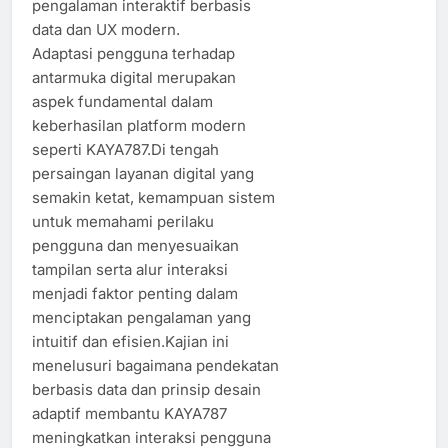
pengalaman interaktif berbasis
data dan UX modern.
Adaptasi pengguna terhadap
antarmuka digital merupakan
aspek fundamental dalam
keberhasilan platform modern
seperti KAYA787.Di tengah
persaingan layanan digital yang
semakin ketat, kemampuan sistem
untuk memahami perilaku
pengguna dan menyesuaikan
tampilan serta alur interaksi
menjadi faktor penting dalam
menciptakan pengalaman yang
intuitif dan efisien.Kajian ini
menelusuri bagaimana pendekatan
berbasis data dan prinsip desain
adaptif membantu KAYA787
meningkatkan interaksi pengguna