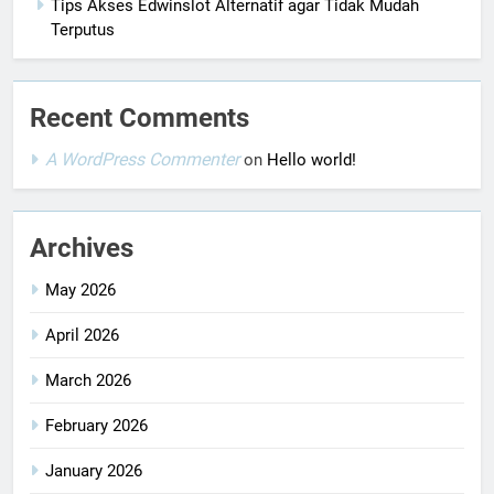
Tips Akses Edwinslot Alternatif agar Tidak Mudah
Terputus
Recent Comments
A WordPress Commenter
on
Hello world!
Archives
May 2026
April 2026
March 2026
February 2026
January 2026