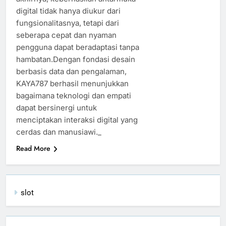
digital tidak hanya diukur dari
fungsionalitasnya, tetapi dari
seberapa cepat dan nyaman
pengguna dapat beradaptasi tanpa
hambatan.Dengan fondasi desain
berbasis data dan pengalaman,
KAYA787 berhasil menunjukkan
bagaimana teknologi dan empati
dapat bersinergi untuk
menciptakan interaksi digital yang
cerdas dan manusiawi._
Read More
slot