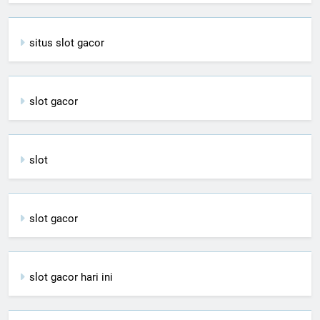
situs slot gacor
slot gacor
slot
slot gacor
slot gacor hari ini