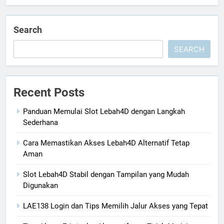
Search
SEARCH
Recent Posts
Panduan Memulai Slot Lebah4D dengan Langkah
Sederhana
Cara Memastikan Akses Lebah4D Alternatif Tetap
Aman
Slot Lebah4D Stabil dengan Tampilan yang Mudah
Digunakan
LAE138 Login dan Tips Memilih Jalur Akses yang Tepat