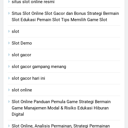
situs slot online resmi
Situs Slot Online Slot Gacor dan Bonus Strategi Bermain
Slot Edukasi Pemain Slot Tips Memilih Game Slot
slot
Slot Demo
slot gacor
slot gacor gampang menang
slot gacor hari ini
slot online
Slot Online Panduan Pemula Game Strategi Bermain
Game Manajemen Modal & Risiko Edukasi Hiburan
Digital
Slot Online, Analisis Permainan, Strategi Permainan