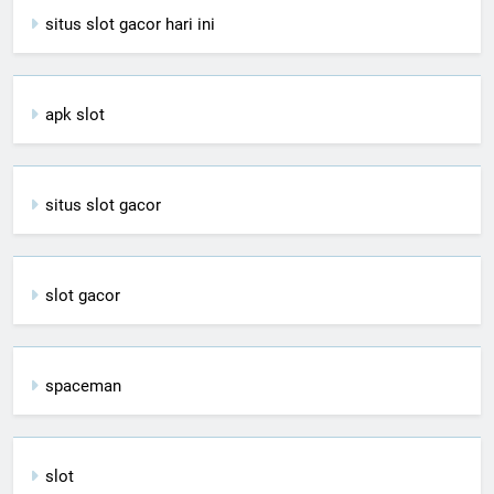
situs slot gacor hari ini
apk slot
situs slot gacor
slot gacor
spaceman
slot