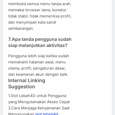
membuka semua menu tanpa arah,
memakai browser lama, koneksi
tidak stabil, tidak memeriksa profil,
dan menyimpan kata sandi
sembarangan.
7.Apa tanda pengguna sudah
siap melanjutkan aktivitas?
Pengguna lebih siap ketika sudah
memahami halaman awal, menu
utama, profil, pengaturan dasar,
dan keamanan akun dengan baik.
Internal Linking
Suggestion
1.Slot Lebah4D untuk Pengguna
yang Mengutamakan Akses Cepat
2.Cara Menjaga Kenyamanan Saat
Menggunakan
slot lebah4d