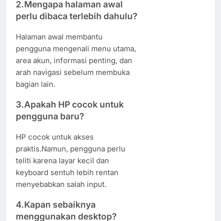
2.Mengapa halaman awal
perlu dibaca terlebih dahulu?
Halaman awal membantu
pengguna mengenali menu utama,
area akun, informasi penting, dan
arah navigasi sebelum membuka
bagian lain.
3.Apakah HP cocok untuk
pengguna baru?
HP cocok untuk akses
praktis.Namun, pengguna perlu
teliti karena layar kecil dan
keyboard sentuh lebih rentan
menyebabkan salah input.
4.Kapan sebaiknya
menggunakan desktop?