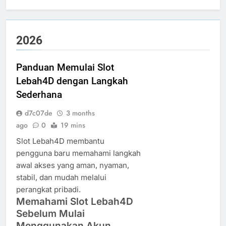
2026
Panduan Memulai Slot
Lebah4D dengan Langkah
Sederhana
d7c07de
3 months
ago
0
19 mins
Slot Lebah4D membantu
pengguna baru memahami langkah
awal akses yang aman, nyaman,
stabil, dan mudah melalui
perangkat pribadi.
Memahami Slot Lebah4D
Sebelum Mulai
Menggunakan Akun