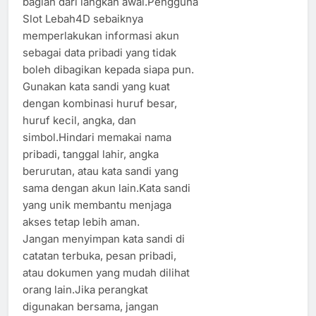
bagian dari langkah awal.Pengguna
Slot Lebah4D sebaiknya
memperlakukan informasi akun
sebagai data pribadi yang tidak
boleh dibagikan kepada siapa pun.
Gunakan kata sandi yang kuat
dengan kombinasi huruf besar,
huruf kecil, angka, dan
simbol.Hindari memakai nama
pribadi, tanggal lahir, angka
berurutan, atau kata sandi yang
sama dengan akun lain.Kata sandi
yang unik membantu menjaga
akses tetap lebih aman.
Jangan menyimpan kata sandi di
catatan terbuka, pesan pribadi,
atau dokumen yang mudah dilihat
orang lain.Jika perangkat
digunakan bersama, jangan