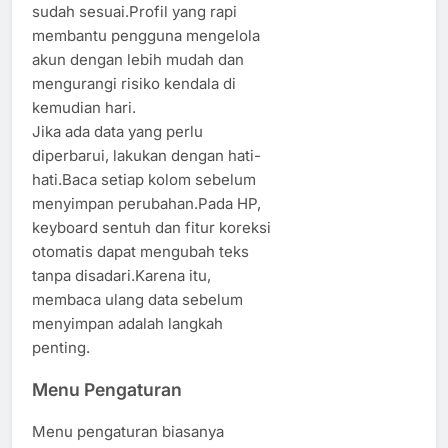
sudah sesuai.Profil yang rapi
membantu pengguna mengelola
akun dengan lebih mudah dan
mengurangi risiko kendala di
kemudian hari.
Jika ada data yang perlu
diperbarui, lakukan dengan hati-
hati.Baca setiap kolom sebelum
menyimpan perubahan.Pada HP,
keyboard sentuh dan fitur koreksi
otomatis dapat mengubah teks
tanpa disadari.Karena itu,
membaca ulang data sebelum
menyimpan adalah langkah
penting.
Menu Pengaturan
Menu pengaturan biasanya