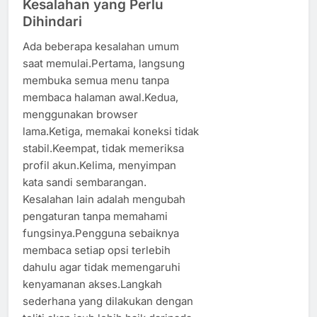
Kesalahan yang Perlu
Dihindari
Ada beberapa kesalahan umum
saat memulai.Pertama, langsung
membuka semua menu tanpa
membaca halaman awal.Kedua,
menggunakan browser
lama.Ketiga, memakai koneksi tidak
stabil.Keempat, tidak memeriksa
profil akun.Kelima, menyimpan
kata sandi sembarangan.
Kesalahan lain adalah mengubah
pengaturan tanpa memahami
fungsinya.Pengguna sebaiknya
membaca setiap opsi terlebih
dahulu agar tidak memengaruhi
kenyamanan akses.Langkah
sederhana yang dilakukan dengan