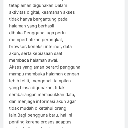
tetap aman digunakan.Dalam
aktivitas digital, keamanan akses
tidak hanya bergantung pada
halaman yang berhasil
dibuka.Pengguna juga perlu
memperhatikan perangkat,
browser, koneksi internet, data
akun, serta kebiasaan saat
membaca halaman awal.
Akses yang aman berarti pengguna
mampu membuka halaman dengan
lebih teliti, mengenali tampilan
yang biasa digunakan, tidak
sembarangan memasukkan data,
dan menjaga informasi akun agar
tidak mudah diketahui orang
lain.Bagi pengguna baru, hal ini
penting karena proses adaptasi