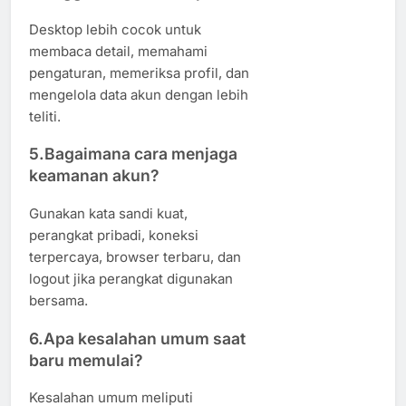
Desktop lebih cocok untuk
membaca detail, memahami
pengaturan, memeriksa profil, dan
mengelola data akun dengan lebih
teliti.
5.Bagaimana cara menjaga
keamanan akun?
Gunakan kata sandi kuat,
perangkat pribadi, koneksi
terpercaya, browser terbaru, dan
logout jika perangkat digunakan
bersama.
6.Apa kesalahan umum saat
baru memulai?
Kesalahan umum meliputi