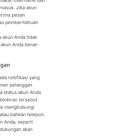
unakan username dan
 masuk. Jika akun
erima pesan
tau pemberitahuan
 akun Anda tidak
a akun Anda benar-
ggan
da notifikasi yang
yanan pelanggan
a status akun Anda
blokiran tersebut.
tuk menghubungi
 atau bahkan telepon.
n Anda, seperti
m dukungan akan