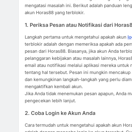
mengatasi masalah ini. Berikut adalah panduan le
akun Horas88 yang terblokir.
1.
Periksa Pesan atau Notifikasi dari Horas
Langkah pertama untuk mengetahui apakah akun
l
terblokir adalah dengan memeriksa apakah ada pem
pesan dari Horas88. Biasanya, jika akun Anda terblo
pelanggaran kebijakan atau masalah lainnya, Hora
email atau notifikasi melalui aplikasi mereka untu
tentang hal tersebut. Pesan ini mungkin mencakup
dan kemungkinan langkah-langkah yang perlu diamb
mengaktifkan kembali akun.
Jika Anda tidak menemukan pesan apapun, Anda m
pengecekan lebih lanjut.
2.
Coba Login ke Akun Anda
Cara termudah untuk mengetahui apakah akun Hora