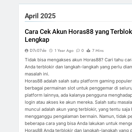
April 2025
Cara Cek Akun Horas88 yang Terblok
Lengkap
D7c07de
1 Year Ago
0
7 Mins
Tidak bisa mengakses akun Horas88? Cari tahu car
Anda terblokir dan langkah-langkah yang perlu dia
masalah ini.
Horas88 adalah salah satu platform gaming popul
berbagai permainan slot untuk penggemar di seluru
platform lainnya, ada kalanya pengguna menghadapi
login atau akses ke akun mereka. Salah satu masa
muncul adalah akun yang terblokir, yang tentu saja 
mengganggu pengalaman bermain. Namun, tidak per
beberapa cara yang bisa Anda lakukan untuk meng
Horas88 Anda terblokir dan langkah-langkah yang d