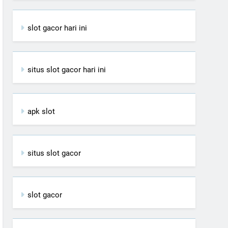
slot gacor hari ini
situs slot gacor hari ini
apk slot
situs slot gacor
slot gacor