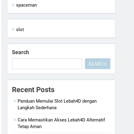
spaceman
slot
Search
SEARCH
Recent Posts
Panduan Memulai Slot Lebah4D dengan
Langkah Sederhana
Cara Memastikan Akses Lebah4D Alternatif
Tetap Aman