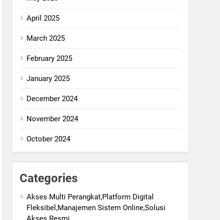
April 2025
March 2025
February 2025
January 2025
December 2024
November 2024
October 2024
Categories
Akses Multi Perangkat,Platform Digital
Fleksibel,Manajemen Sistem Online,Solusi
Akses Resmi