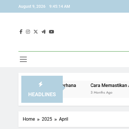
Skip
August 9, 2026
9:45:15 AM
to
content
Mat
Materials
ngan Langkah Sederhana
Cara Memastikan Akses Lebah
3 Months Ago
HEADLINES
Home
2025
April