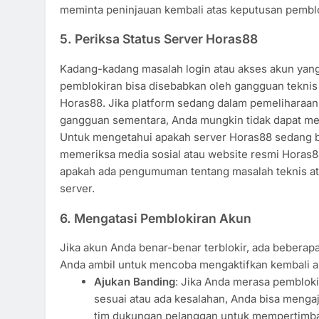
meminta peninjauan kembali atas keputusan pemblo
5.
Periksa Status Server Horas88
Kadang-kadang masalah login atau akses akun yang
pemblokiran bisa disebabkan oleh gangguan teknis
Horas88. Jika platform sedang dalam pemeliharaa
gangguan sementara, Anda mungkin tidak dapat m
Untuk mengetahui apakah server Horas88 sedang b
memeriksa media sosial atau website resmi Horas8
apakah ada pengumuman tentang masalah teknis a
server.
6.
Mengatasi Pemblokiran Akun
Jika akun Anda benar-benar terblokir, ada beberap
Anda ambil untuk mencoba mengaktifkan kembali 
Ajukan Banding
: Jika Anda merasa pembloki
sesuai atau ada kesalahan, Anda bisa menga
tim dukungan pelanggan untuk mempertimb