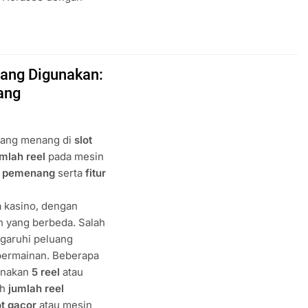
yang Digunakan:
ang
ang menang di
slot
mlah reel
pada mesin
i pemenang
serta
fitur
a kasino, dengan
 yang berbeda. Salah
aruhi peluang
permainan. Beberapa
unakan
5 reel
atau
ah
jumlah reel
ot gacor
atau mesin