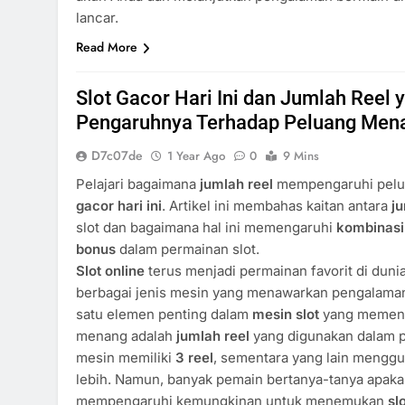
lancar.
Read More
Slot Gacor Hari Ini dan Jumlah Reel 
Pengaruhnya Terhadap Peluang Men
D7c07de
1 Year Ago
0
9 Mins
Pelajari bagaimana
jumlah reel
mempengaruhi pelu
gacor hari ini
. Artikel ini membahas kaitan antara
ju
slot dan bagaimana hal ini memengaruhi
kombinas
bonus
dalam permainan slot.
Slot online
terus menjadi permainan favorit di duni
berbagai jenis mesin yang menawarkan pengalaman
satu elemen penting dalam
mesin slot
yang memeng
menang adalah
jumlah reel
yang digunakan dalam 
mesin memiliki
3 reel
, sementara yang lain mengg
lebih. Namun, banyak pemain bertanya-tanya apak
mempengaruhi kemungkinan untuk menemukan
sl