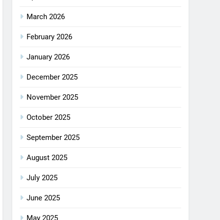
March 2026
February 2026
January 2026
December 2025
November 2025
October 2025
September 2025
August 2025
July 2025
June 2025
May 2025