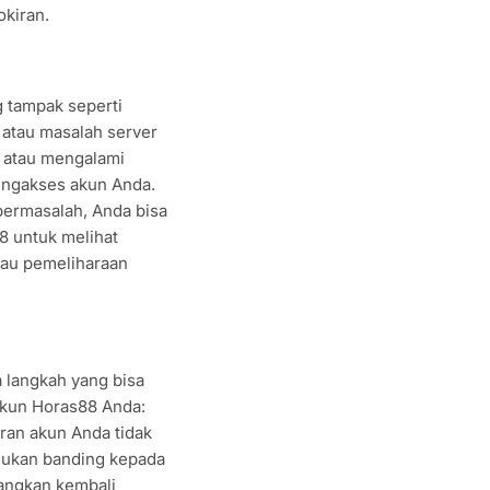
kiran.
 tampak seperti
 atau masalah server
n atau mengalami
engakses akun Anda.
ermasalah, Anda bisa
8 untuk melihat
tau pemeliharaan
a langkah yang bisa
akun Horas88 Anda:
ran akun Anda tidak
jukan banding kepada
angkan kembali