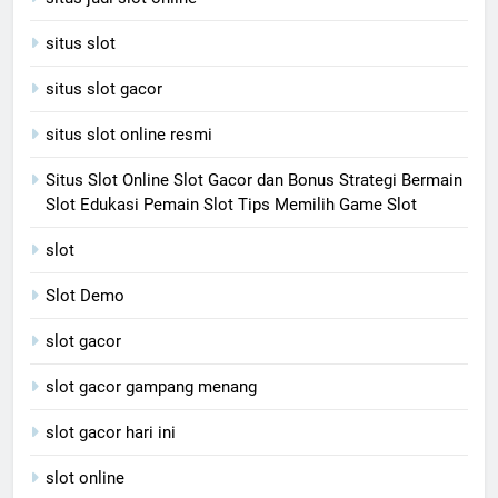
situs slot
situs slot gacor
situs slot online resmi
Situs Slot Online Slot Gacor dan Bonus Strategi Bermain
Slot Edukasi Pemain Slot Tips Memilih Game Slot
slot
Slot Demo
slot gacor
slot gacor gampang menang
slot gacor hari ini
slot online