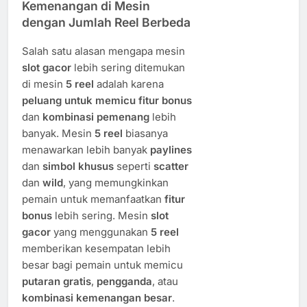
Kemenangan di Mesin
dengan Jumlah Reel Berbeda
Salah satu alasan mengapa mesin
slot gacor
lebih sering ditemukan
di mesin
5 reel
adalah karena
peluang untuk memicu fitur bonus
dan
kombinasi pemenang
lebih
banyak. Mesin
5 reel
biasanya
menawarkan lebih banyak
paylines
dan
simbol khusus
seperti
scatter
dan
wild
, yang memungkinkan
pemain untuk memanfaatkan
fitur
bonus
lebih sering. Mesin
slot
gacor
yang menggunakan
5 reel
memberikan kesempatan lebih
besar bagi pemain untuk memicu
putaran gratis
,
pengganda
, atau
kombinasi kemenangan besar
.