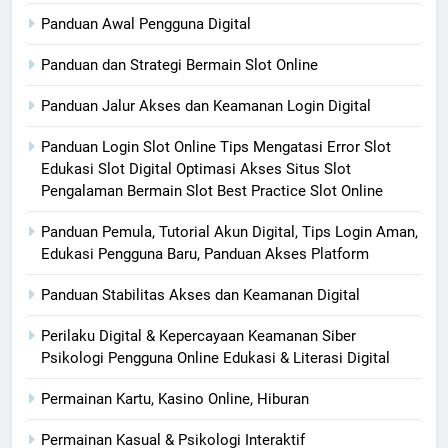
Panduan Awal Pengguna Digital
Panduan dan Strategi Bermain Slot Online
Panduan Jalur Akses dan Keamanan Login Digital
Panduan Login Slot Online Tips Mengatasi Error Slot
Edukasi Slot Digital Optimasi Akses Situs Slot
Pengalaman Bermain Slot Best Practice Slot Online
Panduan Pemula, Tutorial Akun Digital, Tips Login Aman,
Edukasi Pengguna Baru, Panduan Akses Platform
Panduan Stabilitas Akses dan Keamanan Digital
Perilaku Digital & Kepercayaan Keamanan Siber
Psikologi Pengguna Online Edukasi & Literasi Digital
Permainan Kartu, Kasino Online, Hiburan
Permainan Kasual & Psikologi Interaktif