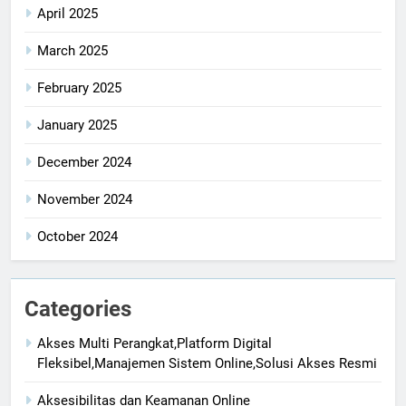
April 2025
March 2025
February 2025
January 2025
December 2024
November 2024
October 2024
Categories
Akses Multi Perangkat,Platform Digital
Fleksibel,Manajemen Sistem Online,Solusi Akses Resmi
Aksesibilitas dan Keamanan Online