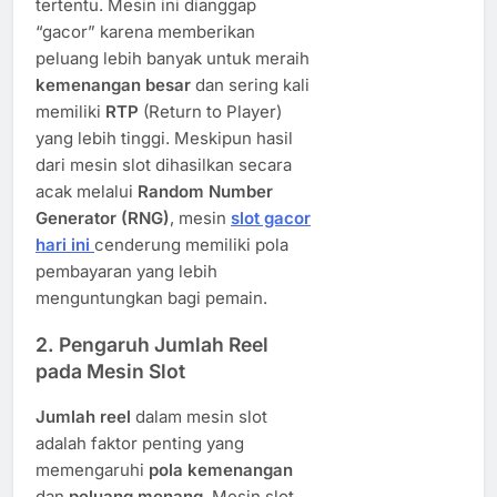
tertentu. Mesin ini dianggap
“gacor” karena memberikan
peluang lebih banyak untuk meraih
kemenangan besar
dan sering kali
memiliki
RTP
(Return to Player)
yang lebih tinggi. Meskipun hasil
dari mesin slot dihasilkan secara
acak melalui
Random Number
Generator (RNG)
, mesin
slot gacor
hari ini
cenderung memiliki pola
pembayaran yang lebih
menguntungkan bagi pemain.
2. Pengaruh Jumlah Reel
pada Mesin Slot
Jumlah reel
dalam mesin slot
adalah faktor penting yang
memengaruhi
pola kemenangan
dan
peluang menang
. Mesin slot