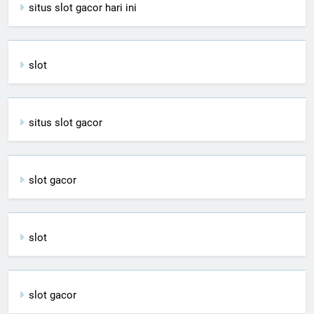
situs slot gacor hari ini
slot
situs slot gacor
slot gacor
slot
slot gacor