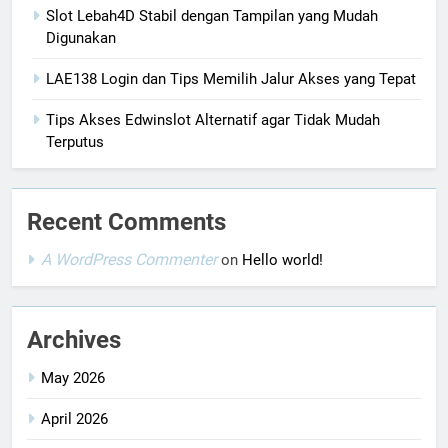
Slot Lebah4D Stabil dengan Tampilan yang Mudah
Digunakan
LAE138 Login dan Tips Memilih Jalur Akses yang Tepat
Tips Akses Edwinslot Alternatif agar Tidak Mudah
Terputus
Recent Comments
A WordPress Commenter
on
Hello world!
Archives
May 2026
April 2026