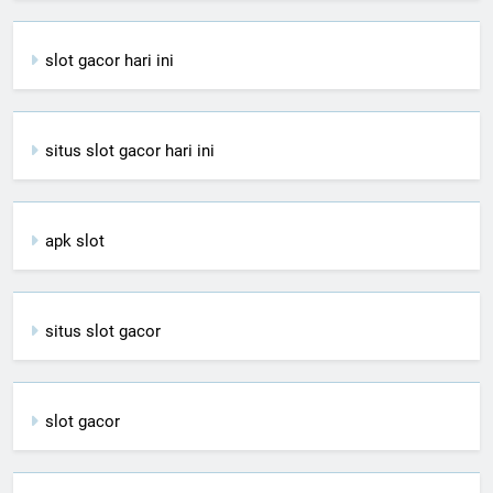
slot gacor hari ini
situs slot gacor hari ini
apk slot
situs slot gacor
slot gacor