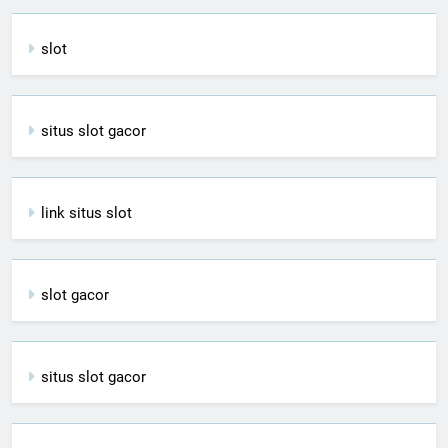
slot
situs slot gacor
link situs slot
slot gacor
situs slot gacor