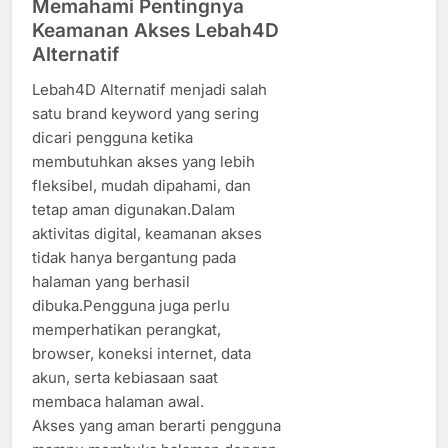
Memahami Pentingnya
Keamanan Akses Lebah4D
Alternatif
Lebah4D Alternatif menjadi salah
satu brand keyword yang sering
dicari pengguna ketika
membutuhkan akses yang lebih
fleksibel, mudah dipahami, dan
tetap aman digunakan.Dalam
aktivitas digital, keamanan akses
tidak hanya bergantung pada
halaman yang berhasil
dibuka.Pengguna juga perlu
memperhatikan perangkat,
browser, koneksi internet, data
akun, serta kebiasaan saat
membaca halaman awal.
Akses yang aman berarti pengguna