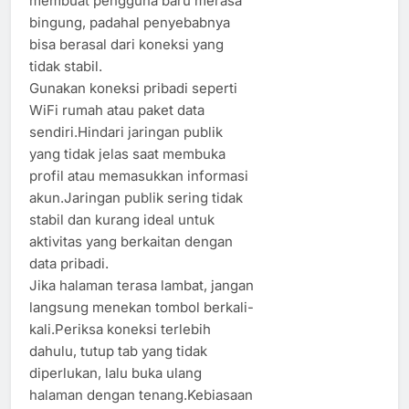
membuat pengguna baru merasa
bingung, padahal penyebabnya
bisa berasal dari koneksi yang
tidak stabil.
Gunakan koneksi pribadi seperti
WiFi rumah atau paket data
sendiri.Hindari jaringan publik
yang tidak jelas saat membuka
profil atau memasukkan informasi
akun.Jaringan publik sering tidak
stabil dan kurang ideal untuk
aktivitas yang berkaitan dengan
data pribadi.
Jika halaman terasa lambat, jangan
langsung menekan tombol berkali-
kali.Periksa koneksi terlebih
dahulu, tutup tab yang tidak
diperlukan, lalu buka ulang
halaman dengan tenang.Kebiasaan