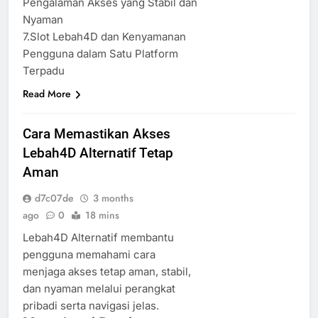
Pengalaman Akses yang Stabil dan
Nyaman
7.Slot Lebah4D dan Kenyamanan
Pengguna dalam Satu Platform
Terpadu
Read More
Cara Memastikan Akses
Lebah4D Alternatif Tetap
Aman
d7c07de
3 months
ago
0
18 mins
Lebah4D Alternatif membantu
pengguna memahami cara
menjaga akses tetap aman, stabil,
dan nyaman melalui perangkat
pribadi serta navigasi jelas.