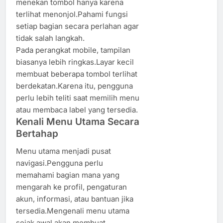
menekan tombol hanya karena
terlihat menonjol.Pahami fungsi
setiap bagian secara perlahan agar
tidak salah langkah.
Pada perangkat mobile, tampilan
biasanya lebih ringkas.Layar kecil
membuat beberapa tombol terlihat
berdekatan.Karena itu, pengguna
perlu lebih teliti saat memilih menu
atau membaca label yang tersedia.
Kenali Menu Utama Secara
Bertahap
Menu utama menjadi pusat
navigasi.Pengguna perlu
memahami bagian mana yang
mengarah ke profil, pengaturan
akun, informasi, atau bantuan jika
tersedia.Mengenali menu utama
sejak awal akan membuat