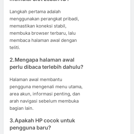
Langkah pertama adalah
menggunakan perangkat pribadi,
memastikan koneksi stabil,
membuka browser terbaru, lalu
membaca halaman awal dengan
teliti.
2.Mengapa halaman awal
perlu dibaca terlebih dahulu?
Halaman awal membantu
pengguna mengenali menu utama,
area akun, informasi penting, dan
arah navigasi sebelum membuka
bagian lain.
3.Apakah HP cocok untuk
pengguna baru?