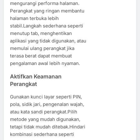
mengurangi performa halaman.
Perangkat yang ringan membantu
halaman terbuka lebih
stabil.Langkah sederhana seperti
menutup tab, menghentikan
aplikasi yang tidak digunakan, atau
memulai ulang perangkat jika
terasa berat dapat membuat
pengalaman awal lebih nyaman.
Aktifkan Keamanan
Perangkat
Gunakan kunci layar seperti PIN,
pola, sidik jari, pengenalan wajah,
atau kata sandi perangkat.Pilih
metode yang mudah digunakan,
tetapi tidak mudah ditebak.Hindari
kombinasi sederhana seperti