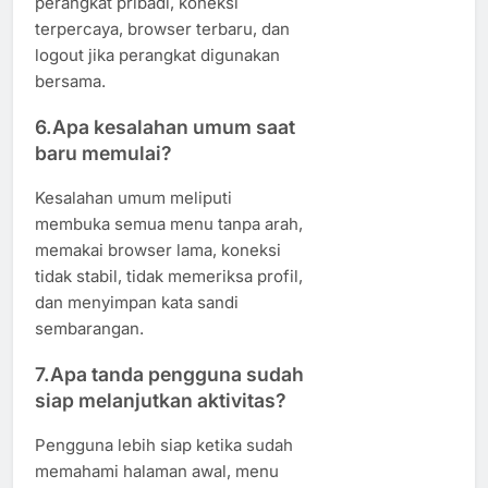
perangkat pribadi, koneksi
terpercaya, browser terbaru, dan
logout jika perangkat digunakan
bersama.
6.Apa kesalahan umum saat
baru memulai?
Kesalahan umum meliputi
membuka semua menu tanpa arah,
memakai browser lama, koneksi
tidak stabil, tidak memeriksa profil,
dan menyimpan kata sandi
sembarangan.
7.Apa tanda pengguna sudah
siap melanjutkan aktivitas?
Pengguna lebih siap ketika sudah
memahami halaman awal, menu