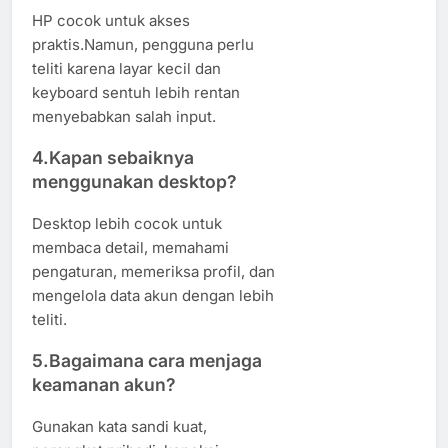
HP cocok untuk akses
praktis.Namun, pengguna perlu
teliti karena layar kecil dan
keyboard sentuh lebih rentan
menyebabkan salah input.
4.Kapan sebaiknya
menggunakan desktop?
Desktop lebih cocok untuk
membaca detail, memahami
pengaturan, memeriksa profil, dan
mengelola data akun dengan lebih
teliti.
5.Bagaimana cara menjaga
keamanan akun?
Gunakan kata sandi kuat,