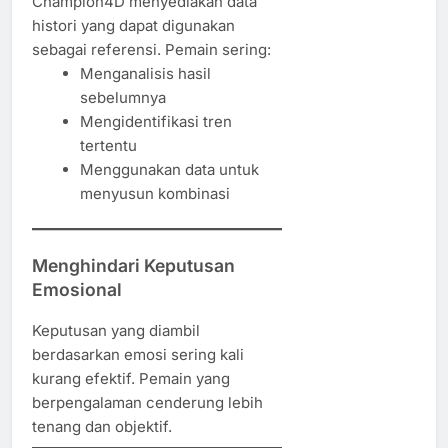
Champion4D menyediakan data
histori yang dapat digunakan
sebagai referensi. Pemain sering:
Menganalisis hasil
sebelumnya
Mengidentifikasi tren
tertentu
Menggunakan data untuk
menyusun kombinasi
Menghindari Keputusan
Emosional
Keputusan yang diambil
berdasarkan emosi sering kali
kurang efektif. Pemain yang
berpengalaman cenderung lebih
tenang dan objektif.