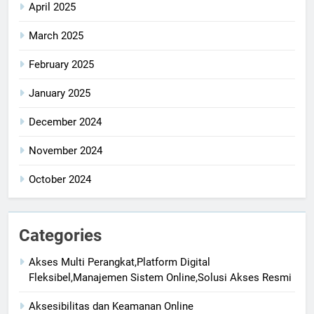
April 2025
March 2025
February 2025
January 2025
December 2024
November 2024
October 2024
Categories
Akses Multi Perangkat,Platform Digital
Fleksibel,Manajemen Sistem Online,Solusi Akses Resmi
Aksesibilitas dan Keamanan Online