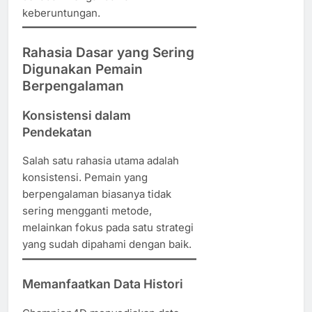
keberuntungan.
Rahasia Dasar yang Sering
Digunakan Pemain
Berpengalaman
Konsistensi dalam
Pendekatan
Salah satu rahasia utama adalah
konsistensi. Pemain yang
berpengalaman biasanya tidak
sering mengganti metode,
melainkan fokus pada satu strategi
yang sudah dipahami dengan baik.
Memanfaatkan Data Histori