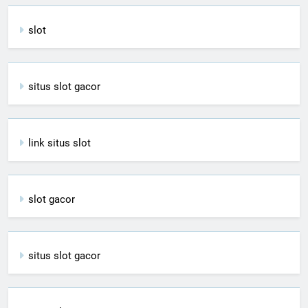
slot
situs slot gacor
link situs slot
slot gacor
situs slot gacor