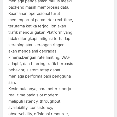
menjaga pengalaman mulus meski
backend masih memproses data.
Keamanan operasional turut
memengaruhi parameter real-time,
terutama ketika terjadi lonjakan
trafik mencurigakan.Platform yang
tidak dilengkapi mitigasi terhadap
scraping atau serangan ringan
akan mengalami degradasi
kinerja.Dengan rate limiting, WAF
adaptif, dan filtering trafik berbasis
behavior, sistem tetap dapat
menjaga performa bagi pengguna
sah.
Kesimpulannya, parameter kinerja
real-time pada slot modern
meliputi latency, throughput,
availability, consistency,
observability, efisiensi resource,