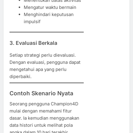
Menentukan batas aktivitas
Mengatur waktu bermain
Menghindari keputusan
impulsif
3. Evaluasi Berkala
Setiap strategi perlu dievaluasi.
Dengan evaluasi, pengguna dapat
mengetahui apa yang perlu
diperbaiki.
Contoh Skenario Nyata
Seorang pengguna Champion4D
mulai dengan memahami fitur
dasar. Ia kemudian menggunakan
data histori untuk melihat pola
angka dalam 10 hari terakhir.