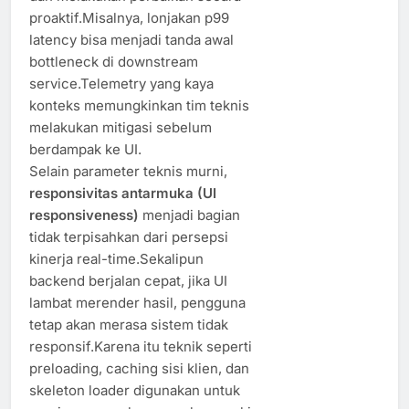
proaktif.Misalnya, lonjakan p99
latency bisa menjadi tanda awal
bottleneck di downstream
service.Telemetry yang kaya
konteks memungkinkan tim teknis
melakukan mitigasi sebelum
berdampak ke UI.
Selain parameter teknis murni,
responsivitas antarmuka (UI
responsiveness)
menjadi bagian
tidak terpisahkan dari persepsi
kinerja real-time.Sekalipun
backend berjalan cepat, jika UI
lambat merender hasil, pengguna
tetap akan merasa sistem tidak
responsif.Karena itu teknik seperti
preloading, caching sisi klien, dan
skeleton loader digunakan untuk