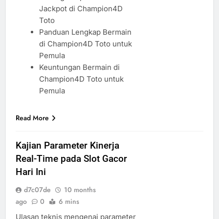
Jackpot di Champion4D
Toto
Panduan Lengkap Bermain
di Champion4D Toto untuk
Pemula
Keuntungan Bermain di
Champion4D Toto untuk
Pemula
Read More
Kajian Parameter Kinerja
Real-Time pada Slot Gacor
Hari Ini
d7c07de
10 months
ago
0
6 mins
Ulasan teknis mengenai parameter