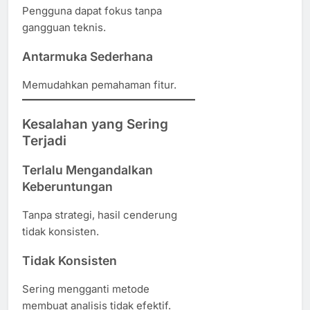
Pengguna dapat fokus tanpa
gangguan teknis.
Antarmuka Sederhana
Memudahkan pemahaman fitur.
Kesalahan yang Sering
Terjadi
Terlalu Mengandalkan
Keberuntungan
Tanpa strategi, hasil cenderung
tidak konsisten.
Tidak Konsisten
Sering mengganti metode
membuat analisis tidak efektif.