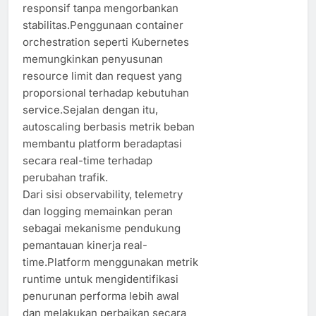
responsif tanpa mengorbankan
stabilitas.Penggunaan container
orchestration seperti Kubernetes
memungkinkan penyusunan
resource limit dan request yang
proporsional terhadap kebutuhan
service.Sejalan dengan itu,
autoscaling berbasis metrik beban
membantu platform beradaptasi
secara real-time terhadap
perubahan trafik.
Dari sisi observability, telemetry
dan logging memainkan peran
sebagai mekanisme pendukung
pemantauan kinerja real-
time.Platform menggunakan metrik
runtime untuk mengidentifikasi
penurunan performa lebih awal
dan melakukan perbaikan secara