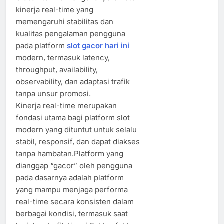
kinerja real-time yang
memengaruhi stabilitas dan
kualitas pengalaman pengguna
pada platform
slot gacor hari ini
modern, termasuk latency,
throughput, availability,
observability, dan adaptasi trafik
tanpa unsur promosi.
Kinerja real-time merupakan
fondasi utama bagi platform slot
modern yang dituntut untuk selalu
stabil, responsif, dan dapat diakses
tanpa hambatan.Platform yang
dianggap “gacor” oleh pengguna
pada dasarnya adalah platform
yang mampu menjaga performa
real-time secara konsisten dalam
berbagai kondisi, termasuk saat