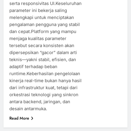
serta responsivitas UI.Keseluruhan
parameter ini bekerja saling
melengkapi untuk menciptakan
pengalaman pengguna yang stabil
dan cepat.Platform yang mampu
menjaga kualitas parameter
tersebut secara konsisten akan
dipersepsikan “gacor” dalam arti
teknis—yakni stabil, efisien, dan
adaptif terhadap beban
runtime.Keberhasilan pengelolaan
kinerja real-time bukan hanya hasil
dari infrastruktur kuat, tetapi dari
orkestrasi teknologi yang sinkron
antara backend, jaringan, dan
desain antarmuka.
Read More