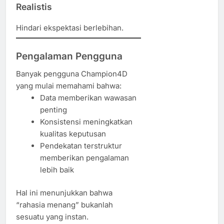
Realistis
Hindari ekspektasi berlebihan.
Pengalaman Pengguna
Banyak pengguna Champion4D
yang mulai memahami bahwa:
Data memberikan wawasan
penting
Konsistensi meningkatkan
kualitas keputusan
Pendekatan terstruktur
memberikan pengalaman
lebih baik
Hal ini menunjukkan bahwa
“rahasia menang” bukanlah
sesuatu yang instan.