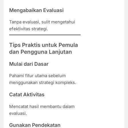
Mengabaikan Evaluasi
Tanpa evaluasi, sulit mengetahui
efektivitas strategi.
Tips Praktis untuk Pemula
dan Pengguna Lanjutan
Mulai dari Dasar
Pahami fitur utama sebelum
menggunakan strategi kompleks.
Catat Aktivitas
Mencatat hasil membantu dalam
evaluasi.
Gunakan Pendekatan