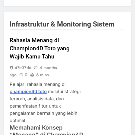
Infrastruktur & Monitoring Sistem
Rahasia Menang di
Champion4D Toto yang
Wajib Kamu Tahu
d7c07de
4 months
ago
0
6 mins
Pelajari rahasia menang di
champion4d toto
melalui strategi
terarah, analisis data, dan
pemanfaatan fitur untuk
pengalaman bermain yang lebih
optimal.
Memahami Konsep
“Menang” di Champion4D