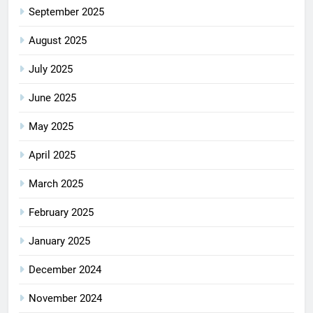
September 2025
August 2025
July 2025
June 2025
May 2025
April 2025
March 2025
February 2025
January 2025
December 2024
November 2024