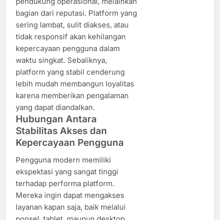
pendukung operasional, melainkan
bagian dari reputasi. Platform yang
sering lambat, sulit diakses, atau
tidak responsif akan kehilangan
kepercayaan pengguna dalam
waktu singkat. Sebaliknya,
platform yang stabil cenderung
lebih mudah membangun loyalitas
karena memberikan pengalaman
yang dapat diandalkan.
Hubungan Antara
Stabilitas Akses dan
Kepercayaan Pengguna
Pengguna modern memiliki
ekspektasi yang sangat tinggi
terhadap performa platform.
Mereka ingin dapat mengakses
layanan kapan saja, baik melalui
ponsel, tablet, maupun desktop.