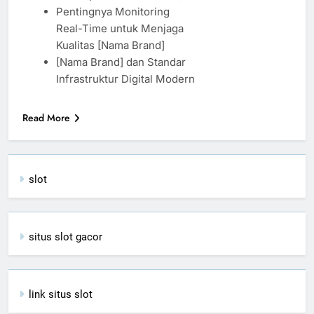
Pentingnya Monitoring
Real-Time untuk Menjaga
Kualitas [Nama Brand]
[Nama Brand] dan Standar
Infrastruktur Digital Modern
Read More
slot
situs slot gacor
link situs slot