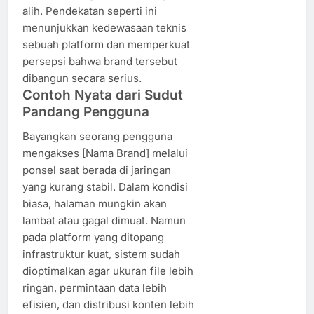
alih. Pendekatan seperti ini
menunjukkan kedewasaan teknis
sebuah platform dan memperkuat
persepsi bahwa brand tersebut
dibangun secara serius.
Contoh Nyata dari Sudut
Pandang Pengguna
Bayangkan seorang pengguna
mengakses [Nama Brand] melalui
ponsel saat berada di jaringan
yang kurang stabil. Dalam kondisi
biasa, halaman mungkin akan
lambat atau gagal dimuat. Namun
pada platform yang ditopang
infrastruktur kuat, sistem sudah
dioptimalkan agar ukuran file lebih
ringan, permintaan data lebih
efisien, dan distribusi konten lebih