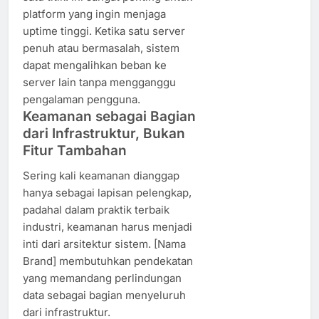
platform yang ingin menjaga
uptime tinggi. Ketika satu server
penuh atau bermasalah, sistem
dapat mengalihkan beban ke
server lain tanpa mengganggu
pengalaman pengguna.
Keamanan sebagai Bagian
dari Infrastruktur, Bukan
Fitur Tambahan
Sering kali keamanan dianggap
hanya sebagai lapisan pelengkap,
padahal dalam praktik terbaik
industri, keamanan harus menjadi
inti dari arsitektur sistem. [Nama
Brand] membutuhkan pendekatan
yang memandang perlindungan
data sebagai bagian menyeluruh
dari infrastruktur.