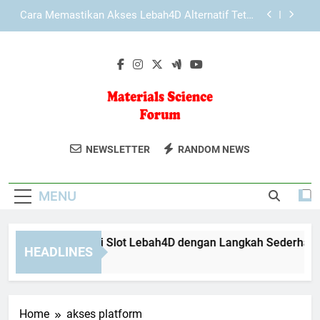
Skip
Slot Lebah4D Stabil dengan Tampilan yang Mudah
to
Digunakan
content
LAE138 Login dan Tips Memilih Jalur Akses yang
Tepat
Panduan Memulai Slot Lebah4D dengan Langkah
Sederhana
Cara Memastikan Akses Lebah4D Alternatif Tetap
Aman
Materials
Materials Science Forum Menyediakan
Slot Lebah4D Stabil dengan Tampilan yang Mudah
NEWSLETTER
RANDOM NEWS
Digunakan
Science Forum
Platform Untuk Berbagi Penelitian Dan
LAE138 Login dan Tips Memilih Jalur Akses yang
Penemuan Terbaru Dalam Ilmu Material.
Tepat
MENU
anduan Memulai Slot Lebah4D dengan Langkah Sederhana
HEADLINES
Months Ago
Home
akses platform