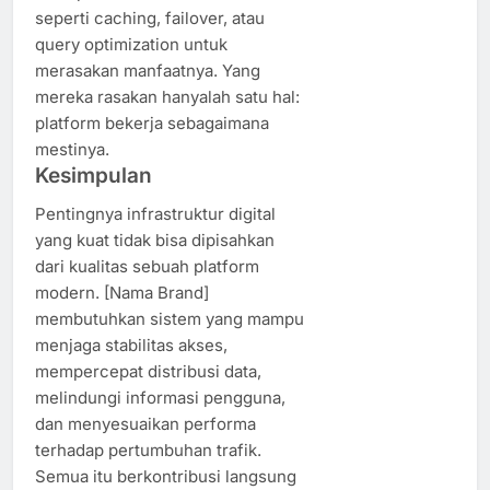
seperti caching, failover, atau
query optimization untuk
merasakan manfaatnya. Yang
mereka rasakan hanyalah satu hal:
platform bekerja sebagaimana
mestinya.
Kesimpulan
Pentingnya infrastruktur digital
yang kuat tidak bisa dipisahkan
dari kualitas sebuah platform
modern. [Nama Brand]
membutuhkan sistem yang mampu
menjaga stabilitas akses,
mempercepat distribusi data,
melindungi informasi pengguna,
dan menyesuaikan performa
terhadap pertumbuhan trafik.
Semua itu berkontribusi langsung