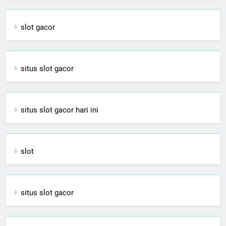
slot gacor
situs slot gacor
situs slot gacor hari ini
slot
situs slot gacor