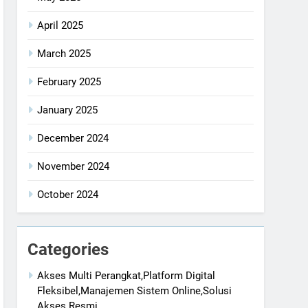
April 2025
March 2025
February 2025
January 2025
December 2024
November 2024
October 2024
Categories
Akses Multi Perangkat,Platform Digital
Fleksibel,Manajemen Sistem Online,Solusi
Akses Resmi