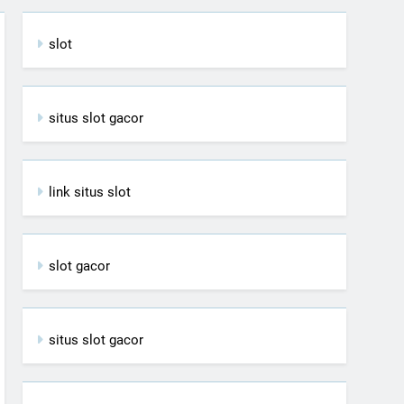
slot
situs slot gacor
link situs slot
slot gacor
situs slot gacor