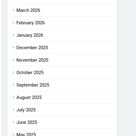
March 2026
February 2026
January 2026
December 2025
November 2025
October 2025
September 2025
August 2025
July 2025
June 2025
May 2025