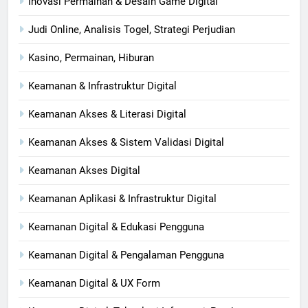
Inovasi Permainan & Desain Game Digital
Judi Online, Analisis Togel, Strategi Perjudian
Kasino, Permainan, Hiburan
Keamanan & Infrastruktur Digital
Keamanan Akses & Literasi Digital
Keamanan Akses & Sistem Validasi Digital
Keamanan Akses Digital
Keamanan Aplikasi & Infrastruktur Digital
Keamanan Digital & Edukasi Pengguna
Keamanan Digital & Pengalaman Pengguna
Keamanan Digital & UX Form