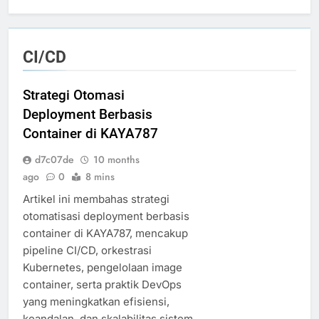
CI/CD
Strategi Otomasi
Deployment Berbasis
Container di KAYA787
d7c07de
10 months
ago
0
8 mins
Artikel ini membahas strategi
otomatisasi deployment berbasis
container di KAYA787, mencakup
pipeline CI/CD, orkestrasi
Kubernetes, pengelolaan image
container, serta praktik DevOps
yang meningkatkan efisiensi,
keandalan, dan skalabilitas sistem