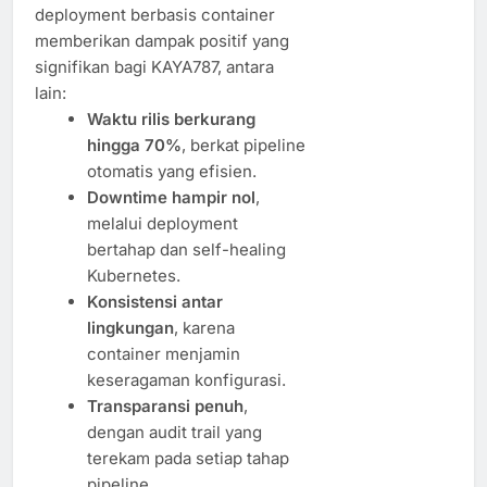
deployment berbasis container
memberikan dampak positif yang
signifikan bagi KAYA787, antara
lain:
Waktu rilis berkurang
hingga 70%
, berkat pipeline
otomatis yang efisien.
Downtime hampir nol
,
melalui deployment
bertahap dan self-healing
Kubernetes.
Konsistensi antar
lingkungan
, karena
container menjamin
keseragaman konfigurasi.
Transparansi penuh
,
dengan audit trail yang
terekam pada setiap tahap
pipeline.