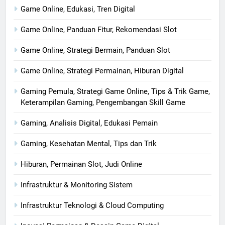
Game Online, Edukasi, Tren Digital
Game Online, Panduan Fitur, Rekomendasi Slot
Game Online, Strategi Bermain, Panduan Slot
Game Online, Strategi Permainan, Hiburan Digital
Gaming Pemula, Strategi Game Online, Tips & Trik Game,
Keterampilan Gaming, Pengembangan Skill Game
Gaming, Analisis Digital, Edukasi Pemain
Gaming, Kesehatan Mental, Tips dan Trik
Hiburan, Permainan Slot, Judi Online
Infrastruktur & Monitoring Sistem
Infrastruktur Teknologi & Cloud Computing