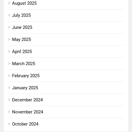
August 2025
July 2025
June 2025
May 2025
April 2025
March 2025
February 2025
January 2025
December 2024
November 2024
October 2024