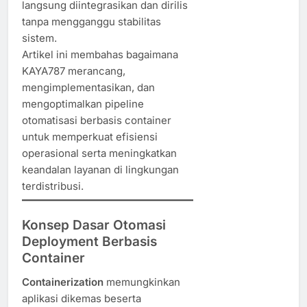
langsung diintegrasikan dan dirilis
tanpa mengganggu stabilitas
sistem.
Artikel ini membahas bagaimana
KAYA787 merancang,
mengimplementasikan, dan
mengoptimalkan pipeline
otomatisasi berbasis container
untuk memperkuat efisiensi
operasional serta meningkatkan
keandalan layanan di lingkungan
terdistribusi.
Konsep Dasar Otomasi
Deployment Berbasis
Container
Containerization
memungkinkan
aplikasi dikemas beserta