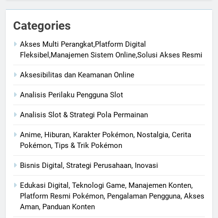
Categories
Akses Multi Perangkat,Platform Digital
Fleksibel,Manajemen Sistem Online,Solusi Akses Resmi
Aksesibilitas dan Keamanan Online
Analisis Perilaku Pengguna Slot
Analisis Slot & Strategi Pola Permainan
Anime, Hiburan, Karakter Pokémon, Nostalgia, Cerita
Pokémon, Tips & Trik Pokémon
Bisnis Digital, Strategi Perusahaan, Inovasi
Edukasi Digital, Teknologi Game, Manajemen Konten,
Platform Resmi Pokémon, Pengalaman Pengguna, Akses
Aman, Panduan Konten