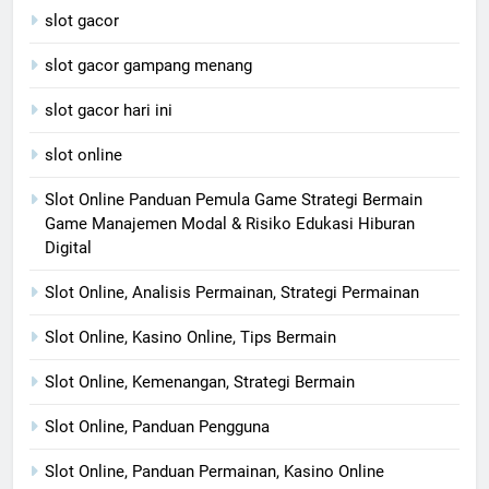
slot gacor
slot gacor gampang menang
slot gacor hari ini
slot online
Slot Online Panduan Pemula Game Strategi Bermain
Game Manajemen Modal & Risiko Edukasi Hiburan
Digital
Slot Online, Analisis Permainan, Strategi Permainan
Slot Online, Kasino Online, Tips Bermain
Slot Online, Kemenangan, Strategi Bermain
Slot Online, Panduan Pengguna
Slot Online, Panduan Permainan, Kasino Online