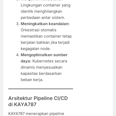
Lingkungan container yang
identik menghilangkan
perbedaan antar sistem.
Meningkatkan keandalan:
Orkestrasi otomatis
memastikan container tetap
berjalan bahkan jika terjadi
kegagalan node.
Mengoptimalkan sumber
daya:
Kubernetes secara
dinamis menyesuaikan
kapasitas berdasarkan
beban kerja.
Arsitektur Pipeline CI/CD
di KAYA787
KAYA787 menerapkan pipeline