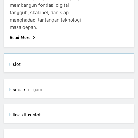
membangun fondasi digital
tangguh, skalabel, dan siap
menghadapi tantangan teknologi
masa depan.
Read More
slot
situs slot gacor
link situs slot