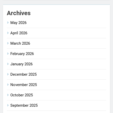
Archives
May 2026
April 2026
March 2026
February 2026
January 2026
December 2025
November 2025
October 2025
September 2025