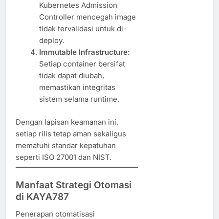
Kubernetes Admission
Controller mencegah image
tidak tervalidasi untuk di-
deploy.
Immutable Infrastructure:
Setiap container bersifat
tidak dapat diubah,
memastikan integritas
sistem selama runtime.
Dengan lapisan keamanan ini,
setiap rilis tetap aman sekaligus
mematuhi standar kepatuhan
seperti ISO 27001 dan NIST.
Manfaat Strategi Otomasi
di KAYA787
Penerapan otomatisasi