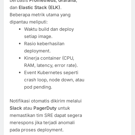
berbasis
Prometheus
,
Grafana
,
dan
Elastic Stack (ELK)
.
Beberapa metrik utama yang
dipantau meliputi:
Waktu build dan deploy
setiap image.
Rasio keberhasilan
deployment.
Kinerja container (CPU,
RAM, latency, error rate).
Event Kubernetes seperti
crash loop, node down, atau
pod pending.
Notifikasi otomatis dikirim melalui
Slack
atau
PagerDuty
untuk
memastikan tim SRE dapat segera
merespons jika terjadi anomali
pada proses deployment.