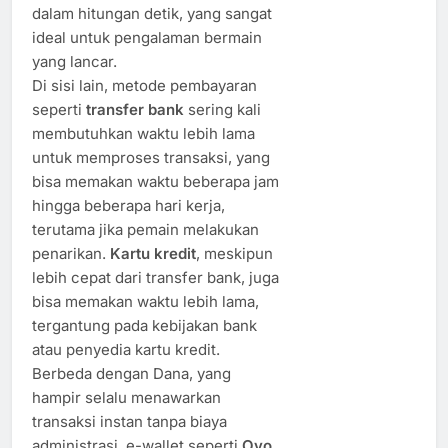
dalam hitungan detik, yang sangat
ideal untuk pengalaman bermain
yang lancar.
Di sisi lain, metode pembayaran
seperti
transfer bank
sering kali
membutuhkan waktu lebih lama
untuk memproses transaksi, yang
bisa memakan waktu beberapa jam
hingga beberapa hari kerja,
terutama jika pemain melakukan
penarikan.
Kartu kredit
, meskipun
lebih cepat dari transfer bank, juga
bisa memakan waktu lebih lama,
tergantung pada kebijakan bank
atau penyedia kartu kredit.
Berbeda dengan Dana, yang
hampir selalu menawarkan
transaksi instan tanpa biaya
administrasi, e-wallet seperti
Ovo