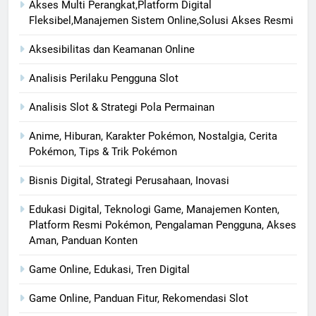
Akses Multi Perangkat,Platform Digital
Fleksibel,Manajemen Sistem Online,Solusi Akses Resmi
Aksesibilitas dan Keamanan Online
Analisis Perilaku Pengguna Slot
Analisis Slot & Strategi Pola Permainan
Anime, Hiburan, Karakter Pokémon, Nostalgia, Cerita
Pokémon, Tips & Trik Pokémon
Bisnis Digital, Strategi Perusahaan, Inovasi
Edukasi Digital, Teknologi Game, Manajemen Konten,
Platform Resmi Pokémon, Pengalaman Pengguna, Akses
Aman, Panduan Konten
Game Online, Edukasi, Tren Digital
Game Online, Panduan Fitur, Rekomendasi Slot