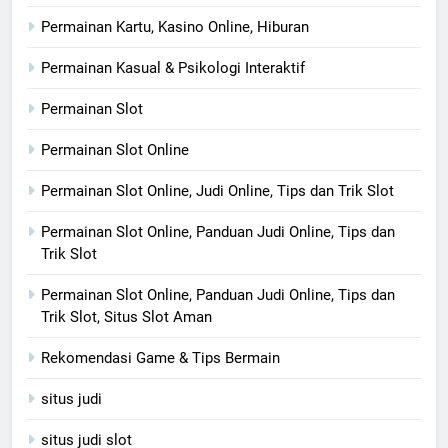
Permainan Kartu, Kasino Online, Hiburan
Permainan Kasual & Psikologi Interaktif
Permainan Slot
Permainan Slot Online
Permainan Slot Online, Judi Online, Tips dan Trik Slot
Permainan Slot Online, Panduan Judi Online, Tips dan
Trik Slot
Permainan Slot Online, Panduan Judi Online, Tips dan
Trik Slot, Situs Slot Aman
Rekomendasi Game & Tips Bermain
situs judi
situs judi slot