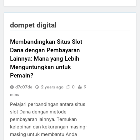
dompet digital
Membandingkan Situs Slot
Dana dengan Pembayaran
Lainnya: Mana yang Lebih
Menguntungkan untuk
Pemain?
d7c07de
2 years ago
0
9
mins
Pelajari perbandingan antara situs
slot Dana dengan metode
pembayaran lainnya. Temukan
kelebihan dan kekurangan masing-
masing untuk membantu Anda