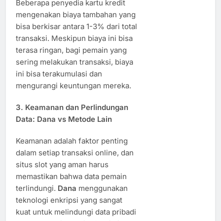
Beberapa penyedia kartu kredit
mengenakan biaya tambahan yang
bisa berkisar antara 1-3% dari total
transaksi. Meskipun biaya ini bisa
terasa ringan, bagi pemain yang
sering melakukan transaksi, biaya
ini bisa terakumulasi dan
mengurangi keuntungan mereka.
3.
Keamanan dan Perlindungan
Data: Dana vs Metode Lain
Keamanan adalah faktor penting
dalam setiap transaksi online, dan
situs slot yang aman harus
memastikan bahwa data pemain
terlindungi.
Dana
menggunakan
teknologi enkripsi yang sangat
kuat untuk melindungi data pribadi