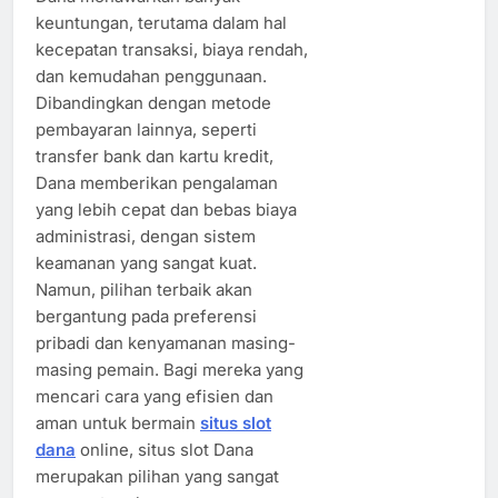
keuntungan, terutama dalam hal
kecepatan transaksi, biaya rendah,
dan kemudahan penggunaan.
Dibandingkan dengan metode
pembayaran lainnya, seperti
transfer bank dan kartu kredit,
Dana memberikan pengalaman
yang lebih cepat dan bebas biaya
administrasi, dengan sistem
keamanan yang sangat kuat.
Namun, pilihan terbaik akan
bergantung pada preferensi
pribadi dan kenyamanan masing-
masing pemain. Bagi mereka yang
mencari cara yang efisien dan
aman untuk bermain
situs slot
dana
online, situs slot Dana
merupakan pilihan yang sangat