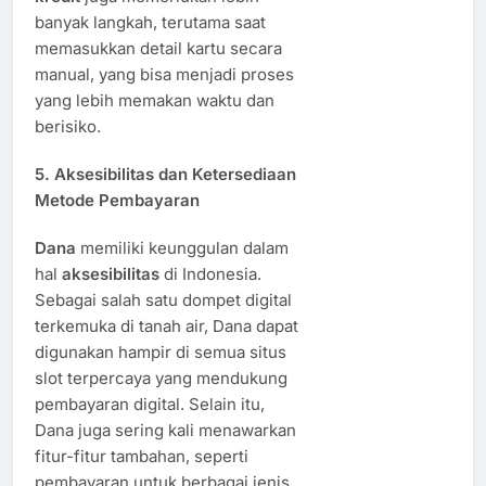
banyak langkah, terutama saat
memasukkan detail kartu secara
manual, yang bisa menjadi proses
yang lebih memakan waktu dan
berisiko.
5.
Aksesibilitas dan Ketersediaan
Metode Pembayaran
Dana
memiliki keunggulan dalam
hal
aksesibilitas
di Indonesia.
Sebagai salah satu dompet digital
terkemuka di tanah air, Dana dapat
digunakan hampir di semua situs
slot terpercaya yang mendukung
pembayaran digital. Selain itu,
Dana juga sering kali menawarkan
fitur-fitur tambahan, seperti
pembayaran untuk berbagai jenis