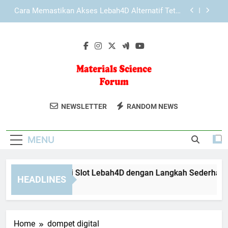
Skip
Slot Lebah4D Stabil dengan Tampilan yang Mudah
to
Digunakan
content
LAE138 Login dan Tips Memilih Jalur Akses yang
Tepat
Panduan Memulai Slot Lebah4D dengan Langkah
Sederhana
Cara Memastikan Akses Lebah4D Alternatif Tetap
Aman
Materials
Materials Science Forum Menyediakan
Slot Lebah4D Stabil dengan Tampilan yang Mudah
NEWSLETTER
RANDOM NEWS
Digunakan
Science Forum
Platform Untuk Berbagi Penelitian Dan
LAE138 Login dan Tips Memilih Jalur Akses yang
Penemuan Terbaru Dalam Ilmu Material.
Tepat
MENU
nduan Memulai Slot Lebah4D dengan Langkah Sederhana
HEADLINES
Months Ago
Home
dompet digital