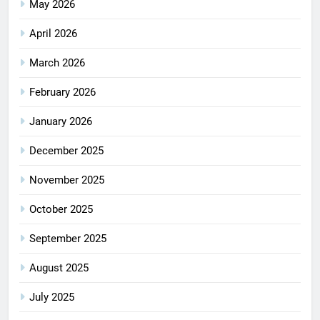
May 2026
April 2026
March 2026
February 2026
January 2026
December 2025
November 2025
October 2025
September 2025
August 2025
July 2025