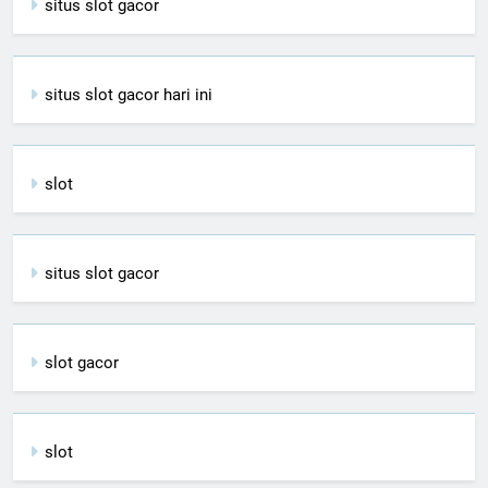
situs slot gacor
situs slot gacor hari ini
slot
situs slot gacor
slot gacor
slot