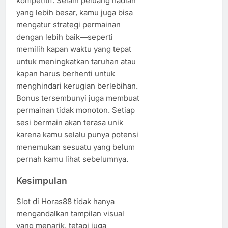
kompetitif. Selain peluang hadiah
yang lebih besar, kamu juga bisa
mengatur strategi permainan
dengan lebih baik—seperti
memilih kapan waktu yang tepat
untuk meningkatkan taruhan atau
kapan harus berhenti untuk
menghindari kerugian berlebihan.
Bonus tersembunyi juga membuat
permainan tidak monoton. Setiap
sesi bermain akan terasa unik
karena kamu selalu punya potensi
menemukan sesuatu yang belum
pernah kamu lihat sebelumnya.
Kesimpulan
Slot di Horas88 tidak hanya
mengandalkan tampilan visual
yang menarik, tetapi juga