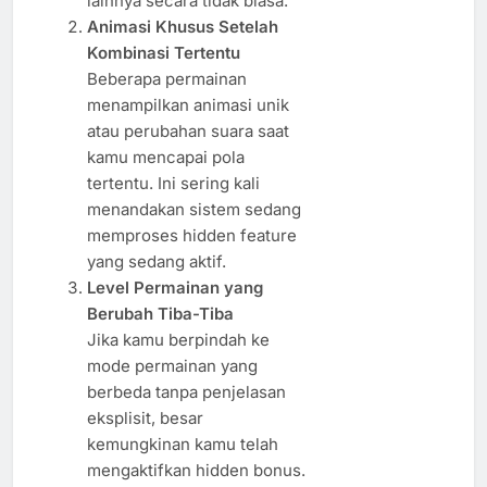
lainnya secara tidak biasa.
Animasi Khusus Setelah
Kombinasi Tertentu
Beberapa permainan
menampilkan animasi unik
atau perubahan suara saat
kamu mencapai pola
tertentu. Ini sering kali
menandakan sistem sedang
memproses hidden feature
yang sedang aktif.
Level Permainan yang
Berubah Tiba-Tiba
Jika kamu berpindah ke
mode permainan yang
berbeda tanpa penjelasan
eksplisit, besar
kemungkinan kamu telah
mengaktifkan hidden bonus.