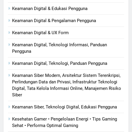
Keamanan Digital & Edukasi Pengguna
Keamanan Digital & Pengalaman Pengguna
Keamanan Digital & UX Form
Keamanan Digital, Teknologi Informasi, Panduan
Pengguna
Keamanan Digital, Teknologi, Panduan Pengguna
Keamanan Siber Modern, Arsitektur Sistem Terenkripsi,
Perlindungan Data dan Privasi, Infrastruktur Teknologi
Digital, Tata Kelola Informasi Online, Manajemen Risiko
Siber
Keamanan Siber, Teknologi Digital, Edukasi Pengguna
Kesehatan Gamer • Pengelolaan Energi • Tips Gaming
Sehat • Performa Optimal Gaming