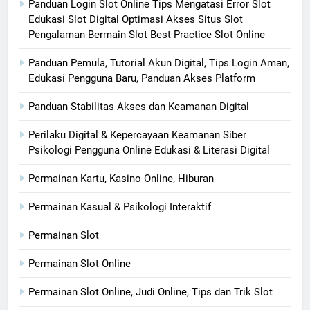
Panduan Login Slot Online Tips Mengatasi Error Slot
Edukasi Slot Digital Optimasi Akses Situs Slot
Pengalaman Bermain Slot Best Practice Slot Online
Panduan Pemula, Tutorial Akun Digital, Tips Login Aman,
Edukasi Pengguna Baru, Panduan Akses Platform
Panduan Stabilitas Akses dan Keamanan Digital
Perilaku Digital & Kepercayaan Keamanan Siber
Psikologi Pengguna Online Edukasi & Literasi Digital
Permainan Kartu, Kasino Online, Hiburan
Permainan Kasual & Psikologi Interaktif
Permainan Slot
Permainan Slot Online
Permainan Slot Online, Judi Online, Tips dan Trik Slot