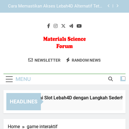
Skip
Slot Lebah4D Stabil dengan Tampilan yang Mudah
to
Digunakan
content
LAE138 Login dan Tips Memilih Jalur Akses yang
Tepat
Panduan Memulai Slot Lebah4D dengan Langkah
Sederhana
Cara Memastikan Akses Lebah4D Alternatif Tetap
Aman
Materials
Materials Science Forum Menyediakan
Slot Lebah4D Stabil dengan Tampilan yang Mudah
NEWSLETTER
RANDOM NEWS
Digunakan
Science Forum
Platform Untuk Berbagi Penelitian Dan
LAE138 Login dan Tips Memilih Jalur Akses yang
Penemuan Terbaru Dalam Ilmu Material.
Tepat
MENU
Panduan Memulai Slot Lebah4D dengan Langkah Sederhana
HEADLINES
 Months Ago
Home
game interaktif