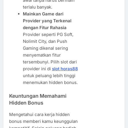
awal tanpa harus bermain
terlalu banyak.
Mainkan Game dari
Provider yang Terkenal
dengan Fitur Rahasia
Provider seperti PG Soft,
Nolimit City, dan Push
Gaming dikenal sering
menyematkan fitur
tersembunyi. Pilih slot dari
provider ini di
slot horas88
untuk peluang lebih tinggi
menemukan hidden bonus.
Keuntungan Memahami
Hidden Bonus
Mengetahui cara kerja hidden
bonus memberi kamu keunggulan