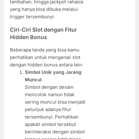
tambahan, hingga jackpot rahasia
yang hanya bisa dibuka melalui
trigger tersembunyi.
Ciri-Ciri Slot dengan Fitur
Hidden Bonus
Beberapa tanda yang bisa kamu
perhatikan untuk mengenali slot
dengan hidden bonus antara lain:
Simbol Unik yang Jarang
Muncul
Simbol dengan desain
mencolok namun tidak
sering muncul bisa menjadi
petunjuk adanya fitur
tersembunyi. Perhatikan
apakah simbol tersebut
berinteraksi dengan simbol