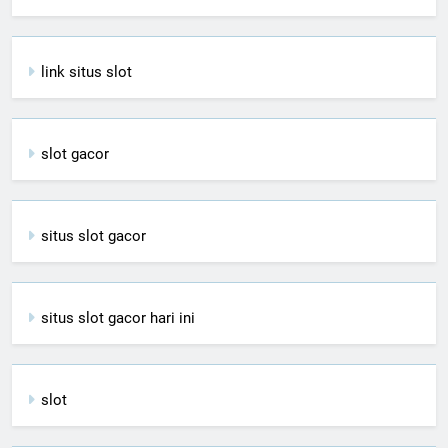
link situs slot
slot gacor
situs slot gacor
situs slot gacor hari ini
slot