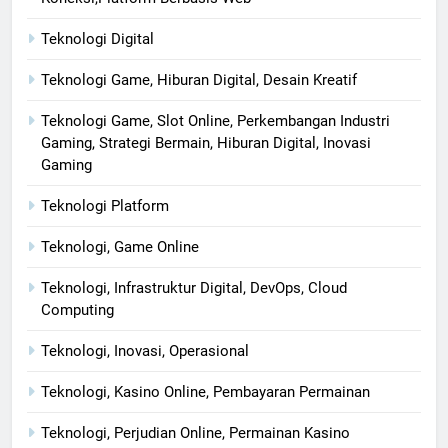
Teknologi Digital
Teknologi Game, Hiburan Digital, Desain Kreatif
Teknologi Game, Slot Online, Perkembangan Industri
Gaming, Strategi Bermain, Hiburan Digital, Inovasi
Gaming
Teknologi Platform
Teknologi, Game Online
Teknologi, Infrastruktur Digital, DevOps, Cloud
Computing
Teknologi, Inovasi, Operasional
Teknologi, Kasino Online, Pembayaran Permainan
Teknologi, Perjudian Online, Permainan Kasino