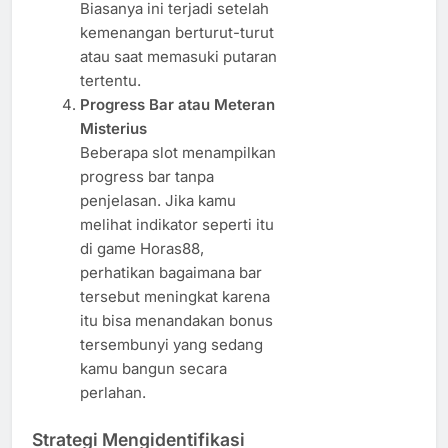
Biasanya ini terjadi setelah
kemenangan berturut-turut
atau saat memasuki putaran
tertentu.
Progress Bar atau Meteran
Misterius
Beberapa slot menampilkan
progress bar tanpa
penjelasan. Jika kamu
melihat indikator seperti itu
di game Horas88,
perhatikan bagaimana bar
tersebut meningkat karena
itu bisa menandakan bonus
tersembunyi yang sedang
kamu bangun secara
perlahan.
Strategi Mengidentifikasi