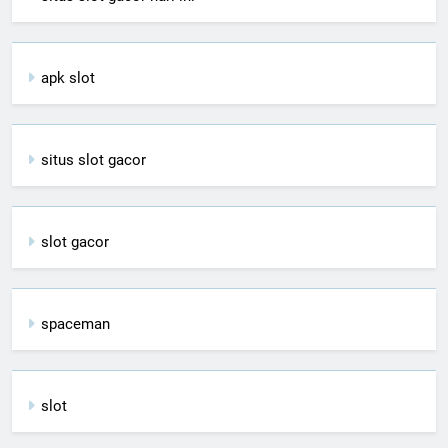
apk slot
situs slot gacor
slot gacor
spaceman
slot