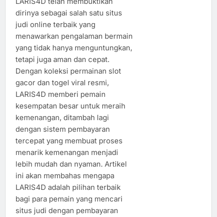
LARIS4D telah membuktikan
dirinya sebagai salah satu situs
judi online terbaik yang
menawarkan pengalaman bermain
yang tidak hanya menguntungkan,
tetapi juga aman dan cepat.
Dengan koleksi permainan slot
gacor dan togel viral resmi,
LARIS4D memberi pemain
kesempatan besar untuk meraih
kemenangan, ditambah lagi
dengan sistem pembayaran
tercepat yang membuat proses
menarik kemenangan menjadi
lebih mudah dan nyaman. Artikel
ini akan membahas mengapa
LARIS4D adalah pilihan terbaik
bagi para pemain yang mencari
situs judi dengan pembayaran