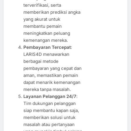
terverifikasi, serta
memberikan prediksi angka
yang akurat untuk
membantu pemain
meningkatkan peluang
kemenangan mereka.
Pembayaran Tercepat
:
LARIS4D menawarkan
berbagai metode
pembayaran yang cepat dan
aman, memastikan pemain
dapat menarik kemenangan
mereka tanpa masalah.
Layanan Pelanggan 24/7
:
Tim dukungan pelanggan
siap membantu kapan saja,
memberikan solusi untuk
masalah atau pertanyaan