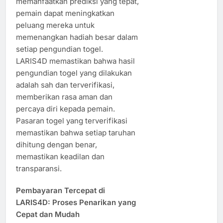
memanfaatkan prediksi yang tepat,
pemain dapat meningkatkan
peluang mereka untuk
memenangkan hadiah besar dalam
setiap pengundian togel.
LARIS4D memastikan bahwa hasil
pengundian togel yang dilakukan
adalah sah dan terverifikasi,
memberikan rasa aman dan
percaya diri kepada pemain.
Pasaran togel yang terverifikasi
memastikan bahwa setiap taruhan
dihitung dengan benar,
memastikan keadilan dan
transparansi.
Pembayaran Tercepat di
LARIS4D: Proses Penarikan yang
Cepat dan Mudah