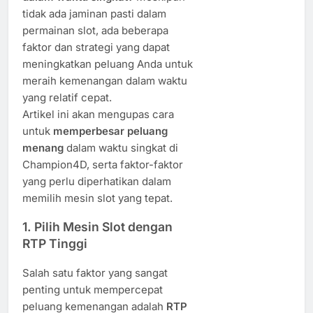
tidak ada jaminan pasti dalam
permainan slot, ada beberapa
faktor dan strategi yang dapat
meningkatkan peluang Anda untuk
meraih kemenangan dalam waktu
yang relatif cepat.
Artikel ini akan mengupas cara
untuk
memperbesar peluang
menang
dalam waktu singkat di
Champion4D, serta faktor-faktor
yang perlu diperhatikan dalam
memilih mesin slot yang tepat.
1.
Pilih Mesin Slot dengan
RTP Tinggi
Salah satu faktor yang sangat
penting untuk mempercepat
peluang kemenangan adalah
RTP