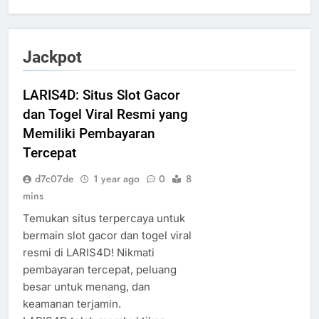
Jackpot
LARIS4D: Situs Slot Gacor
dan Togel Viral Resmi yang
Memiliki Pembayaran
Tercepat
d7c07de
1 year ago
0
8
mins
Temukan situs terpercaya untuk
bermain slot gacor dan togel viral
resmi di LARIS4D! Nikmati
pembayaran tercepat, peluang
besar untuk menang, dan
keamanan terjamin.