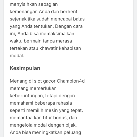
menyisihkan sebagian
kemenangan Anda dan berhenti
sejenak jika sudah mencapai batas
yang Anda tentukan. Dengan cara
ini, Anda bisa memaksimalkan
waktu bermain tanpa merasa
tertekan atau khawatir kehabisan
modal.
Kesimpulan
Menang di slot gacor Champion4d
memang memerlukan
keberuntungan, tetapi dengan
memahami beberapa rahasia
seperti memilih mesin yang tepat,
memanfaatkan fitur bonus, dan
mengelola modal dengan bijak,
Anda bisa meningkatkan peluang