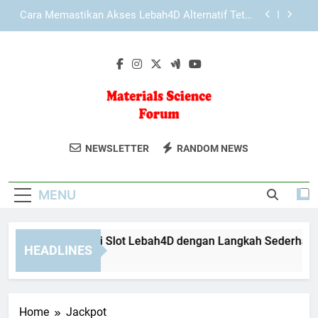
Skip
Slot Lebah4D Stabil dengan Tampilan yang Mudah
to
Digunakan
content
LAE138 Login dan Tips Memilih Jalur Akses yang
Tepat
Panduan Memulai Slot Lebah4D dengan Langkah
Sederhana
Cara Memastikan Akses Lebah4D Alternatif Tetap
Aman
Materials
Materials Science Forum Menyediakan
Slot Lebah4D Stabil dengan Tampilan yang Mudah
NEWSLETTER
RANDOM NEWS
Digunakan
Science Forum
Platform Untuk Berbagi Penelitian Dan
LAE138 Login dan Tips Memilih Jalur Akses yang
Penemuan Terbaru Dalam Ilmu Material.
Tepat
MENU
anduan Memulai Slot Lebah4D dengan Langkah Sederhana
HEADLINES
Months Ago
Home
Jackpot