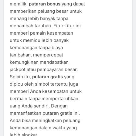
memiliki
putaran bonus
yang dapat
memberikan peluang besar untuk
menang lebih banyak tanpa
menambah taruhan. Fitur-fitur ini
memberi pemain kesempatan
untuk memicu lebih banyak
kemenangan tanpa biaya
tambahan, mempercepat
kemungkinan mendapatkan
jackpot atau pembayaran besar.
Selain itu,
putaran gratis
yang
dipicu oleh simbol tertentu juga
memberi Anda kesempatan untuk
bermain tanpa mempertaruhkan
uang Anda sendiri. Dengan
memanfaatkan putaran gratis ini,
Anda bisa meningkatkan peluang
kemenangan dalam waktu yang
lebih singkat.