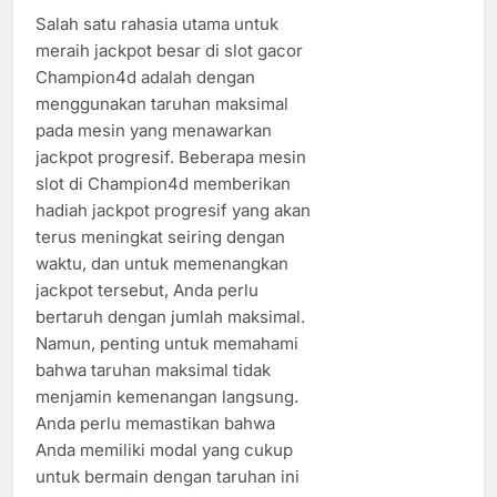
Salah satu rahasia utama untuk
meraih jackpot besar di slot gacor
Champion4d adalah dengan
menggunakan taruhan maksimal
pada mesin yang menawarkan
jackpot progresif. Beberapa mesin
slot di Champion4d memberikan
hadiah jackpot progresif yang akan
terus meningkat seiring dengan
waktu, dan untuk memenangkan
jackpot tersebut, Anda perlu
bertaruh dengan jumlah maksimal.
Namun, penting untuk memahami
bahwa taruhan maksimal tidak
menjamin kemenangan langsung.
Anda perlu memastikan bahwa
Anda memiliki modal yang cukup
untuk bermain dengan taruhan ini