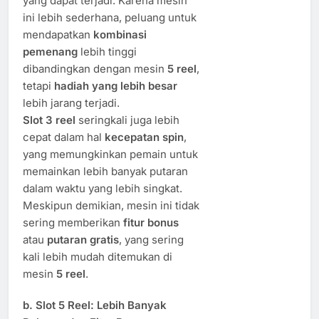
yang dapat terjadi. Karena mesin
ini lebih sederhana, peluang untuk
mendapatkan
kombinasi
pemenang
lebih tinggi
dibandingkan dengan mesin
5 reel
,
tetapi
hadiah yang lebih besar
lebih jarang terjadi.
Slot 3 reel
seringkali juga lebih
cepat dalam hal
kecepatan spin
,
yang memungkinkan pemain untuk
memainkan lebih banyak putaran
dalam waktu yang lebih singkat.
Meskipun demikian, mesin ini tidak
sering memberikan
fitur bonus
atau
putaran gratis
, yang sering
kali lebih mudah ditemukan di
mesin
5 reel
.
b.
Slot 5 Reel: Lebih Banyak