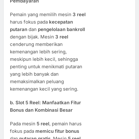
Pembayaran
Pemain yang memilih mesin
3 reel
harus fokus pada
kecepatan
putaran
dan
pengelolaan bankroll
dengan bijak. Mesin
3 reel
cenderung memberikan
kemenangan lebih sering,
meskipun lebih kecil, sehingga
penting untuk menikmati putaran
yang lebih banyak dan
memaksimalkan peluang
kemenangan kecil yang sering.
b.
Slot 5 Reel: Manfaatkan Fitur
Bonus dan Kombinasi Besar
Pada mesin
5 reel
, pemain harus
fokus pada
memicu fitur bonus
dan
putaran gratis
. Mesin
5 reel