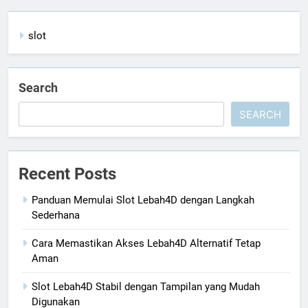
slot
Search
SEARCH
Recent Posts
Panduan Memulai Slot Lebah4D dengan Langkah
Sederhana
Cara Memastikan Akses Lebah4D Alternatif Tetap
Aman
Slot Lebah4D Stabil dengan Tampilan yang Mudah
Digunakan