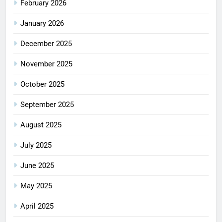
February 2026
January 2026
December 2025
November 2025
October 2025
September 2025
August 2025
July 2025
June 2025
May 2025
April 2025