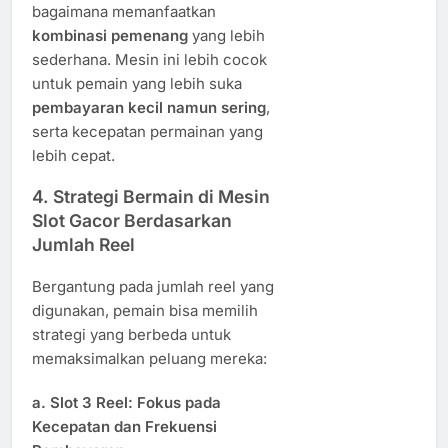
bagaimana memanfaatkan
kombinasi pemenang
yang lebih
sederhana. Mesin ini lebih cocok
untuk pemain yang lebih suka
pembayaran kecil namun sering
,
serta kecepatan permainan yang
lebih cepat.
4. Strategi Bermain di Mesin
Slot Gacor Berdasarkan
Jumlah Reel
Bergantung pada jumlah reel yang
digunakan, pemain bisa memilih
strategi yang berbeda untuk
memaksimalkan peluang mereka:
a.
Slot 3 Reel: Fokus pada
Kecepatan dan Frekuensi