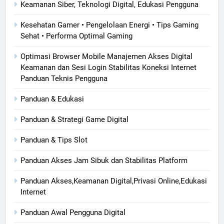
Keamanan Siber, Teknologi Digital, Edukasi Pengguna
Kesehatan Gamer • Pengelolaan Energi • Tips Gaming
Sehat • Performa Optimal Gaming
Optimasi Browser Mobile Manajemen Akses Digital
Keamanan dan Sesi Login Stabilitas Koneksi Internet
Panduan Teknis Pengguna
Panduan & Edukasi
Panduan & Strategi Game Digital
Panduan & Tips Slot
Panduan Akses Jam Sibuk dan Stabilitas Platform
Panduan Akses,Keamanan Digital,Privasi Online,Edukasi
Internet
Panduan Awal Pengguna Digital