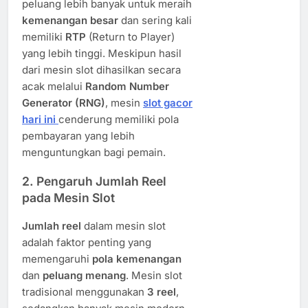
peluang lebih banyak untuk meraih
kemenangan besar
dan sering kali
memiliki
RTP
(Return to Player)
yang lebih tinggi. Meskipun hasil
dari mesin slot dihasilkan secara
acak melalui
Random Number
Generator (RNG)
, mesin
slot gacor
hari ini
cenderung memiliki pola
pembayaran yang lebih
menguntungkan bagi pemain.
2. Pengaruh Jumlah Reel
pada Mesin Slot
Jumlah reel
dalam mesin slot
adalah faktor penting yang
memengaruhi
pola kemenangan
dan
peluang menang
. Mesin slot
tradisional menggunakan
3 reel
,