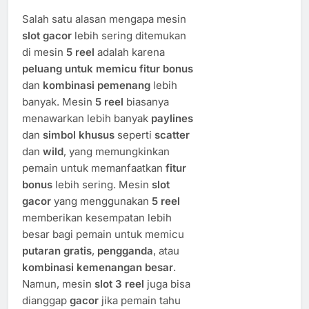
Salah satu alasan mengapa mesin
slot gacor
lebih sering ditemukan
di mesin
5 reel
adalah karena
peluang untuk memicu fitur bonus
dan
kombinasi pemenang
lebih
banyak. Mesin
5 reel
biasanya
menawarkan lebih banyak
paylines
dan
simbol khusus
seperti
scatter
dan
wild
, yang memungkinkan
pemain untuk memanfaatkan
fitur
bonus
lebih sering. Mesin
slot
gacor
yang menggunakan
5 reel
memberikan kesempatan lebih
besar bagi pemain untuk memicu
putaran gratis
,
pengganda
, atau
kombinasi kemenangan besar
.
Namun, mesin
slot 3 reel
juga bisa
dianggap
gacor
jika pemain tahu