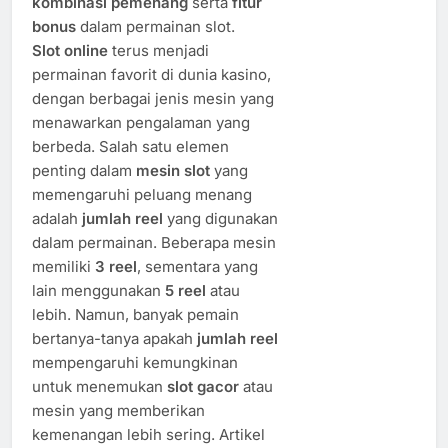
kombinasi pemenang
serta
fitur
bonus
dalam permainan slot.
Slot online
terus menjadi
permainan favorit di dunia kasino,
dengan berbagai jenis mesin yang
menawarkan pengalaman yang
berbeda. Salah satu elemen
penting dalam
mesin slot
yang
memengaruhi peluang menang
adalah
jumlah reel
yang digunakan
dalam permainan. Beberapa mesin
memiliki
3 reel
, sementara yang
lain menggunakan
5 reel
atau
lebih. Namun, banyak pemain
bertanya-tanya apakah
jumlah reel
mempengaruhi kemungkinan
untuk menemukan
slot gacor
atau
mesin yang memberikan
kemenangan lebih sering. Artikel