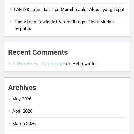
LAE138 Login dan Tips Memilih Jalur Akses yang Tepat
Tips Akses Edwinslot Alternatif agar Tidak Mudah
Terputus
Recent Comments
A WordPress Commenter
on
Hello world!
Archives
May 2026
April 2026
March 2026