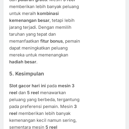
memberikan lebih banyak peluang
untuk meraih
kombinasi
kemenangan besar
, tetapi lebih
jarang terjadi. Dengan memilih
taruhan yang tepat dan
memanfaatkan
fitur bonus
, pemain
dapat meningkatkan peluang
mereka untuk memenangkan
hadiah besar
.
5. Kesimpulan
Slot gacor hari ini
pada
mesin 3
reel
dan
5 reel
menawarkan
peluang yang berbeda, tergantung
pada preferensi pemain. Mesin
3
reel
memberikan lebih banyak
kemenangan kecil namun sering,
sementara mesin
5 reel