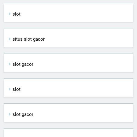
slot
situs slot gacor
slot gacor
slot
slot gacor