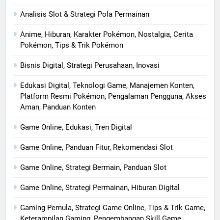
Analisis Slot & Strategi Pola Permainan
Anime, Hiburan, Karakter Pokémon, Nostalgia, Cerita
Pokémon, Tips & Trik Pokémon
Bisnis Digital, Strategi Perusahaan, Inovasi
Edukasi Digital, Teknologi Game, Manajemen Konten,
Platform Resmi Pokémon, Pengalaman Pengguna, Akses
Aman, Panduan Konten
Game Online, Edukasi, Tren Digital
Game Online, Panduan Fitur, Rekomendasi Slot
Game Online, Strategi Bermain, Panduan Slot
Game Online, Strategi Permainan, Hiburan Digital
Gaming Pemula, Strategi Game Online, Tips & Trik Game,
Keterampilan Gaming, Pengembangan Skill Game