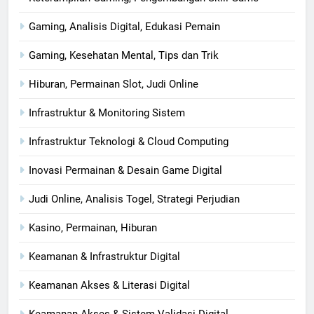
Gaming, Analisis Digital, Edukasi Pemain
Gaming, Kesehatan Mental, Tips dan Trik
Hiburan, Permainan Slot, Judi Online
Infrastruktur & Monitoring Sistem
Infrastruktur Teknologi & Cloud Computing
Inovasi Permainan & Desain Game Digital
Judi Online, Analisis Togel, Strategi Perjudian
Kasino, Permainan, Hiburan
Keamanan & Infrastruktur Digital
Keamanan Akses & Literasi Digital
Keamanan Akses & Sistem Validasi Digital