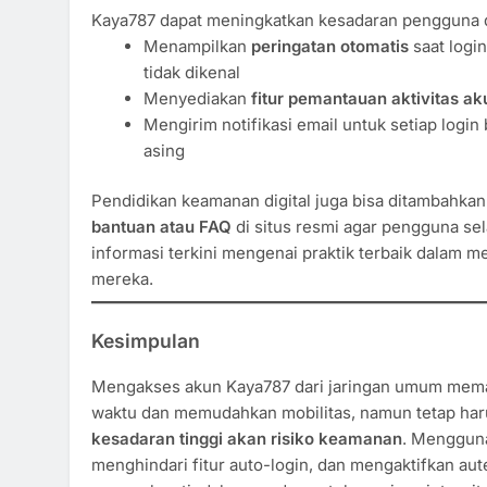
Kaya787 dapat meningkatkan kesadaran pengguna 
Menampilkan
peringatan otomatis
saat login
tidak dikenal
Menyediakan
fitur pemantauan aktivitas ak
Mengirim notifikasi email untuk setiap login
asing
Pendidikan keamanan digital juga bisa ditambahkan
bantuan atau FAQ
di situs resmi agar pengguna se
informasi terkini mengenai praktik terbaik dalam m
mereka.
Kesimpulan
Mengakses akun Kaya787 dari jaringan umum mem
waktu dan memudahkan mobilitas, namun tetap har
kesadaran tinggi akan risiko keamanan
. Menggun
menghindari fitur auto-login, dan mengaktifkan aut