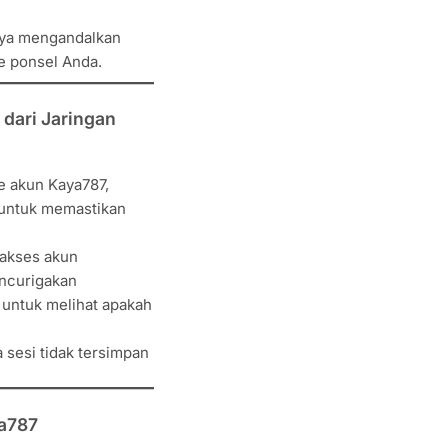
hanya mengandalkan
ke ponsel Anda.
 dari Jaringan
e akun Kaya787,
 untuk memastikan
akses akun
encurigakan
untuk melihat apakah
 sesi tidak tersimpan
a787