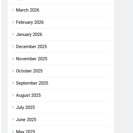
March 2026
February 2026
January 2026
December 2025
November 2025
October 2025
September 2025
August 2025
July 2025
June 2025
May 2025