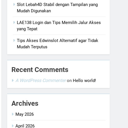
Slot Lebah4D Stabil dengan Tampilan yang
Mudah Digunakan
LAE138 Login dan Tips Memilih Jalur Akses
yang Tepat
Tips Akses Edwinslot Alternatif agar Tidak
Mudah Terputus
Recent Comments
A WordPress Commenter
on
Hello world!
Archives
May 2026
April 2026