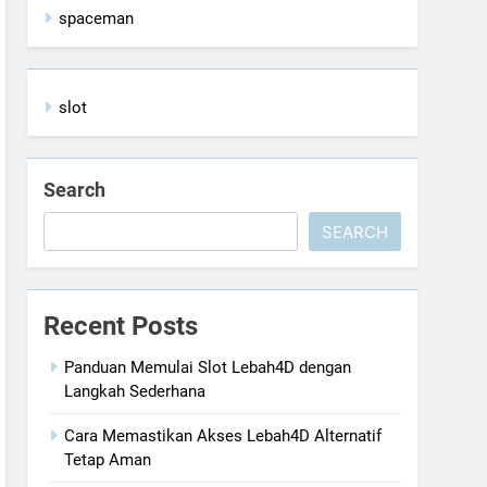
spaceman
slot
Search
SEARCH
Recent Posts
Panduan Memulai Slot Lebah4D dengan
Langkah Sederhana
Cara Memastikan Akses Lebah4D Alternatif
Tetap Aman