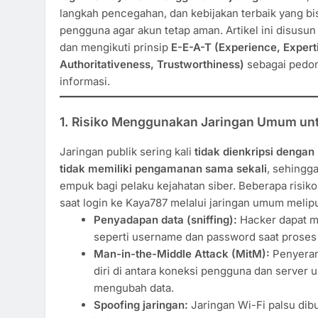
langkah pencegahan, dan kebijakan terbaik yang bi
pengguna agar akun tetap aman. Artikel ini disusu
dan mengikuti prinsip
E-E-A-T (Experience, Expert
Authoritativeness, Trustworthiness)
sebagai pedom
informasi.
1. Risiko Menggunakan Jaringan Umum un
Jaringan publik sering kali
tidak dienkripsi dengan
tidak memiliki pengamanan sama sekali
, sehingg
empuk bagi pelaku kejahatan siber. Beberapa risi
saat login ke Kaya787 melalui jaringan umum melipu
Penyadapan data (sniffing):
Hacker dapat m
seperti username dan password saat proses 
Man-in-the-Middle Attack (MitM):
Penyeran
diri di antara koneksi pengguna dan server 
mengubah data.
Spoofing jaringan:
Jaringan Wi-Fi palsu dib