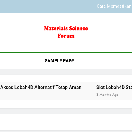
Cara Memastikan 
Slot Lebah4D Stabil 
LAE138 Login dan
erials Science Forum
Panduan Memulai Sl
 Science Forum Menyediakan Platform Untuk Berbagi Penelitian
Cara Memastikan 
SAMPLE PAGE
Slot Lebah4D Stabil 
LAE138 Login dan
4D Alternatif Tetap Aman
Slot Lebah4D Stabil dengan
3 Months Ago