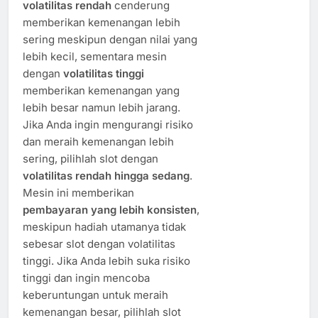
volatilitas rendah
cenderung
memberikan kemenangan lebih
sering meskipun dengan nilai yang
lebih kecil, sementara mesin
dengan
volatilitas tinggi
memberikan kemenangan yang
lebih besar namun lebih jarang.
Jika Anda ingin mengurangi risiko
dan meraih kemenangan lebih
sering, pilihlah slot dengan
volatilitas rendah hingga sedang
.
Mesin ini memberikan
pembayaran yang lebih konsisten
,
meskipun hadiah utamanya tidak
sebesar slot dengan volatilitas
tinggi. Jika Anda lebih suka risiko
tinggi dan ingin mencoba
keberuntungan untuk meraih
kemenangan besar, pilihlah slot