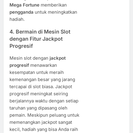
Mega Fortune
memberikan
pengganda
untuk meningkatkan
hadiah.
4.
Bermain di Mesin Slot
dengan Fitur Jackpot
Progresif
Mesin slot dengan
jackpot
progresif
menawarkan
kesempatan untuk meraih
kemenangan besar yang jarang
tercapai di slot biasa. Jackpot
progresif meningkat seiring
berjalannya waktu dengan setiap
taruhan yang dipasang oleh
pemain. Meskipun peluang untuk
memenangkan jackpot sangat
kecil, hadiah yang bisa Anda raih