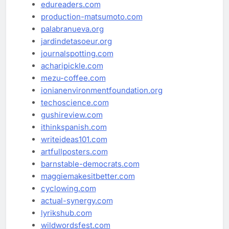
edureaders.com
production-matsumoto.com
palabranueva.org
jardindetasoeur.org
journalspotting.com
acharipickle.com
mezu-coffee.com
ionianenvironmentfoundation.org
techoscience.com
gushireview.com
ithinkspanish.com
writeideas101.com
artfullposters.com
barnstable-democrats.com
maggiemakesitbetter.com
cyclowing.com
actual-synergy.com
lyrikshub.com
wildwordsfest.com