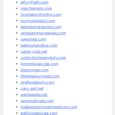
ajfuryfight.com
marchempls.com
toyotabornforthis.com
nurmuizaspils.com
latestserialgossip.com
venesemmorganlaw.com
juegoskb.com
babloonstudios.com
camp-club.net
collectionheavyduty.com
lynnmikolajczak.com
bidouyoga.com
lifetreeayurveda.com
graftoutdoors.com
cars-sell.net
wartapedia.net
yarmouktvsat.com
hidalgoelectrodomesticos.com
edificiodelicias.com