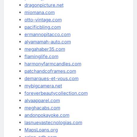
dragonpicture.net
miomana.com
otto-vintage.com
pacificbling.com
ermannopitacco.com
alyamamah-auto.com
megahaber35.com
flaminglife.com
harmonyfarmcandles.com
patchandcoframes.com
demarques-et-vous.com
mybigcamera.net
foreverbeautycollection.com
alvaapparel.com
meghacabs.com
andonpokayoke.com
lasnuevastecnologias.com
MapsLoans.org