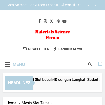
Skip
Slot Lebah4D Stabil dengan Tampilan yang Mudah
to
Digunakan
content
LAE138 Login dan Tips Memilih Jalur Akses yang
Tepat
Panduan Memulai Slot Lebah4D dengan Langkah
Sederhana
Cara Memastikan Akses Lebah4D Alternatif Tetap
Aman
Materials
Materials Science Forum Menyediakan
Slot Lebah4D Stabil dengan Tampilan yang Mudah
NEWSLETTER
RANDOM NEWS
Digunakan
Science Forum
Platform Untuk Berbagi Penelitian Dan
LAE138 Login dan Tips Memilih Jalur Akses yang
Penemuan Terbaru Dalam Ilmu Material.
Tepat
MENU
nduan Memulai Slot Lebah4D dengan Langkah Sederhana
HEADLINES
Months Ago
Home
Mesin Slot Terbaik