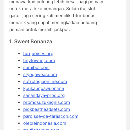
menawarkan peluang lebih besar bagi pemain
untuk meraih kemenangan. Selain itu, slot
gacor juga sering kali memiliki fitur bonus
menarik yang dapat meningkatkan peluang
pemain untuk meraih jackpot.
1.
Sweet Bonanza
turquoises.org
tinytownnj.com
sumibol.com
styogawear.com
sofrologiaonline.com
kpukabngawi.online
sanandaya-prod.org
promosuzukiignis.com
pickbestheadsets.com
paroisse-de-tarascon.com
oleoleindonesia.com