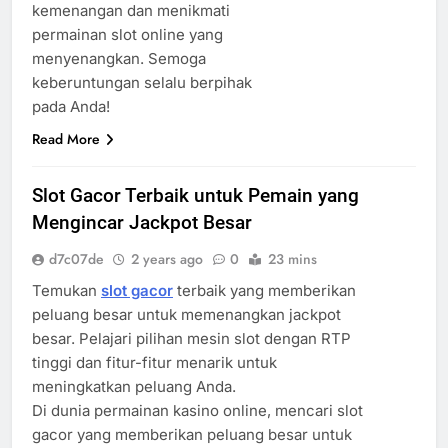
kemenangan dan menikmati
permainan slot online yang
menyenangkan. Semoga
keberuntungan selalu berpihak
pada Anda!
Read More
Slot Gacor Terbaik untuk Pemain yang
Mengincar Jackpot Besar
d7c07de
2 years ago
0
23 mins
Temukan
slot gacor
terbaik yang memberikan
peluang besar untuk memenangkan jackpot
besar. Pelajari pilihan mesin slot dengan RTP
tinggi dan fitur-fitur menarik untuk
meningkatkan peluang Anda.
Di dunia permainan kasino online, mencari slot
gacor yang memberikan peluang besar untuk