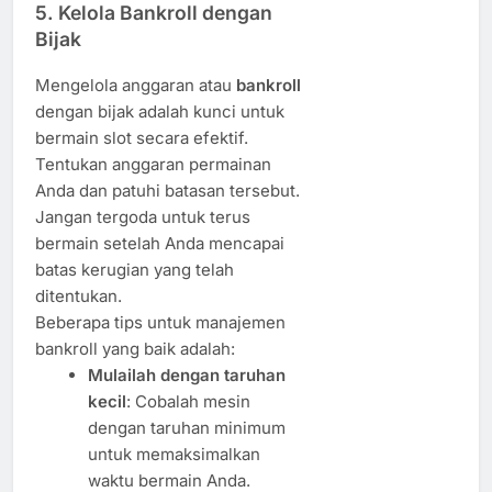
5.
Kelola Bankroll dengan
Bijak
Mengelola anggaran atau
bankroll
dengan bijak adalah kunci untuk
bermain slot secara efektif.
Tentukan anggaran permainan
Anda dan patuhi batasan tersebut.
Jangan tergoda untuk terus
bermain setelah Anda mencapai
batas kerugian yang telah
ditentukan.
Beberapa tips untuk manajemen
bankroll yang baik adalah:
Mulailah dengan taruhan
kecil
: Cobalah mesin
dengan taruhan minimum
untuk memaksimalkan
waktu bermain Anda.