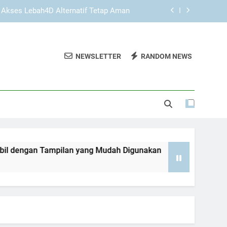
Akses Lebah4D Alternatif Tetap Aman
dengan Tampilan yang Mudah Digunakan
 Tips Memilih Jalur Akses yang Tepat
NEWSLETTER
RANDOM NEWS
ot Lebah4D dengan Langkah Sederhana
 Dan Penemuan Terbaru Dalam Ilmu Material.
Akses Lebah4D Alternatif Tetap Aman
dengan Tampilan yang Mudah Digunakan
 Tips Memilih Jalur Akses yang Tepat
 Tampilan yang Mudah Digunakan
LAE138 Login dan Tips
3 Months Ago