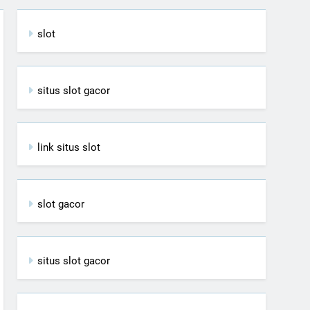
slot
situs slot gacor
link situs slot
slot gacor
situs slot gacor