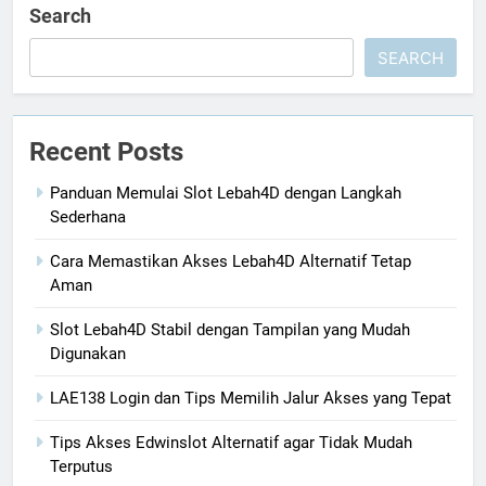
Search
SEARCH
Recent Posts
Panduan Memulai Slot Lebah4D dengan Langkah
Sederhana
Cara Memastikan Akses Lebah4D Alternatif Tetap
Aman
Slot Lebah4D Stabil dengan Tampilan yang Mudah
Digunakan
LAE138 Login dan Tips Memilih Jalur Akses yang Tepat
Tips Akses Edwinslot Alternatif agar Tidak Mudah
Terputus