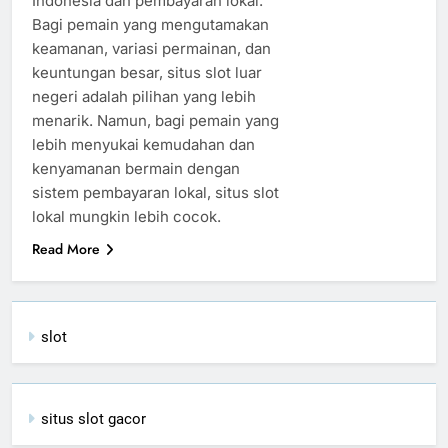
Indonesia dan pembayaran lokal.
Bagi pemain yang mengutamakan
keamanan, variasi permainan, dan
keuntungan besar, situs slot luar
negeri adalah pilihan yang lebih
menarik. Namun, bagi pemain yang
lebih menyukai kemudahan dan
kenyamanan bermain dengan
sistem pembayaran lokal, situs slot
lokal mungkin lebih cocok.
Read More
slot
situs slot gacor