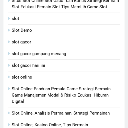
Situs Slot Online Slot Gacor dan Bonus Strategi Bermain
Slot Edukasi Pemain Slot Tips Memilih Game Slot
slot
Slot Demo
slot gacor
slot gacor gampang menang
slot gacor hari ini
slot online
Slot Online Panduan Pemula Game Strategi Bermain
Game Manajemen Modal & Risiko Edukasi Hiburan
Digital
Slot Online, Analisis Permainan, Strategi Permainan
Slot Online, Kasino Online, Tips Bermain