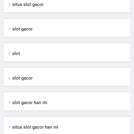
situs slot gacor
slot gacor
slot
slot gacor
slot gacor hari ini
situs slot gacor hari ini