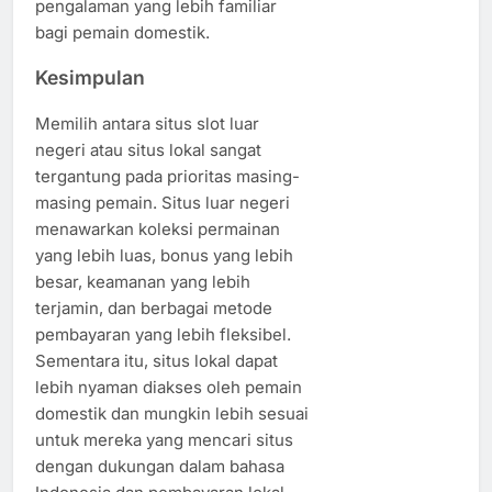
pengalaman yang lebih familiar
bagi pemain domestik.
Kesimpulan
Memilih antara situs slot luar
negeri atau situs lokal sangat
tergantung pada prioritas masing-
masing pemain. Situs luar negeri
menawarkan koleksi permainan
yang lebih luas, bonus yang lebih
besar, keamanan yang lebih
terjamin, dan berbagai metode
pembayaran yang lebih fleksibel.
Sementara itu, situs lokal dapat
lebih nyaman diakses oleh pemain
domestik dan mungkin lebih sesuai
untuk mereka yang mencari situs
dengan dukungan dalam bahasa