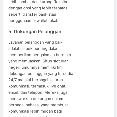
lebih lambat dan kurang fleksibel,
dengan opsi yang lebih terbatas
seperti transfer bank atau
penggunaan e-wallet lokal.
5.
Dukungan Pelanggan
Layanan pelanggan yang baik
adalah aspek penting dalam
memberikan pengalaman bermain
yang memuaskan. Situs slot luar
negeri umumnya memiliki tim
dukungan pelanggan yang tersedia
24/7 melalui berbagai saluran
komunikasi, termasuk live chat,
email, dan telepon. Mereka juga
menawarkan dukungan dalam
berbagai bahasa, yang membuat
komunikasi lebih mudah bagi