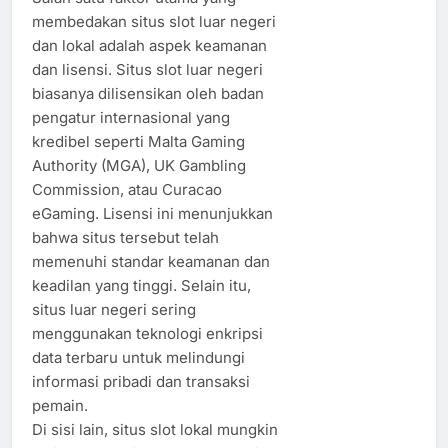
membedakan situs slot luar negeri
dan lokal adalah aspek keamanan
dan lisensi. Situs slot luar negeri
biasanya dilisensikan oleh badan
pengatur internasional yang
kredibel seperti Malta Gaming
Authority (MGA), UK Gambling
Commission, atau Curacao
eGaming. Lisensi ini menunjukkan
bahwa situs tersebut telah
memenuhi standar keamanan dan
keadilan yang tinggi. Selain itu,
situs luar negeri sering
menggunakan teknologi enkripsi
data terbaru untuk melindungi
informasi pribadi dan transaksi
pemain.
Di sisi lain, situs slot lokal mungkin