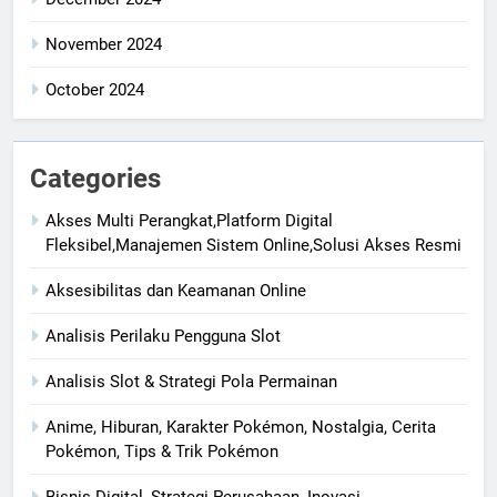
November 2024
October 2024
Categories
Akses Multi Perangkat,Platform Digital
Fleksibel,Manajemen Sistem Online,Solusi Akses Resmi
Aksesibilitas dan Keamanan Online
Analisis Perilaku Pengguna Slot
Analisis Slot & Strategi Pola Permainan
Anime, Hiburan, Karakter Pokémon, Nostalgia, Cerita
Pokémon, Tips & Trik Pokémon
Bisnis Digital, Strategi Perusahaan, Inovasi