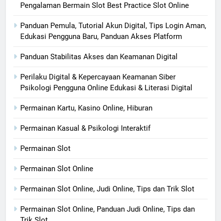
Pengalaman Bermain Slot Best Practice Slot Online
Panduan Pemula, Tutorial Akun Digital, Tips Login Aman,
Edukasi Pengguna Baru, Panduan Akses Platform
Panduan Stabilitas Akses dan Keamanan Digital
Perilaku Digital & Kepercayaan Keamanan Siber
Psikologi Pengguna Online Edukasi & Literasi Digital
Permainan Kartu, Kasino Online, Hiburan
Permainan Kasual & Psikologi Interaktif
Permainan Slot
Permainan Slot Online
Permainan Slot Online, Judi Online, Tips dan Trik Slot
Permainan Slot Online, Panduan Judi Online, Tips dan
Trik Slot