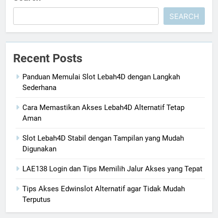
SEARCH
Recent Posts
Panduan Memulai Slot Lebah4D dengan Langkah
Sederhana
Cara Memastikan Akses Lebah4D Alternatif Tetap
Aman
Slot Lebah4D Stabil dengan Tampilan yang Mudah
Digunakan
LAE138 Login dan Tips Memilih Jalur Akses yang Tepat
Tips Akses Edwinslot Alternatif agar Tidak Mudah
Terputus