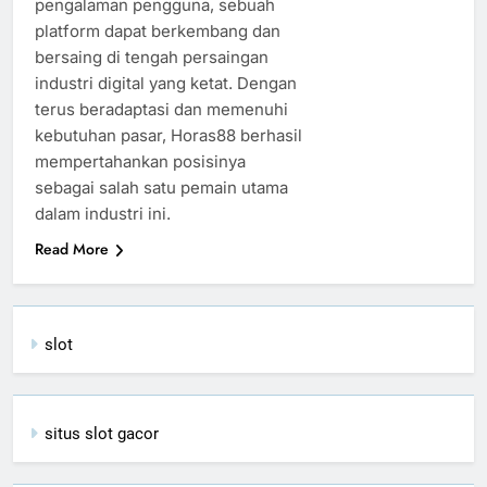
pengalaman pengguna, sebuah
platform dapat berkembang dan
bersaing di tengah persaingan
industri digital yang ketat. Dengan
terus beradaptasi dan memenuhi
kebutuhan pasar, Horas88 berhasil
mempertahankan posisinya
sebagai salah satu pemain utama
dalam industri ini.
Read More
slot
situs slot gacor