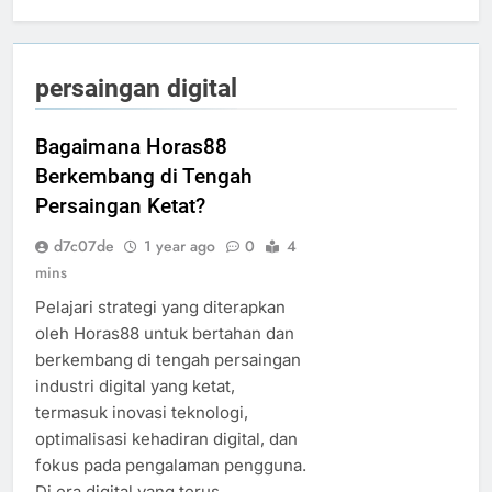
persaingan digital
Bagaimana Horas88
Berkembang di Tengah
Persaingan Ketat?
d7c07de
1 year ago
0
4
mins
Pelajari strategi yang diterapkan
oleh Horas88 untuk bertahan dan
berkembang di tengah persaingan
industri digital yang ketat,
termasuk inovasi teknologi,
optimalisasi kehadiran digital, dan
fokus pada pengalaman pengguna.
Di era digital yang terus