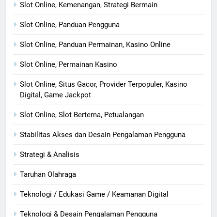
Slot Online, Kemenangan, Strategi Bermain
Slot Online, Panduan Pengguna
Slot Online, Panduan Permainan, Kasino Online
Slot Online, Permainan Kasino
Slot Online, Situs Gacor, Provider Terpopuler, Kasino
Digital, Game Jackpot
Slot Online, Slot Bertema, Petualangan
Stabilitas Akses dan Desain Pengalaman Pengguna
Strategi & Analisis
Taruhan Olahraga
Teknologi / Edukasi Game / Keamanan Digital
Teknologi & Desain Pengalaman Pengguna