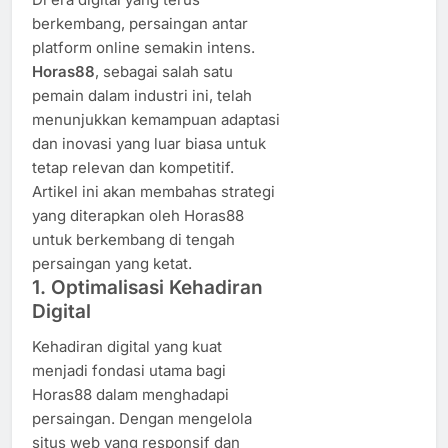
berkembang, persaingan antar
platform online semakin intens.
Horas88
, sebagai salah satu
pemain dalam industri ini, telah
menunjukkan kemampuan adaptasi
dan inovasi yang luar biasa untuk
tetap relevan dan kompetitif.
Artikel ini akan membahas strategi
yang diterapkan oleh Horas88
untuk berkembang di tengah
persaingan yang ketat.
1. Optimalisasi Kehadiran
Digital
Kehadiran digital yang kuat
menjadi fondasi utama bagi
Horas88 dalam menghadapi
persaingan. Dengan mengelola
situs web yang responsif dan