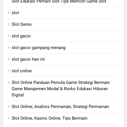
Slot Edukasi Pemain Slot Tips Memilih Game Slot
slot
Slot Demo
slot gacor
slot gacor gampang menang
slot gacor hari ini
slot online
Slot Online Panduan Pemula Game Strategi Bermain
Game Manajemen Modal & Risiko Edukasi Hiburan
Digital
Slot Online, Analisis Permainan, Strategi Permainan
Slot Online, Kasino Online, Tips Bermain