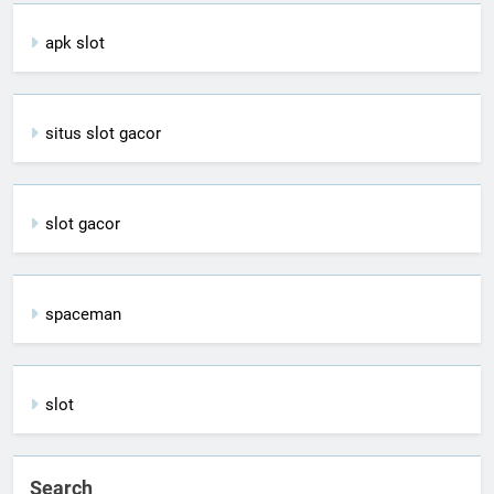
apk slot
situs slot gacor
slot gacor
spaceman
slot
Search