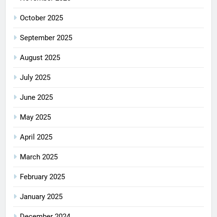
October 2025
September 2025
August 2025
July 2025
June 2025
May 2025
April 2025
March 2025
February 2025
January 2025
December 2024