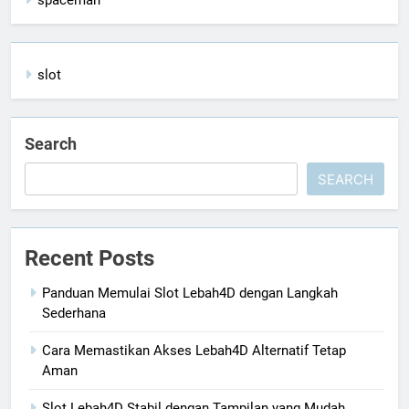
spaceman
slot
Search
SEARCH
Recent Posts
Panduan Memulai Slot Lebah4D dengan Langkah
Sederhana
Cara Memastikan Akses Lebah4D Alternatif Tetap
Aman
Slot Lebah4D Stabil dengan Tampilan yang Mudah