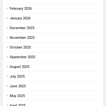
February 2026
January 2026
December 2025
November 2025
October 2025
September 2025
August 2025
July 2025
June 2025
May 2025
April 2025