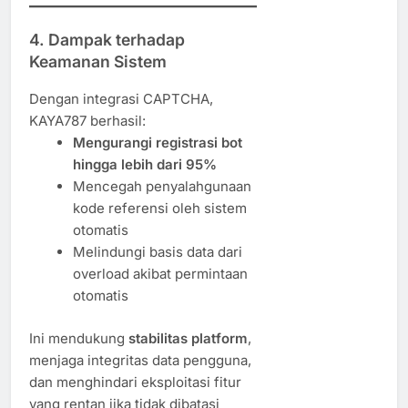
4. Dampak terhadap
Keamanan Sistem
Dengan integrasi CAPTCHA,
KAYA787 berhasil:
Mengurangi registrasi bot
hingga lebih dari 95%
Mencegah penyalahgunaan
kode referensi oleh sistem
otomatis
Melindungi basis data dari
overload akibat permintaan
otomatis
Ini mendukung
stabilitas platform
,
menjaga integritas data pengguna,
dan menghindari eksploitasi fitur
yang rentan jika tidak dibatasi