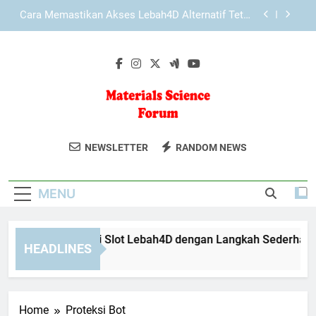
Skip
Slot Lebah4D Stabil dengan Tampilan yang Mudah
to
Digunakan
content
LAE138 Login dan Tips Memilih Jalur Akses yang
Tepat
Panduan Memulai Slot Lebah4D dengan Langkah
Sederhana
Cara Memastikan Akses Lebah4D Alternatif Tetap
Aman
Materials
Materials Science Forum Menyediakan
Slot Lebah4D Stabil dengan Tampilan yang Mudah
NEWSLETTER
RANDOM NEWS
Digunakan
Science Forum
Platform Untuk Berbagi Penelitian Dan
LAE138 Login dan Tips Memilih Jalur Akses yang
Penemuan Terbaru Dalam Ilmu Material.
Tepat
MENU
anduan Memulai Slot Lebah4D dengan Langkah Sederhana
HEADLINES
Months Ago
Home
Proteksi Bot