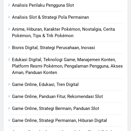
Analisis Perilaku Pengguna Slot
Analisis Slot & Strategi Pola Permainan
Anime, Hiburan, Karakter Pokémon, Nostalgia, Cerita
Pokémon, Tips & Trik Pokémon
Bisnis Digital, Strategi Perusahaan, Inovasi
Edukasi Digital, Teknologi Game, Manajemen Konten,
Platform Resmi Pokémon, Pengalaman Pengguna, Akses
Aman, Panduan Konten
Game Online, Edukasi, Tren Digital
Game Online, Panduan Fitur, Rekomendasi Slot
Game Online, Strategi Bermain, Panduan Slot
Game Online, Strategi Permainan, Hiburan Digital