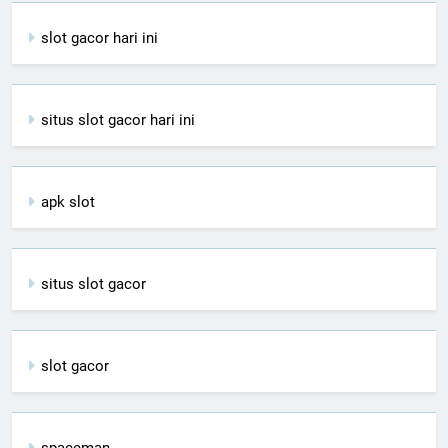
slot gacor hari ini
situs slot gacor hari ini
apk slot
situs slot gacor
slot gacor