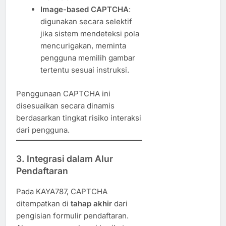
Image-based CAPTCHA
:
digunakan secara selektif
jika sistem mendeteksi pola
mencurigakan, meminta
pengguna memilih gambar
tertentu sesuai instruksi.
Penggunaan CAPTCHA ini
disesuaikan secara dinamis
berdasarkan tingkat risiko interaksi
dari pengguna.
3. Integrasi dalam Alur
Pendaftaran
Pada KAYA787, CAPTCHA
ditempatkan di
tahap akhir
dari
pengisian formulir pendaftaran.