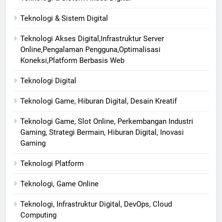
Teknologi & Sistem Digital
Teknologi Akses Digital,Infrastruktur Server
Online,Pengalaman Pengguna,Optimalisasi
Koneksi,Platform Berbasis Web
Teknologi Digital
Teknologi Game, Hiburan Digital, Desain Kreatif
Teknologi Game, Slot Online, Perkembangan Industri
Gaming, Strategi Bermain, Hiburan Digital, Inovasi
Gaming
Teknologi Platform
Teknologi, Game Online
Teknologi, Infrastruktur Digital, DevOps, Cloud
Computing