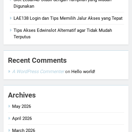
Digunakan
LAE138 Login dan Tips Memilih Jalur Akses yang Tepat
Tips Akses Edwinslot Alternatif agar Tidak Mudah
Terputus
Recent Comments
A WordPress Commenter
on
Hello world!
Archives
May 2026
April 2026
March 2026