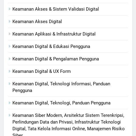
Keamanan Akses & Sistem Validasi Digital
Keamanan Akses Digital
Keamanan Aplikasi & Infrastruktur Digital
Keamanan Digital & Edukasi Pengguna
Keamanan Digital & Pengalaman Pengguna
Keamanan Digital & UX Form
Keamanan Digital, Teknologi Informasi, Panduan
Pengguna
Keamanan Digital, Teknologi, Panduan Pengguna
Keamanan Siber Modern, Arsitektur Sistem Terenkripsi,
Perlindungan Data dan Privasi, Infrastruktur Teknologi
Digital, Tata Kelola Informasi Online, Manajemen Risiko
Siber