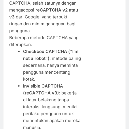
CAPTCHA, salah satunya dengan
mengadopsi
reCAPTCHA v2 atau
v3
dari Google, yang terbukti
ringan dan minim gangguan bagi
pengguna.
Beberapa metode CAPTCHA yang
diterapkan:
Checkbox CAPTCHA (“I’m
not a robot”)
: metode paling
sederhana, hanya meminta
pengguna mencentang
kotak.
Invisible CAPTCHA
(reCAPTCHA v3)
: bekerja
di latar belakang tanpa
interaksi langsung, menilai
perilaku pengguna untuk
menentukan apakah mereka
manusia.