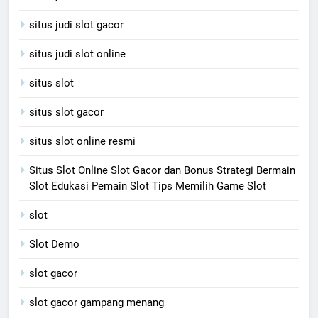
situs judi slot gacor
situs judi slot online
situs slot
situs slot gacor
situs slot online resmi
Situs Slot Online Slot Gacor dan Bonus Strategi Bermain
Slot Edukasi Pemain Slot Tips Memilih Game Slot
slot
Slot Demo
slot gacor
slot gacor gampang menang