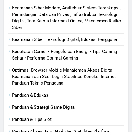
Keamanan Siber Modern, Arsitektur Sistem Terenkripsi,
Perlindungan Data dan Privasi, Infrastruktur Teknologi
Digital, Tata Kelola Informasi Online, Manajemen Risiko
Siber
Keamanan Siber, Teknologi Digital, Edukasi Pengguna
Kesehatan Gamer • Pengelolaan Energi • Tips Gaming
Sehat • Performa Optimal Gaming
Optimasi Browser Mobile Manajemen Akses Digital
Keamanan dan Sesi Login Stabilitas Koneksi Internet
Panduan Teknis Pengguna
Panduan & Edukasi
Panduan & Strategi Game Digital
Panduan & Tips Slot
Panduan Akses Jam Sibuk dan Stabilitas Platform