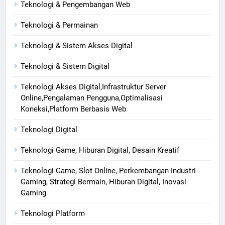
Teknologi & Pengembangan Web
Teknologi & Permainan
Teknologi & Sistem Akses Digital
Teknologi & Sistem Digital
Teknologi Akses Digital,Infrastruktur Server
Online,Pengalaman Pengguna,Optimalisasi
Koneksi,Platform Berbasis Web
Teknologi Digital
Teknologi Game, Hiburan Digital, Desain Kreatif
Teknologi Game, Slot Online, Perkembangan Industri
Gaming, Strategi Bermain, Hiburan Digital, Inovasi
Gaming
Teknologi Platform