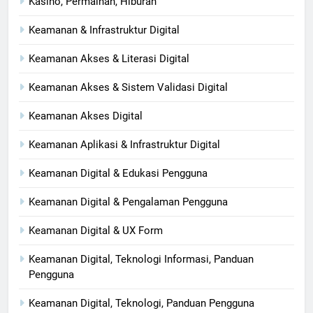
Kasino, Permainan, Hiburan
Keamanan & Infrastruktur Digital
Keamanan Akses & Literasi Digital
Keamanan Akses & Sistem Validasi Digital
Keamanan Akses Digital
Keamanan Aplikasi & Infrastruktur Digital
Keamanan Digital & Edukasi Pengguna
Keamanan Digital & Pengalaman Pengguna
Keamanan Digital & UX Form
Keamanan Digital, Teknologi Informasi, Panduan
Pengguna
Keamanan Digital, Teknologi, Panduan Pengguna