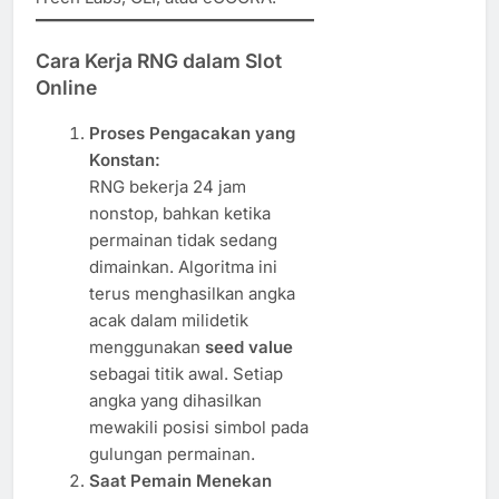
Cara Kerja RNG dalam Slot
Online
Proses Pengacakan yang
Konstan:
RNG bekerja 24 jam
nonstop, bahkan ketika
permainan tidak sedang
dimainkan. Algoritma ini
terus menghasilkan angka
acak dalam milidetik
menggunakan
seed value
sebagai titik awal. Setiap
angka yang dihasilkan
mewakili posisi simbol pada
gulungan permainan.
Saat Pemain Menekan