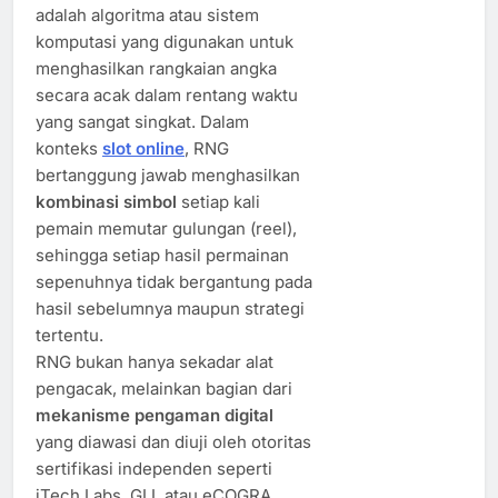
adalah algoritma atau sistem
komputasi yang digunakan untuk
menghasilkan rangkaian angka
secara acak dalam rentang waktu
yang sangat singkat. Dalam
konteks
slot online
, RNG
bertanggung jawab menghasilkan
kombinasi simbol
setiap kali
pemain memutar gulungan (reel),
sehingga setiap hasil permainan
sepenuhnya tidak bergantung pada
hasil sebelumnya maupun strategi
tertentu.
RNG bukan hanya sekadar alat
pengacak, melainkan bagian dari
mekanisme pengaman digital
yang diawasi dan diuji oleh otoritas
sertifikasi independen seperti
iTech Labs, GLI, atau eCOGRA.