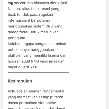
log server
dan biasanya dienkripsi.
Namun, situs tidak resmi yang
tidak tunduk pada regulasi
internasional berpotensi
menggunakan sistem RNG yang
dimodifikasi untuk merugikan
pengguna.
Itulah mengapa sangat disarankan
untuk hanya menggunakan
platform yang memiliki lisensi dan
laporan audit RNG yang jelas dan
dapat diverifikasi.
Kesimpulan
RNG adalah elemen fundamental
yang memastikan setiap putaran
dalam permainan slot online
benar-benar acak dan tidak dapat