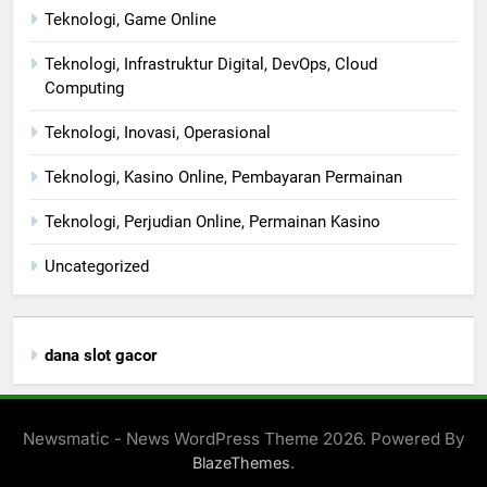
Teknologi, Game Online
Teknologi, Infrastruktur Digital, DevOps, Cloud
Computing
Teknologi, Inovasi, Operasional
Teknologi, Kasino Online, Pembayaran Permainan
Teknologi, Perjudian Online, Permainan Kasino
Uncategorized
dana slot gacor
Newsmatic - News WordPress Theme 2026. Powered By
.
BlazeThemes