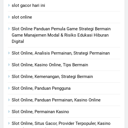
slot gacor hari ini
slot online
Slot Online Panduan Pemula Game Strategi Bermain
Game Manajemen Modal & Risiko Edukasi Hiburan
Digital
Slot Online, Analisis Permainan, Strategi Permainan
Slot Online, Kasino Online, Tips Bermain
Slot Online, Kemenangan, Strategi Bermain
Slot Online, Panduan Pengguna
Slot Online, Panduan Permainan, Kasino Online
Slot Online, Permainan Kasino
Slot Online, Situs Gacor, Provider Terpopuler, Kasino