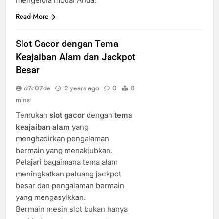
mengelola modal Anda.
Read More
Slot Gacor dengan Tema
Keajaiban Alam dan Jackpot
Besar
d7c07de
2 years ago
0
8
mins
Temukan
slot gacor
dengan
tema
keajaiban alam
yang
menghadirkan pengalaman
bermain yang menakjubkan.
Pelajari bagaimana tema alam
meningkatkan peluang jackpot
besar dan pengalaman bermain
yang mengasyikkan.
Bermain mesin slot bukan hanya