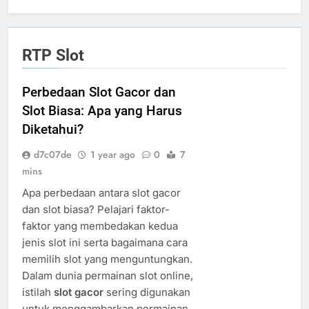
RTP Slot
Perbedaan Slot Gacor dan
Slot Biasa: Apa yang Harus
Diketahui?
d7c07de
1 year ago
0
7
mins
Apa perbedaan antara slot gacor
dan slot biasa? Pelajari faktor-
faktor yang membedakan kedua
jenis slot ini serta bagaimana cara
memilih slot yang menguntungkan.
Dalam dunia permainan slot online,
istilah
slot gacor
sering digunakan
untuk menggambarkan permainan