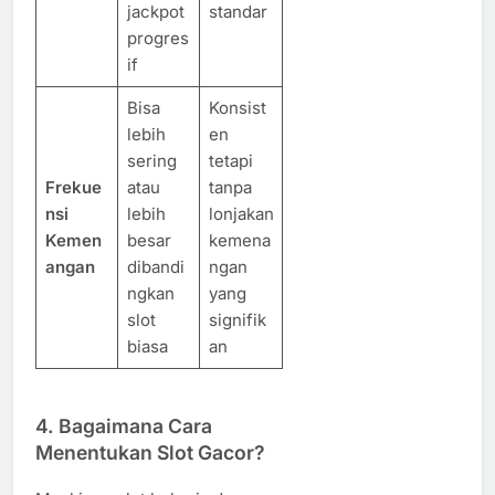
jackpot
standar
progres
if
Bisa
Konsist
lebih
en
sering
tetapi
Frekue
atau
tanpa
nsi
lebih
lonjakan
Kemen
besar
kemena
angan
dibandi
ngan
ngkan
yang
slot
signifik
biasa
an
4. Bagaimana Cara
Menentukan Slot Gacor?