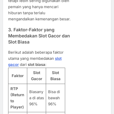
tetapi lebih sering digunakan oleh
pemain yang hanya mencari
hiburan tanpa terlalu
mengandalkan kemenangan besar.
3. Faktor-Faktor yang
Membedakan Slot Gacor dan
Slot Biasa
Berikut adalah beberapa faktor
utama yang membedakan
slot
gacor
dari
slot biasa
:
Slot
Slot
Faktor
Gacor
Biasa
RTP
Biasany
Bisa di
(Return
a di atas
bawah
to
96%
96%
Player)