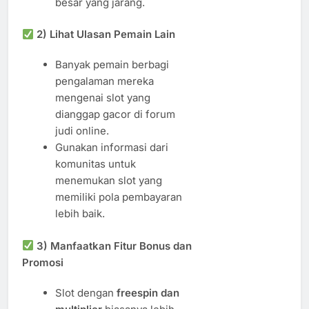
besar yang jarang.
2) Lihat Ulasan Pemain Lain
Banyak pemain berbagi
pengalaman mereka
mengenai slot yang
dianggap gacor di forum
judi online.
Gunakan informasi dari
komunitas untuk
menemukan slot yang
memiliki pola pembayaran
lebih baik.
3) Manfaatkan Fitur Bonus dan
Promosi
Slot dengan
freespin dan