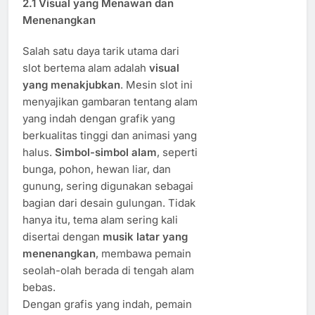
2.1
Visual yang Menawan dan
Menenangkan
Salah satu daya tarik utama dari
slot bertema alam adalah
visual
yang menakjubkan
. Mesin slot ini
menyajikan gambaran tentang alam
yang indah dengan grafik yang
berkualitas tinggi dan animasi yang
halus.
Simbol-simbol alam
, seperti
bunga, pohon, hewan liar, dan
gunung, sering digunakan sebagai
bagian dari desain gulungan. Tidak
hanya itu, tema alam sering kali
disertai dengan
musik latar yang
menenangkan
, membawa pemain
seolah-olah berada di tengah alam
bebas.
Dengan grafis yang indah, pemain