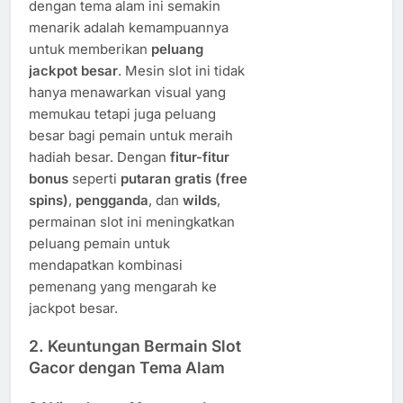
dengan tema alam ini semakin
menarik adalah kemampuannya
untuk memberikan
peluang
jackpot besar
. Mesin slot ini tidak
hanya menawarkan visual yang
memukau tetapi juga peluang
besar bagi pemain untuk meraih
hadiah besar. Dengan
fitur-fitur
bonus
seperti
putaran gratis (free
spins)
,
pengganda
, dan
wilds
,
permainan slot ini meningkatkan
peluang pemain untuk
mendapatkan kombinasi
pemenang yang mengarah ke
jackpot besar.
2.
Keuntungan Bermain Slot
Gacor dengan Tema Alam