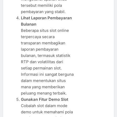
tersebut memiliki pola
pembayaran yang stabil.
Lihat Laporan Pembayaran
Bulanan
Beberapa situs slot online
terpercaya secara
transparan membagikan
laporan pembayaran
bulanan, termasuk statistik
RTP dan volatilitas dari
setiap permainan slot.
Informasi ini sangat berguna
dalam menentukan situs
mana yang memberikan
peluang menang terbaik.
Gunakan Fitur Demo Slot
Cobalah slot dalam mode
demo untuk memahami pola