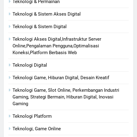
Teknologi & Permainan
Teknologi & Sistem Akses Digital
Teknologi & Sistem Digital
Teknologi Akses Digital,Infrastruktur Server
Online,Pengalaman Pengguna,Optimalisasi
Koneksi,Platform Berbasis Web
Teknologi Digital
Teknologi Game, Hiburan Digital, Desain Kreatif
Teknologi Game, Slot Online, Perkembangan Industri
Gaming, Strategi Bermain, Hiburan Digital, Inovasi
Gaming
Teknologi Platform
Teknologi, Game Online