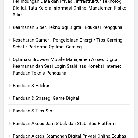
Perlindungan Data dan Privasi, Infrastruktur Teknologi
Digital, Tata Kelola Informasi Online, Manajemen Risiko
Siber
Keamanan Siber, Teknologi Digital, Edukasi Pengguna
Kesehatan Gamer • Pengelolaan Energi • Tips Gaming
Sehat • Performa Optimal Gaming
Optimasi Browser Mobile Manajemen Akses Digital
Keamanan dan Sesi Login Stabilitas Koneksi Internet
Panduan Teknis Pengguna
Panduan & Edukasi
Panduan & Strategi Game Digital
Panduan & Tips Slot
Panduan Akses Jam Sibuk dan Stabilitas Platform
Panduan Akses,Keamanan Digital,Privasi Online,Edukasi