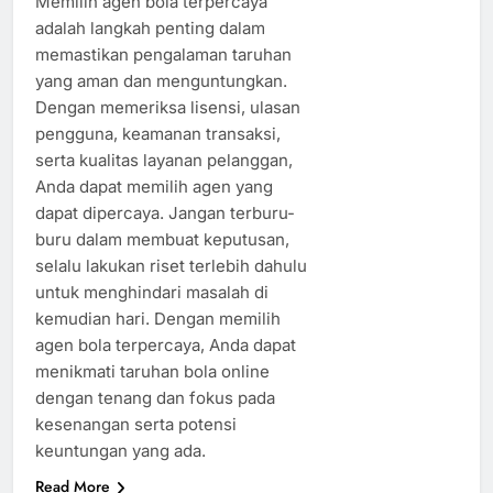
Memilih agen bola terpercaya
adalah langkah penting dalam
memastikan pengalaman taruhan
yang aman dan menguntungkan.
Dengan memeriksa lisensi, ulasan
pengguna, keamanan transaksi,
serta kualitas layanan pelanggan,
Anda dapat memilih agen yang
dapat dipercaya. Jangan terburu-
buru dalam membuat keputusan,
selalu lakukan riset terlebih dahulu
untuk menghindari masalah di
kemudian hari. Dengan memilih
agen bola terpercaya, Anda dapat
menikmati taruhan bola online
dengan tenang dan fokus pada
kesenangan serta potensi
keuntungan yang ada.
Read More