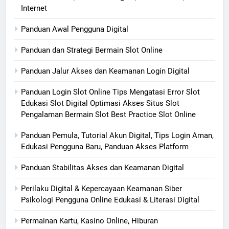
Internet
Panduan Awal Pengguna Digital
Panduan dan Strategi Bermain Slot Online
Panduan Jalur Akses dan Keamanan Login Digital
Panduan Login Slot Online Tips Mengatasi Error Slot
Edukasi Slot Digital Optimasi Akses Situs Slot
Pengalaman Bermain Slot Best Practice Slot Online
Panduan Pemula, Tutorial Akun Digital, Tips Login Aman,
Edukasi Pengguna Baru, Panduan Akses Platform
Panduan Stabilitas Akses dan Keamanan Digital
Perilaku Digital & Kepercayaan Keamanan Siber
Psikologi Pengguna Online Edukasi & Literasi Digital
Permainan Kartu, Kasino Online, Hiburan