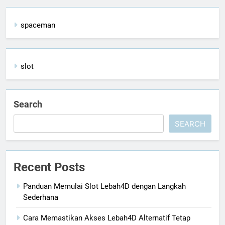
spaceman
slot
Search
SEARCH
Recent Posts
Panduan Memulai Slot Lebah4D dengan Langkah
Sederhana
Cara Memastikan Akses Lebah4D Alternatif Tetap