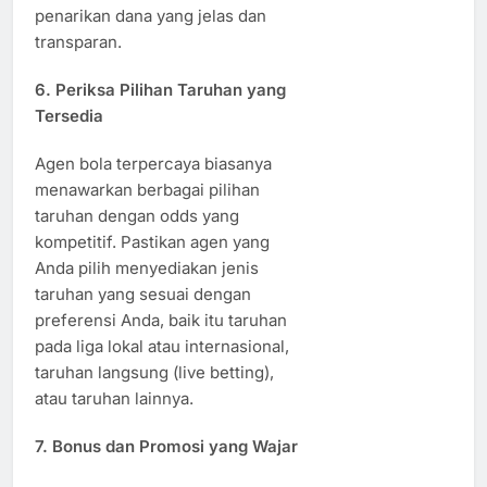
penarikan dana yang jelas dan
transparan.
6.
Periksa Pilihan Taruhan yang
Tersedia
Agen bola terpercaya biasanya
menawarkan berbagai pilihan
taruhan dengan odds yang
kompetitif. Pastikan agen yang
Anda pilih menyediakan jenis
taruhan yang sesuai dengan
preferensi Anda, baik itu taruhan
pada liga lokal atau internasional,
taruhan langsung (live betting),
atau taruhan lainnya.
7.
Bonus dan Promosi yang Wajar