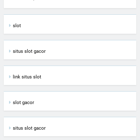
slot
situs slot gacor
link situs slot
slot gacor
situs slot gacor