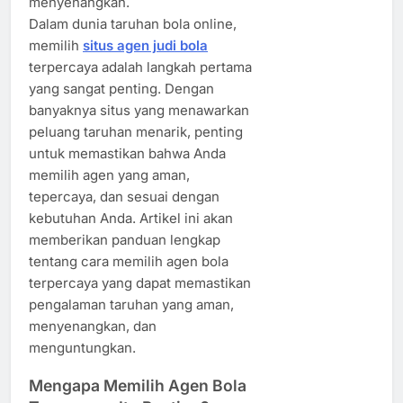
menyenangkan.
Dalam dunia taruhan bola online,
memilih
situs agen judi bola
terpercaya adalah langkah pertama
yang sangat penting. Dengan
banyaknya situs yang menawarkan
peluang taruhan menarik, penting
untuk memastikan bahwa Anda
memilih agen yang aman,
tepercaya, dan sesuai dengan
kebutuhan Anda. Artikel ini akan
memberikan panduan lengkap
tentang cara memilih agen bola
terpercaya yang dapat memastikan
pengalaman taruhan yang aman,
menyenangkan, dan
menguntungkan.
Mengapa Memilih Agen Bola