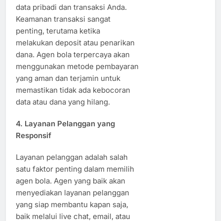
data pribadi dan transaksi Anda.
Keamanan transaksi sangat
penting, terutama ketika
melakukan deposit atau penarikan
dana. Agen bola terpercaya akan
menggunakan metode pembayaran
yang aman dan terjamin untuk
memastikan tidak ada kebocoran
data atau dana yang hilang.
4.
Layanan Pelanggan yang
Responsif
Layanan pelanggan adalah salah
satu faktor penting dalam memilih
agen bola. Agen yang baik akan
menyediakan layanan pelanggan
yang siap membantu kapan saja,
baik melalui live chat, email, atau