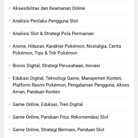
Aksesibilitas dan Keamanan Online
Analisis Perilaku Pengguna Slot
Analisis Slot & Strategi Pola Permainan
Anime, Hiburan, Karakter Pokémon, Nostalgia, Cerita
Pokémon, Tips & Trik Pokémon
Bisnis Digital, Strategi Perusahaan, Inovasi
Edukasi Digital, Teknologi Game, Manajemen Konten,
Platform Resmi Pokémon, Pengalaman Pengguna, Akses
Aman, Panduan Konten
Game Online, Edukasi, Tren Digital
Game Online, Panduan Fitur, Rekomendasi Slot
Game Online, Strategi Bermain, Panduan Slot