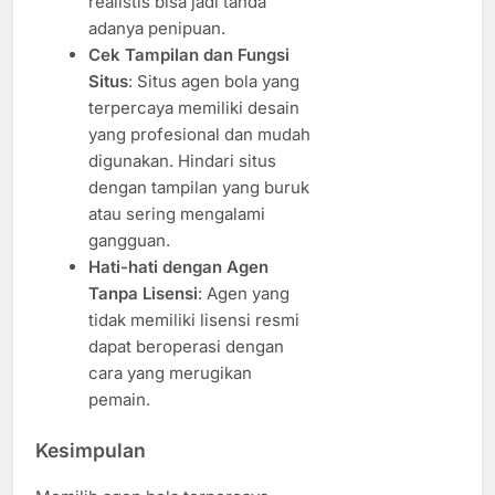
realistis bisa jadi tanda
adanya penipuan.
Cek Tampilan dan Fungsi
Situs
: Situs agen bola yang
terpercaya memiliki desain
yang profesional dan mudah
digunakan. Hindari situs
dengan tampilan yang buruk
atau sering mengalami
gangguan.
Hati-hati dengan Agen
Tanpa Lisensi
: Agen yang
tidak memiliki lisensi resmi
dapat beroperasi dengan
cara yang merugikan
pemain.
Kesimpulan