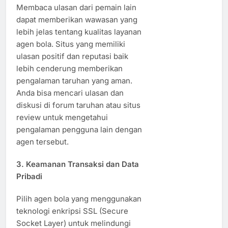
Membaca ulasan dari pemain lain
dapat memberikan wawasan yang
lebih jelas tentang kualitas layanan
agen bola. Situs yang memiliki
ulasan positif dan reputasi baik
lebih cenderung memberikan
pengalaman taruhan yang aman.
Anda bisa mencari ulasan dan
diskusi di forum taruhan atau situs
review untuk mengetahui
pengalaman pengguna lain dengan
agen tersebut.
3.
Keamanan Transaksi dan Data
Pribadi
Pilih agen bola yang menggunakan
teknologi enkripsi SSL (Secure
Socket Layer) untuk melindungi