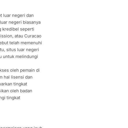
t luar negeri dan
 luar negeri biasanya
 kredibel seperti
ssion, atau Curacao
sebut telah memenuhi
u, situs luar negeri
u untuk melindungi
iakses oleh pemain di
m hal lisensi dan
arkan tingkat
sikan oleh badan
gi tingkat