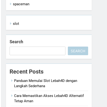
spaceman
slot
Search
SEARCH
Recent Posts
Panduan Memulai Slot Lebah4D dengan
Langkah Sederhana
Cara Memastikan Akses Lebah4D Alternatif
Tetap Aman