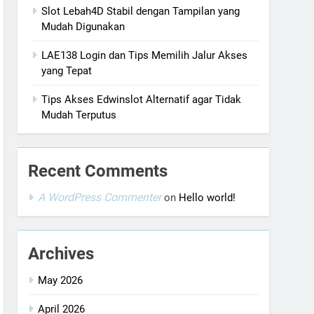
Slot Lebah4D Stabil dengan Tampilan yang
Mudah Digunakan
LAE138 Login dan Tips Memilih Jalur Akses
yang Tepat
Tips Akses Edwinslot Alternatif agar Tidak
Mudah Terputus
Recent Comments
A WordPress Commenter
on
Hello world!
Archives
May 2026
April 2026