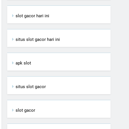
slot gacor hari ini
situs slot gacor hari ini
apk slot
situs slot gacor
slot gacor