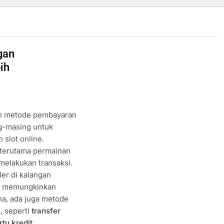
gan
ih
gan metode pembayaran
g-masing untuk
slot online.
 terutama permainan
 melakukan transaksi.
er di kalangan
ng memungkinkan
na, ada juga metode
, seperti
transfer
rtu kredit
.