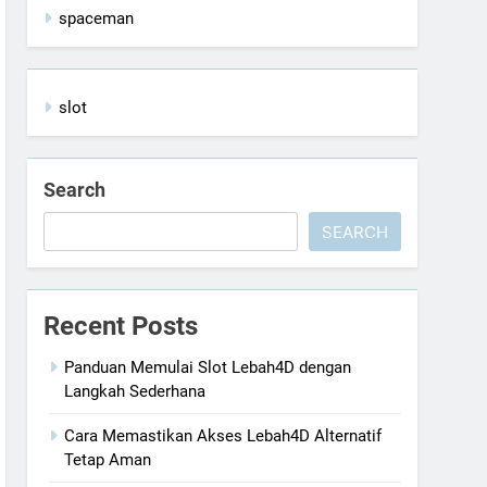
spaceman
slot
Search
SEARCH
Recent Posts
Panduan Memulai Slot Lebah4D dengan
Langkah Sederhana
Cara Memastikan Akses Lebah4D Alternatif
Tetap Aman