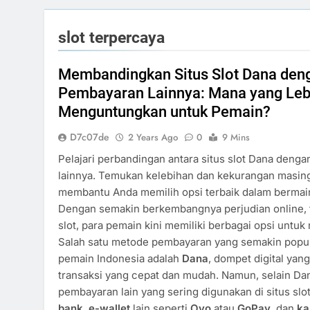
slot terpercaya
Membandingkan Situs Slot Dana den
Pembayaran Lainnya: Mana yang Leb
Menguntungkan untuk Pemain?
D7c07de
2 Years Ago
0
9 Mins
Pelajari perbandingan antara situs slot Dana den
lainnya. Temukan kelebihan dan kekurangan masin
membantu Anda memilih opsi terbaik dalam bermain 
Dengan semakin berkembangnya perjudian online,
slot, para pemain kini memiliki berbagai opsi untuk
Salah satu metode pembayaran yang semakin popul
pemain Indonesia adalah
Dana
, dompet digital ya
transaksi yang cepat dan mudah. Namun, selain Da
pembayaran lain yang sering digunakan di situs slot
bank
,
e-wallet
lain seperti
Ovo
atau
GoPay
, dan
ka