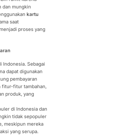
n dan mungkin
 Menggunakan
kartu
tama saat
 menjadi proses yang
yaran
i Indonesia. Sebagai
Dana dapat digunakan
ukung pembayaran
 fitur-fitur tambahan,
an produk, yang
uler di Indonesia dan
ngkin tidak sepopuler
ne, meskipun mereka
ksi yang serupa.