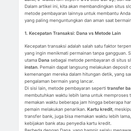
Dalam artikel ini, kita akan membandingkan situs s
metode pembayaran lainnya untuk membantu And
yang paling menguntungkan dan aman saat bermain 
1.
Kecepatan Transaksi: Dana vs Metode Lain
Kecepatan transaksi adalah salah satu faktor terpe
yang ingin menikmati permainan tanpa gangguan. S
utama
Dana
sebagai metode pembayaran di situs s
instan
. Pemain dapat langsung melakukan deposit 
kemenangan mereka dalam hitungan detik, yang san
pengalaman bermain yang lancar.
Di sisi lain, metode pembayaran seperti
transfer b
membutuhkan waktu lebih lama untuk memproses tr
memakan waktu beberapa jam hingga beberapa hari 
pemain melakukan penarikan.
Kartu kredit
, meskipu
transfer bank, juga bisa memakan waktu lebih lama
kebijakan bank atau penyedia kartu kredit.
Berbeda dengan Dana, yang hampir selalu menawark