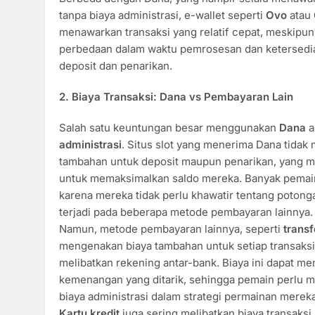
tanpa biaya administrasi, e-wallet seperti
Ovo
atau
menawarkan transaksi yang relatif cepat, meskipun 
perbedaan dalam waktu pemrosesan dan ketersedi
deposit dan penarikan.
2.
Biaya Transaksi: Dana vs Pembayaran Lain
Salah satu keuntungan besar menggunakan
Dana
a
administrasi
. Situs slot yang menerima Dana tidak
tambahan untuk deposit maupun penarikan, yang
untuk memaksimalkan saldo mereka. Banyak pemai
karena mereka tidak perlu khawatir tentang potonga
terjadi pada beberapa metode pembayaran lainnya.
Namun, metode pembayaran lainnya, seperti
trans
mengenakan biaya tambahan untuk setiap transaksi,
melibatkan rekening antar-bank. Biaya ini dapat m
kemenangan yang ditarik, sehingga pemain perlu 
biaya administrasi dalam strategi permainan mereka
Kartu kredit
juga sering melibatkan biaya transaksi,