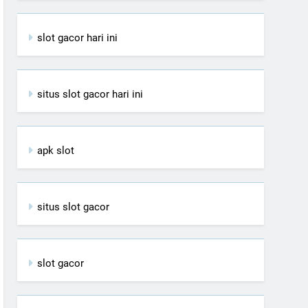
slot gacor hari ini
situs slot gacor hari ini
apk slot
situs slot gacor
slot gacor