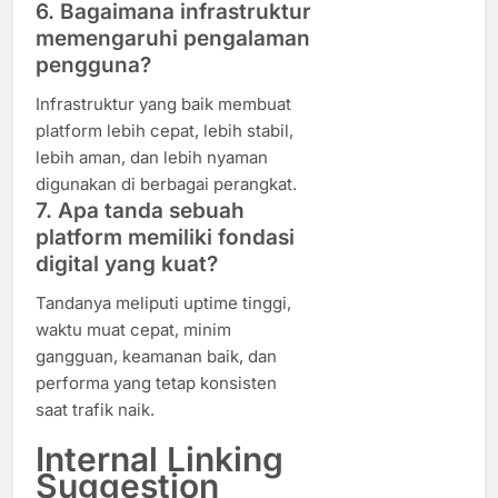
6. Bagaimana infrastruktur
memengaruhi pengalaman
pengguna?
Infrastruktur yang baik membuat
platform lebih cepat, lebih stabil,
lebih aman, dan lebih nyaman
digunakan di berbagai perangkat.
7. Apa tanda sebuah
platform memiliki fondasi
digital yang kuat?
Tandanya meliputi uptime tinggi,
waktu muat cepat, minim
gangguan, keamanan baik, dan
performa yang tetap konsisten
saat trafik naik.
Internal Linking
Suggestion