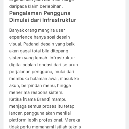
daripada klaim berlebihan.
Pengalaman Pengguna
Dimulai dari Infrastruktur
Banyak orang mengira user
experience hanya soal desain
visual. Padahal desain yang baik
akan gagal total bila ditopang
sistem yang lemah. Infrastruktur
digital adalah fondasi dari seluruh
perjalanan pengguna, mulai dari
membuka halaman awal, masuk ke
akun, berpindah menu, hingga
menerima respons sistem.
Ketika [Nama Brand] mampu
menjaga semua proses itu tetap
lancar, pengguna akan menilai
platform lebih profesional. Mereka
tidak perlu memahami istilah teknis