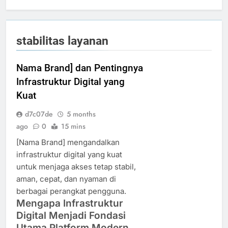
stabilitas layanan
Nama Brand] dan Pentingnya
Infrastruktur Digital yang
Kuat
d7c07de
5 months
ago
0
15 mins
[Nama Brand] mengandalkan
infrastruktur digital yang kuat
untuk menjaga akses tetap stabil,
aman, cepat, dan nyaman di
berbagai perangkat pengguna.
Mengapa Infrastruktur
Digital Menjadi Fondasi
Utama Platform Modern