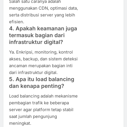
Salah satu caranya adalah
menggunakan CDN, optimasi data,
serta distribusi server yang lebih
efisien.
4. Apakah keamanan juga
termasuk bagian dari
infrastruktur digital?
Ya. Enkripsi, monitoring, kontrol
akses, backup, dan sistem deteksi
ancaman merupakan bagian inti
dari infrastruktur digital.
5. Apa itu load balancing
dan kenapa penting?
Load balancing adalah mekanisme
pembagian trafik ke beberapa
server agar platform tetap stabil
saat jumlah pengunjung
meningkat.