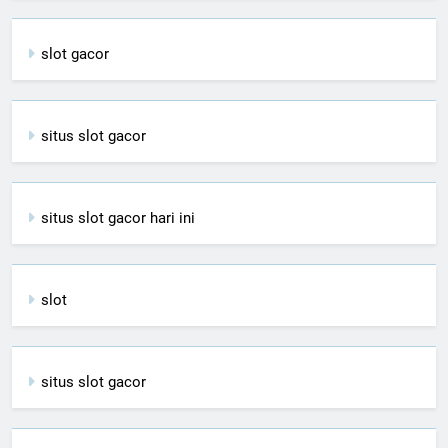
slot gacor
situs slot gacor
situs slot gacor hari ini
slot
situs slot gacor