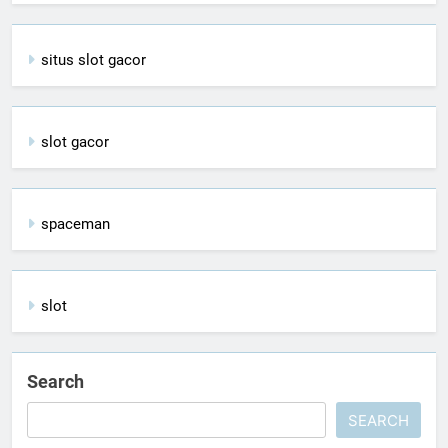
situs slot gacor
slot gacor
spaceman
slot
Search
SEARCH