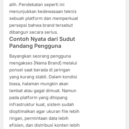
alih. Pendekatan seperti ini
menunjukkan kedewasaan teknis
sebuah platform dan memperkuat
persepsi bahwa brand tersebut
dibangun secara serius.
Contoh Nyata dari Sudut
Pandang Pengguna
Bayangkan seorang pengguna
mengakses [Nama Brand] melalui
ponsel saat berada di jaringan
yang kurang stabil. Dalam kondisi
biasa, halaman mungkin akan
lambat atau gagal dimuat. Namun
pada platform yang ditopang
infrastruktur kuat, sistem sudah
dioptimalkan agar ukuran file lebih
ringan, permintaan data lebih
efisien, dan distribusi konten lebih