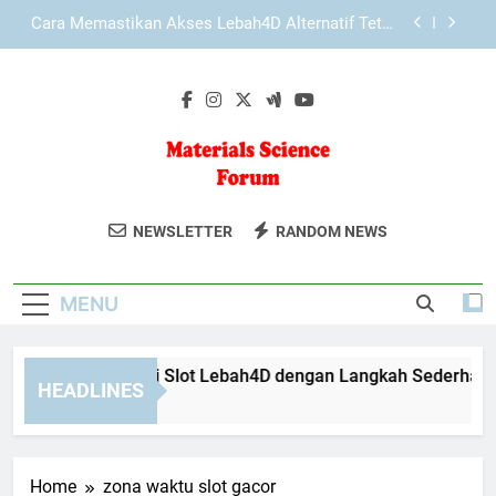
Skip
Slot Lebah4D Stabil dengan Tampilan yang Mudah
to
Digunakan
content
LAE138 Login dan Tips Memilih Jalur Akses yang
Tepat
Panduan Memulai Slot Lebah4D dengan Langkah
Sederhana
Cara Memastikan Akses Lebah4D Alternatif Tetap
Aman
Materials
Materials Science Forum Menyediakan
Slot Lebah4D Stabil dengan Tampilan yang Mudah
NEWSLETTER
RANDOM NEWS
Digunakan
Science Forum
Platform Untuk Berbagi Penelitian Dan
LAE138 Login dan Tips Memilih Jalur Akses yang
Penemuan Terbaru Dalam Ilmu Material.
Tepat
MENU
anduan Memulai Slot Lebah4D dengan Langkah Sederhana
HEADLINES
Months Ago
Home
zona waktu slot gacor