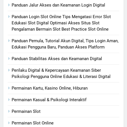
Panduan Jalur Akses dan Keamanan Login Digital
Panduan Login Slot Online Tips Mengatasi Error Slot
Edukasi Slot Digital Optimasi Akses Situs Slot
Pengalaman Bermain Slot Best Practice Slot Online
Panduan Pemula, Tutorial Akun Digital, Tips Login Aman,
Edukasi Pengguna Baru, Panduan Akses Platform
Panduan Stabilitas Akses dan Keamanan Digital
Perilaku Digital & Kepercayaan Keamanan Siber
Psikologi Pengguna Online Edukasi & Literasi Digital
Permainan Kartu, Kasino Online, Hiburan
Permainan Kasual & Psikologi Interaktif
Permainan Slot
Permainan Slot Online