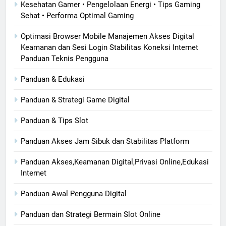
Kesehatan Gamer • Pengelolaan Energi • Tips Gaming
Sehat • Performa Optimal Gaming
Optimasi Browser Mobile Manajemen Akses Digital
Keamanan dan Sesi Login Stabilitas Koneksi Internet
Panduan Teknis Pengguna
Panduan & Edukasi
Panduan & Strategi Game Digital
Panduan & Tips Slot
Panduan Akses Jam Sibuk dan Stabilitas Platform
Panduan Akses,Keamanan Digital,Privasi Online,Edukasi
Internet
Panduan Awal Pengguna Digital
Panduan dan Strategi Bermain Slot Online