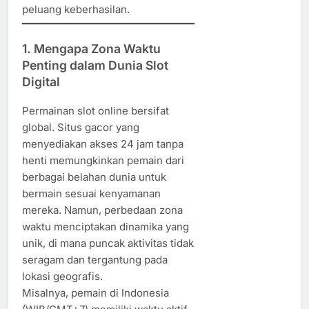
peluang keberhasilan.
1. Mengapa Zona Waktu
Penting dalam Dunia Slot
Digital
Permainan slot online bersifat
global. Situs gacor yang
menyediakan akses 24 jam tanpa
henti memungkinkan pemain dari
berbagai belahan dunia untuk
bermain sesuai kenyamanan
mereka. Namun, perbedaan zona
waktu menciptakan dinamika yang
unik, di mana puncak aktivitas tidak
seragam dan tergantung pada
lokasi geografis.
Misalnya, pemain di Indonesia