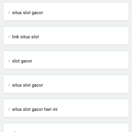
situs slot gacor
link situs slot
slot gacor
situs slot gacor
situs slot gacor hari ini