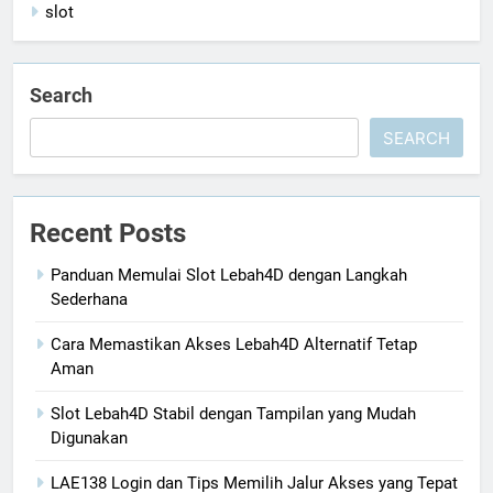
slot
Search
SEARCH
Recent Posts
Panduan Memulai Slot Lebah4D dengan Langkah
Sederhana
Cara Memastikan Akses Lebah4D Alternatif Tetap
Aman
Slot Lebah4D Stabil dengan Tampilan yang Mudah
Digunakan
LAE138 Login dan Tips Memilih Jalur Akses yang Tepat