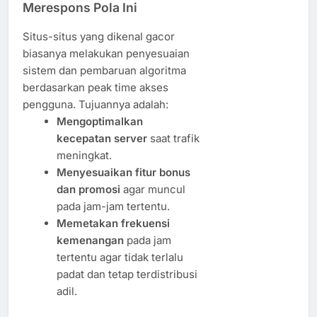
Merespons Pola Ini
Situs-situs yang dikenal gacor
biasanya melakukan penyesuaian
sistem dan pembaruan algoritma
berdasarkan peak time akses
pengguna. Tujuannya adalah:
Mengoptimalkan
kecepatan server
saat trafik
meningkat.
Menyesuaikan fitur bonus
dan promosi
agar muncul
pada jam-jam tertentu.
Memetakan frekuensi
kemenangan
pada jam
tertentu agar tidak terlalu
padat dan tetap terdistribusi
adil.