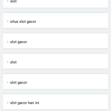
slot
situs slot gacor
slot gacor
slot
slot gacor
slot gacor hari ini