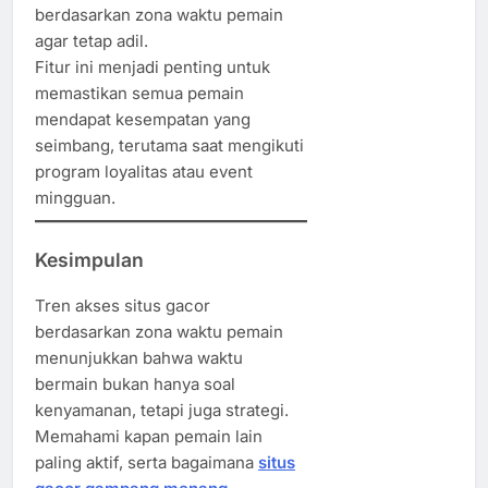
berdasarkan zona waktu pemain
agar tetap adil.
Fitur ini menjadi penting untuk
memastikan semua pemain
mendapat kesempatan yang
seimbang, terutama saat mengikuti
program loyalitas atau event
mingguan.
Kesimpulan
Tren akses situs gacor
berdasarkan zona waktu pemain
menunjukkan bahwa waktu
bermain bukan hanya soal
kenyamanan, tetapi juga strategi.
Memahami kapan pemain lain
paling aktif, serta bagaimana
situs