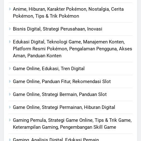
Anime, Hiburan, Karakter Pokémon, Nostalgia, Cerita
Pokémon, Tips & Trik Pokémon
Bisnis Digital, Strategi Perusahaan, Inovasi
Edukasi Digital, Teknologi Game, Manajemen Konten,
Platform Resmi Pokémon, Pengalaman Pengguna, Akses
Aman, Panduan Konten
Game Online, Edukasi, Tren Digital
Game Online, Panduan Fitur, Rekomendasi Slot
Game Online, Strategi Bermain, Panduan Slot
Game Online, Strategi Permainan, Hiburan Digital
Gaming Pemula, Strategi Game Online, Tips & Trik Game,
Keterampilan Gaming, Pengembangan Skill Game
Gaming, Analisis Digital, Edukasi Pemain