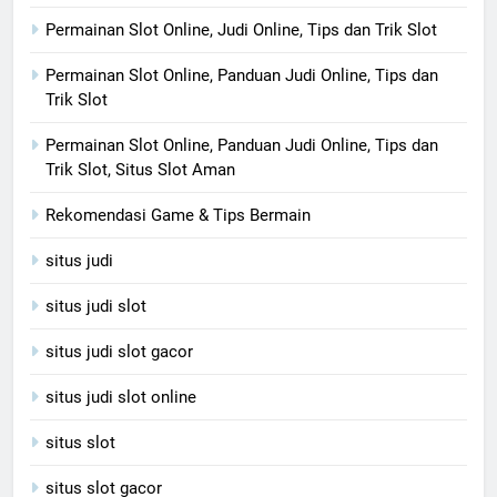
Permainan Slot Online, Judi Online, Tips dan Trik Slot
Permainan Slot Online, Panduan Judi Online, Tips dan
Trik Slot
Permainan Slot Online, Panduan Judi Online, Tips dan
Trik Slot, Situs Slot Aman
Rekomendasi Game & Tips Bermain
situs judi
situs judi slot
situs judi slot gacor
situs judi slot online
situs slot
situs slot gacor