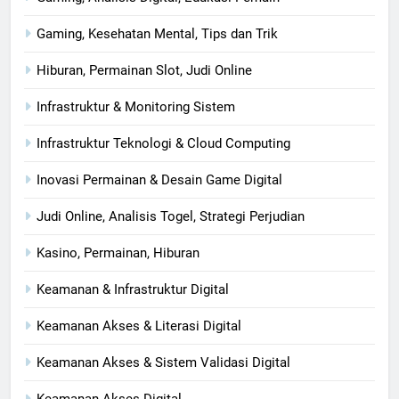
Gaming, Kesehatan Mental, Tips dan Trik
Hiburan, Permainan Slot, Judi Online
Infrastruktur & Monitoring Sistem
Infrastruktur Teknologi & Cloud Computing
Inovasi Permainan & Desain Game Digital
Judi Online, Analisis Togel, Strategi Perjudian
Kasino, Permainan, Hiburan
Keamanan & Infrastruktur Digital
Keamanan Akses & Literasi Digital
Keamanan Akses & Sistem Validasi Digital
Keamanan Akses Digital