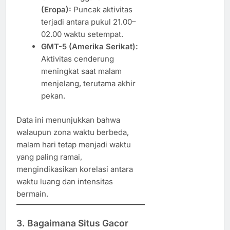
(Eropa):
Puncak aktivitas
terjadi antara pukul 21.00–
02.00 waktu setempat.
GMT-5 (Amerika Serikat):
Aktivitas cenderung
meningkat saat malam
menjelang, terutama akhir
pekan.
Data ini menunjukkan bahwa
walaupun zona waktu berbeda,
malam hari tetap menjadi waktu
yang paling ramai,
mengindikasikan korelasi antara
waktu luang dan intensitas
bermain.
3. Bagaimana Situs Gacor