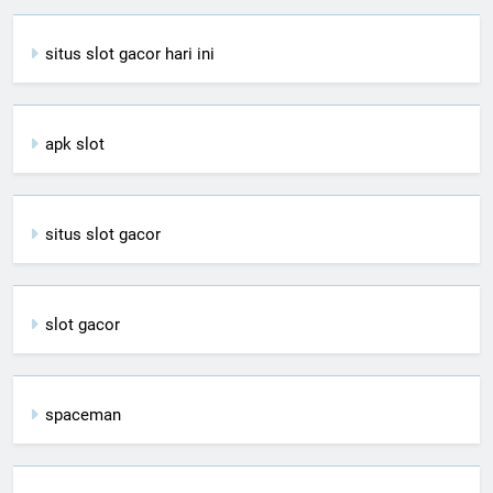
situs slot gacor hari ini
apk slot
situs slot gacor
slot gacor
spaceman