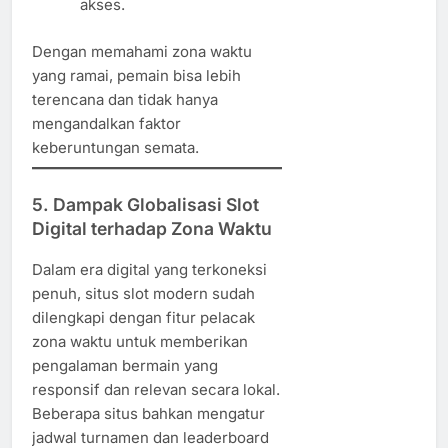
akses.
Dengan memahami zona waktu
yang ramai, pemain bisa lebih
terencana dan tidak hanya
mengandalkan faktor
keberuntungan semata.
5. Dampak Globalisasi Slot
Digital terhadap Zona Waktu
Dalam era digital yang terkoneksi
penuh, situs slot modern sudah
dilengkapi dengan fitur pelacak
zona waktu untuk memberikan
pengalaman bermain yang
responsif dan relevan secara lokal.
Beberapa situs bahkan mengatur
jadwal turnamen dan leaderboard