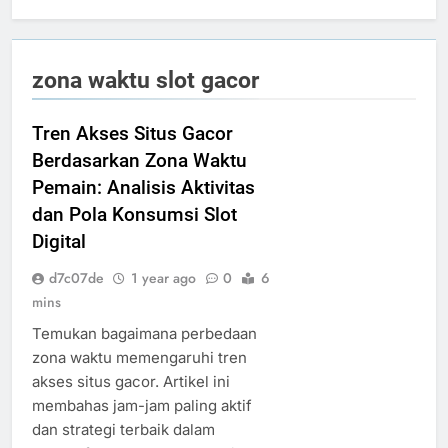
zona waktu slot gacor
Tren Akses Situs Gacor
Berdasarkan Zona Waktu
Pemain: Analisis Aktivitas
dan Pola Konsumsi Slot
Digital
d7c07de
1 year ago
0
6
mins
Temukan bagaimana perbedaan
zona waktu memengaruhi tren
akses situs gacor. Artikel ini
membahas jam-jam paling aktif
dan strategi terbaik dalam