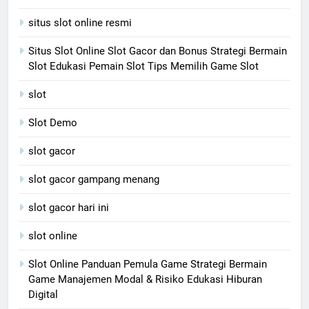
situs slot online resmi
Situs Slot Online Slot Gacor dan Bonus Strategi Bermain
Slot Edukasi Pemain Slot Tips Memilih Game Slot
slot
Slot Demo
slot gacor
slot gacor gampang menang
slot gacor hari ini
slot online
Slot Online Panduan Pemula Game Strategi Bermain
Game Manajemen Modal & Risiko Edukasi Hiburan
Digital