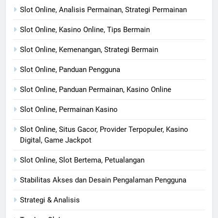
Slot Online, Analisis Permainan, Strategi Permainan
Slot Online, Kasino Online, Tips Bermain
Slot Online, Kemenangan, Strategi Bermain
Slot Online, Panduan Pengguna
Slot Online, Panduan Permainan, Kasino Online
Slot Online, Permainan Kasino
Slot Online, Situs Gacor, Provider Terpopuler, Kasino
Digital, Game Jackpot
Slot Online, Slot Bertema, Petualangan
Stabilitas Akses dan Desain Pengalaman Pengguna
Strategi & Analisis