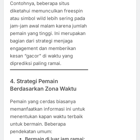
Contohnya, beberapa situs
diketahui memunculkan freespin
atau simbol wild lebih sering pada
jam-jam awal malam karena jumlah
pemain yang tinggi. Ini merupakan
bagian dari strategi menjaga
engagement dan memberikan
kesan “gacor” di waktu yang
diprediksi paling ramai.
4. Strategi Pemain
Berdasarkan Zona Waktu
Pemain yang cerdas biasanya
memanfaatkan informasi ini untuk
menentukan kapan waktu terbaik
untuk bermain. Beberapa
pendekatan umum:
Bermain di luar jam ramai: