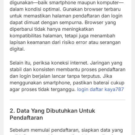
digunakan—baik smartphone maupun komputer—
dalam kondisi optimal. Gunakan browser terbaru
untuk memastikan halaman pendaftaran dan login
dapat dimuat dengan sempurna. Browser yang
diperbarui tidak hanya meningkatkan
kompatibilitas halaman, tetapi juga menambah
lapisan keamanan dari risiko error atau serangan
digital.
Selain itu, periksa koneksi internet. Jaringan yang
stabil dan konsisten membantu proses pendaftaran
dan login berjalan lancar tanpa terputus. Jika
menggunakan smartphone, pastikan baterai cukup
agar proses tidak terganggu.
login daftar kaya787
2. Data Yang Dibutuhkan Untuk
Pendaftaran
Sebelum memulai pendaftaran, siapkan data yang