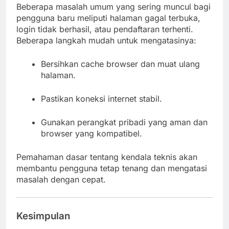
Beberapa masalah umum yang sering muncul bagi
pengguna baru meliputi halaman gagal terbuka,
login tidak berhasil, atau pendaftaran terhenti.
Beberapa langkah mudah untuk mengatasinya:
Bersihkan cache browser dan muat ulang
halaman.
Pastikan koneksi internet stabil.
Gunakan perangkat pribadi yang aman dan
browser yang kompatibel.
Pemahaman dasar tentang kendala teknis akan
membantu pengguna tetap tenang dan mengatasi
masalah dengan cepat.
Kesimpulan