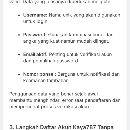
valid. Data yang biasanya diperlukan meliputi:
Username:
Nama unik yang akan digunakan
untuk login.
Password:
Gunakan kombinasi huruf dan
angka yang kuat namun mudah diingat.
Email aktif:
Penting untuk verifikasi akun
dan pemulihan password.
Nomor ponsel:
Berguna untuk notifikasi dan
keamanan tambahan.
Penggunaan data yang benar sejak awal
membantu menghindari error saat pendaftaran dan
mempercepat proses verifikasi akun.
3. Langkah Daftar Akun Kaya787 Tanpa