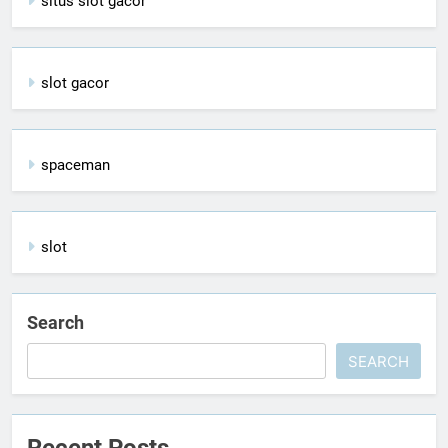
situs slot gacor
slot gacor
spaceman
slot
Search
SEARCH
Recent Posts