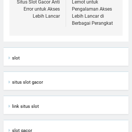
Situs Slot Gacor Anti
Lemot untuk
Error untuk Akses
Pengalaman Akses
Lebih Lancar
Lebih Lancar di
Berbagai Perangkat
slot
situs slot gacor
link situs slot
slot gacor