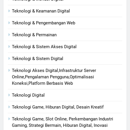
Teknologi & Keamanan Digital
Teknologi & Pengembangan Web
Teknologi & Permainan
Teknologi & Sistem Akses Digital
Teknologi & Sistem Digital
Teknologi Akses Digital,Infrastruktur Server
Online,Pengalaman Pengguna,Optimalisasi
Koneksi,Platform Berbasis Web
Teknologi Digital
Teknologi Game, Hiburan Digital, Desain Kreatif
Teknologi Game, Slot Online, Perkembangan Industri
Gaming, Strategi Bermain, Hiburan Digital, Inovasi