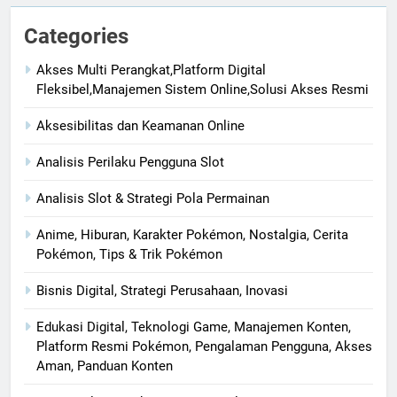
Categories
Akses Multi Perangkat,Platform Digital
Fleksibel,Manajemen Sistem Online,Solusi Akses Resmi
Aksesibilitas dan Keamanan Online
Analisis Perilaku Pengguna Slot
Analisis Slot & Strategi Pola Permainan
Anime, Hiburan, Karakter Pokémon, Nostalgia, Cerita
Pokémon, Tips & Trik Pokémon
Bisnis Digital, Strategi Perusahaan, Inovasi
Edukasi Digital, Teknologi Game, Manajemen Konten,
Platform Resmi Pokémon, Pengalaman Pengguna, Akses
Aman, Panduan Konten