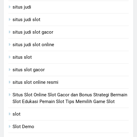
situs judi
situs judi slot
situs judi slot gacor
situs judi slot online
situs slot
situs slot gacor
situs slot online resmi
Situs Slot Online Slot Gacor dan Bonus Strategi Bermain
Slot Edukasi Pemain Slot Tips Memilih Game Slot
slot
Slot Demo