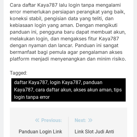
Cara daftar Kaya787 lalu login tanpa mengalami
error memerlukan persiapan perangkat yang baik,
koneksi stabil, pengisian data yang teliti, dan
kebiasaan login yang aman. Dengan mengikuti
panduan ini, pengguna baru dapat membuat akun,
melakukan login, dan mengakses fitur Kaya787
dengan nyaman dan lancar. Panduan ini sangat
bermanfaat bagi pemula agar pengalaman akses
platform menjadi menyenangkan dan minim risiko.
Tagged:
daftar Kaya787, login Kaya787, panduan
Kaya787, cara daftar akun, akses akun aman, tips
login tanpa error
Previous:
Next:
Post
navigation
Panduan Login Link
Link Slot Judi Anti