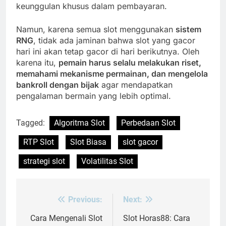
keunggulan khusus dalam pembayaran.
Namun, karena semua slot menggunakan
sistem
RNG
, tidak ada jaminan bahwa slot yang gacor
hari ini akan tetap gacor di hari berikutnya. Oleh
karena itu,
pemain harus selalu melakukan riset,
memahami mekanisme permainan, dan mengelola
bankroll dengan bijak
agar mendapatkan
pengalaman bermain yang lebih optimal.
Tagged:
Algoritma Slot
Perbedaan Slot
RTP Slot
Slot Biasa
slot gacor
strategi slot
Volatilitas Slot
Previous:
Next:
Post
navigation
Cara Mengenali Slot
Slot Horas88: Cara