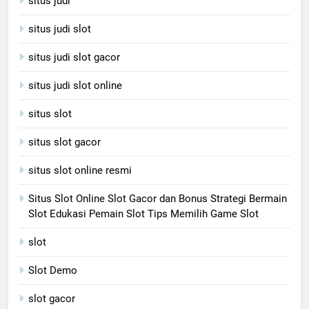
situs judi
situs judi slot
situs judi slot gacor
situs judi slot online
situs slot
situs slot gacor
situs slot online resmi
Situs Slot Online Slot Gacor dan Bonus Strategi Bermain
Slot Edukasi Pemain Slot Tips Memilih Game Slot
slot
Slot Demo
slot gacor