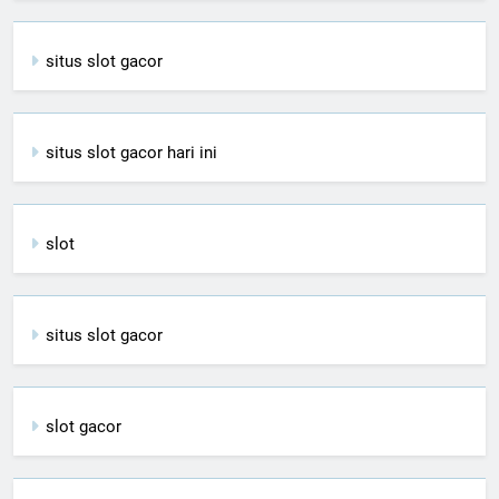
situs slot gacor
situs slot gacor hari ini
slot
situs slot gacor
slot gacor