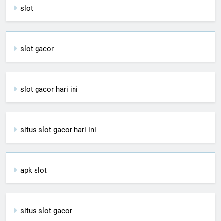
slot
slot gacor
slot gacor hari ini
situs slot gacor hari ini
apk slot
situs slot gacor