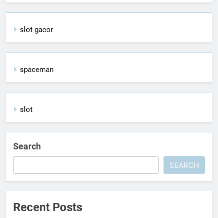
slot gacor
spaceman
slot
Search
SEARCH
Recent Posts