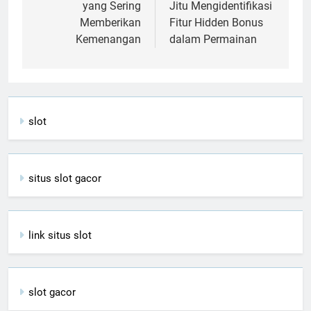
yang Sering
Jitu Mengidentifikasi
Memberikan
Fitur Hidden Bonus
Kemenangan
dalam Permainan
slot
situs slot gacor
link situs slot
slot gacor