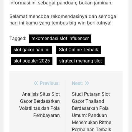
informasi ini sebagai panduan, bukan jaminan.
Selamat mencoba rekomendasinya dan semoga
hari ini kamu yang tembus big win berikutnya!
Tagged:
rekomendasi slot influencer
slot gacor hari ini
Slot Online Terbaik
slot populer 2025
strategi menang slot
Previous:
Next:
Post
navigation
Analisis Situs Slot
Studi Putaran Slot
Gacor Berdasarkan
Gacor Thailand
Volatilitas dan Pola
Berdasarkan Pola
Pembayaran
Umum: Panduan
Menemukan Ritme
Permainan Terbaik