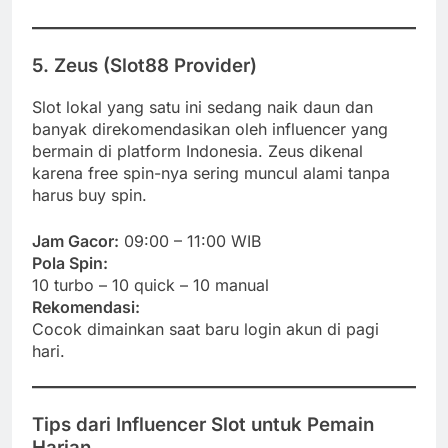
5.
Zeus (Slot88 Provider)
Slot lokal yang satu ini sedang naik daun dan
banyak direkomendasikan oleh influencer yang
bermain di platform Indonesia. Zeus dikenal
karena free spin-nya sering muncul alami tanpa
harus buy spin.
Jam Gacor:
09:00 – 11:00 WIB
Pola Spin:
10 turbo – 10 quick – 10 manual
Rekomendasi:
Cocok dimainkan saat baru login akun di pagi
hari.
Tips dari Influencer Slot untuk Pemain
Harian