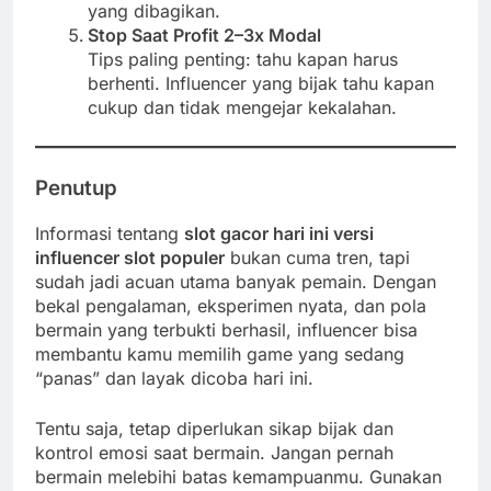
yang dibagikan.
Stop Saat Profit 2–3x Modal
Tips paling penting: tahu kapan harus
berhenti. Influencer yang bijak tahu kapan
cukup dan tidak mengejar kekalahan.
Penutup
Informasi tentang
slot gacor hari ini versi
influencer slot populer
bukan cuma tren, tapi
sudah jadi acuan utama banyak pemain. Dengan
bekal pengalaman, eksperimen nyata, dan pola
bermain yang terbukti berhasil, influencer bisa
membantu kamu memilih game yang sedang
“panas” dan layak dicoba hari ini.
Tentu saja, tetap diperlukan sikap bijak dan
kontrol emosi saat bermain. Jangan pernah
bermain melebihi batas kemampuanmu. Gunakan