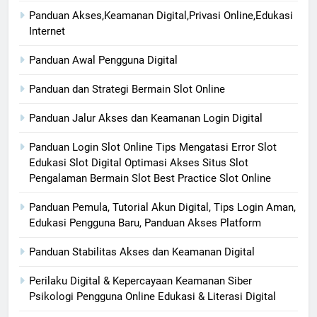
Panduan Akses,Keamanan Digital,Privasi Online,Edukasi
Internet
Panduan Awal Pengguna Digital
Panduan dan Strategi Bermain Slot Online
Panduan Jalur Akses dan Keamanan Login Digital
Panduan Login Slot Online Tips Mengatasi Error Slot
Edukasi Slot Digital Optimasi Akses Situs Slot
Pengalaman Bermain Slot Best Practice Slot Online
Panduan Pemula, Tutorial Akun Digital, Tips Login Aman,
Edukasi Pengguna Baru, Panduan Akses Platform
Panduan Stabilitas Akses dan Keamanan Digital
Perilaku Digital & Kepercayaan Keamanan Siber
Psikologi Pengguna Online Edukasi & Literasi Digital