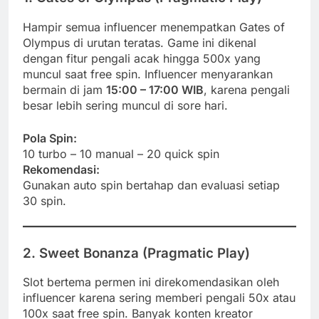
Hampir semua influencer menempatkan Gates of
Olympus di urutan teratas. Game ini dikenal
dengan fitur pengali acak hingga 500x yang
muncul saat free spin. Influencer menyarankan
bermain di jam
15:00 – 17:00 WIB
, karena pengali
besar lebih sering muncul di sore hari.
Pola Spin:
10 turbo – 10 manual – 20 quick spin
Rekomendasi:
Gunakan auto spin bertahap dan evaluasi setiap
30 spin.
2.
Sweet Bonanza (Pragmatic Play)
Slot bertema permen ini direkomendasikan oleh
influencer karena sering memberi pengali 50x atau
100x saat free spin. Banyak konten kreator