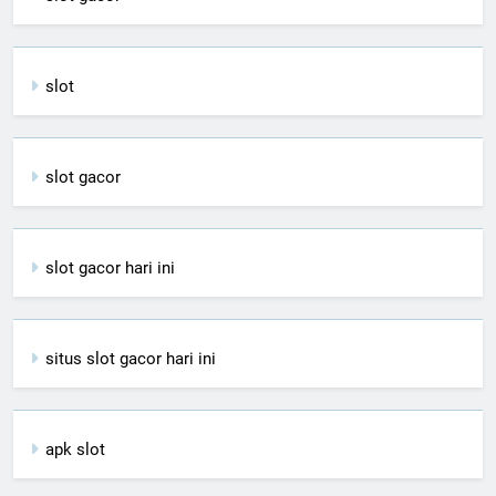
slot
slot gacor
slot gacor hari ini
situs slot gacor hari ini
apk slot