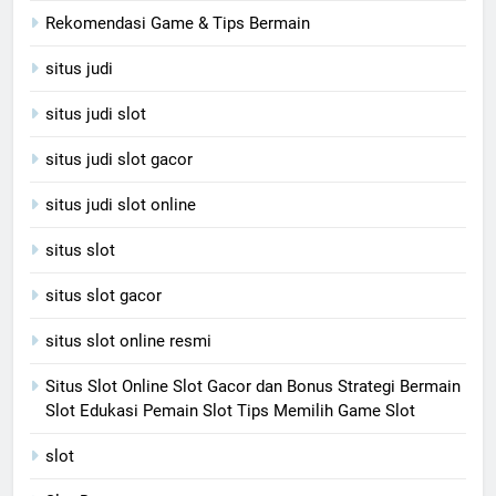
Rekomendasi Game & Tips Bermain
situs judi
situs judi slot
situs judi slot gacor
situs judi slot online
situs slot
situs slot gacor
situs slot online resmi
Situs Slot Online Slot Gacor dan Bonus Strategi Bermain
Slot Edukasi Pemain Slot Tips Memilih Game Slot
slot