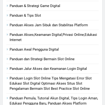
Panduan & Strategi Game Digital
Panduan & Tips Slot
Panduan Akses Jam Sibuk dan Stabilitas Platform
Panduan Akses,Keamanan Digital,Privasi Online,Edukasi
Internet
Panduan Awal Pengguna Digital
Panduan dan Strategi Bermain Slot Online
Panduan Jalur Akses dan Keamanan Login Digital
Panduan Login Slot Online Tips Mengatasi Error Slot
Edukasi Slot Digital Optimasi Akses Situs Slot
Pengalaman Bermain Slot Best Practice Slot Online
Panduan Pemula, Tutorial Akun Digital, Tips Login Aman,
Edukasi Pengguna Baru, Panduan Akses Platform