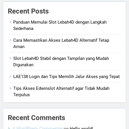
Recent Posts
Panduan Memulai Slot Lebah4D dengan Langkah
Sederhana
Cara Memastikan Akses Lebah4D Alternatif Tetap
Aman
Slot Lebah4D Stabil dengan Tampilan yang Mudah
Digunakan
LAE138 Login dan Tips Memilih Jalur Akses yang Tepat
Tips Akses Edwinslot Alternatif agar Tidak Mudah
Terputus
Recent Comments
A WordPress Commenter
on
Hello world!