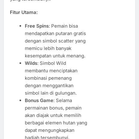
Fitur Utama:
Free Spins
: Pemain bisa
mendapatkan putaran gratis
dengan simbol scatter yang
memicu lebih banyak
kesempatan untuk menang.
Wilds
: Simbol Wild
membantu menciptakan
kombinasi pemenang
dengan menggantikan
simbol lain di gulungan.
Bonus Game
: Selama
permainan bonus, pemain
akan diajak untuk memilih
berbagai elemen hutan yang
dapat mengungkapkan
hadiah tersembunyi.