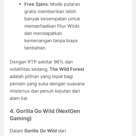
Free Spins
: Mode putaran
gratis memberikan lebih
banyak kesempatan untuk
memanfaatkan fitur Wilds
dan mendapatkan
kemenangan tanpa biaya
tambahan.
Dengan RTP sekitar 96% dan
volatilitas sedang,
The Wild Forest
adalah pilihan yang tepat bagi
pemain yang suka dengan suasana
misterius dan penuh kejutan dari
alam liar.
4. Gorilla Go Wild (NextGen
Gaming)
Dalam
Gorilla Go Wild
dari