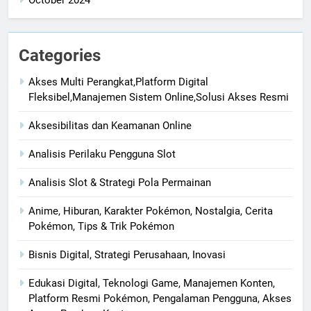
Categories
Akses Multi Perangkat,Platform Digital
Fleksibel,Manajemen Sistem Online,Solusi Akses Resmi
Aksesibilitas dan Keamanan Online
Analisis Perilaku Pengguna Slot
Analisis Slot & Strategi Pola Permainan
Anime, Hiburan, Karakter Pokémon, Nostalgia, Cerita
Pokémon, Tips & Trik Pokémon
Bisnis Digital, Strategi Perusahaan, Inovasi
Edukasi Digital, Teknologi Game, Manajemen Konten,
Platform Resmi Pokémon, Pengalaman Pengguna, Akses