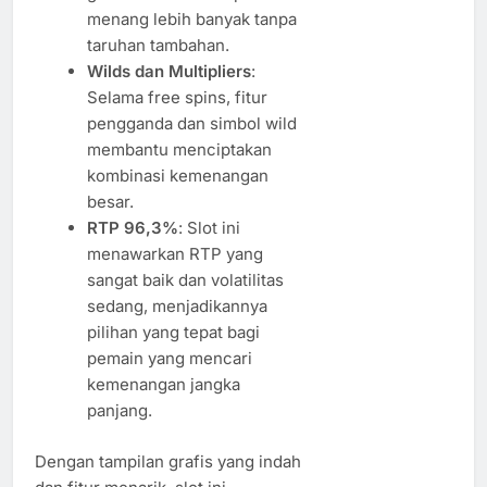
menang lebih banyak tanpa
taruhan tambahan.
Wilds dan Multipliers
:
Selama free spins, fitur
pengganda dan simbol wild
membantu menciptakan
kombinasi kemenangan
besar.
RTP 96,3%
: Slot ini
menawarkan RTP yang
sangat baik dan volatilitas
sedang, menjadikannya
pilihan yang tepat bagi
pemain yang mencari
kemenangan jangka
panjang.
Dengan tampilan grafis yang indah