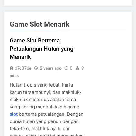
Game Slot Menarik
Game Slot Bertema
Petualangan Hutan yang
Menarik
d7c07de
2 years ago
0
9
mins
Hutan tropis yang lebat, harta
karun tersembunyi, dan makhluk-
makhluk misterius adalah tema
yang sering muncul dalam game
slot
bertema petualangan. Dengan
dunia hutan yang penuh dengan
teka-teki, makhluk ajaib, dan
misteri alam, tema ini menawarkan