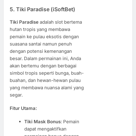
5. Tiki Paradise (iSoftBet)
Tiki Paradise
adalah slot bertema
hutan tropis yang membawa
pemain ke pulau eksotis dengan
suasana santai namun penuh
dengan potensi kemenangan
besar. Dalam permainan ini, Anda
akan bertemu dengan berbagai
simbol tropis seperti bunga, buah-
buahan, dan hewan-hewan pulau
yang membawa nuansa alami yang
segar.
Fitur Utama:
Tiki Mask Bonus
: Pemain
dapat mengaktifkan