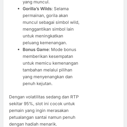
yang muncul.
Gorilla’s Wilds
: Selama
permainan, gorila akan
muncul sebagai simbol wild,
menggantikan simbol lain
untuk meningkatkan
peluang kemenangan.
Bonus Game
: Mode bonus
memberikan kesempatan
untuk memicu kemenangan
tambahan melalui pilihan
yang menyenangkan dan
penuh kejutan.
Dengan volatilitas sedang dan RTP
sekitar 95%, slot ini cocok untuk
pemain yang ingin merasakan
petualangan santai namun penuh
dengan hadiah menarik.