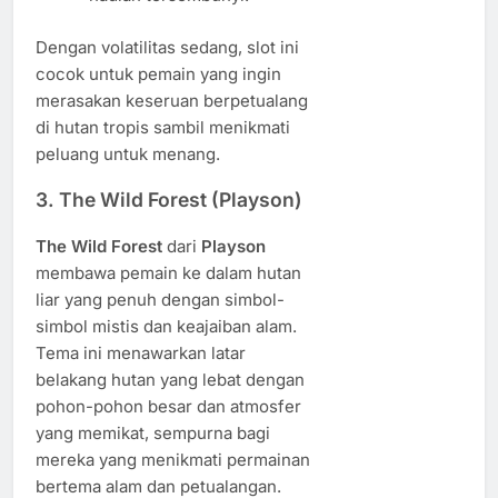
Dengan volatilitas sedang, slot ini
cocok untuk pemain yang ingin
merasakan keseruan berpetualang
di hutan tropis sambil menikmati
peluang untuk menang.
3. The Wild Forest (Playson)
The Wild Forest
dari
Playson
membawa pemain ke dalam hutan
liar yang penuh dengan simbol-
simbol mistis dan keajaiban alam.
Tema ini menawarkan latar
belakang hutan yang lebat dengan
pohon-pohon besar dan atmosfer
yang memikat, sempurna bagi
mereka yang menikmati permainan
bertema alam dan petualangan.