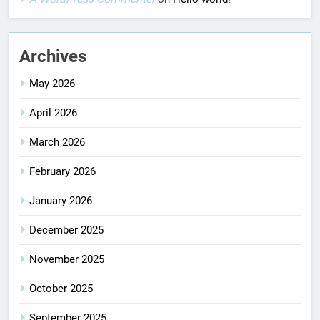
Archives
May 2026
April 2026
March 2026
February 2026
January 2026
December 2025
November 2025
October 2025
September 2025