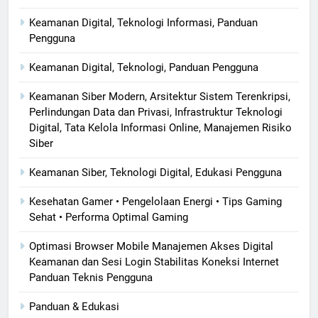
Keamanan Digital, Teknologi Informasi, Panduan
Pengguna
Keamanan Digital, Teknologi, Panduan Pengguna
Keamanan Siber Modern, Arsitektur Sistem Terenkripsi,
Perlindungan Data dan Privasi, Infrastruktur Teknologi
Digital, Tata Kelola Informasi Online, Manajemen Risiko
Siber
Keamanan Siber, Teknologi Digital, Edukasi Pengguna
Kesehatan Gamer • Pengelolaan Energi • Tips Gaming
Sehat • Performa Optimal Gaming
Optimasi Browser Mobile Manajemen Akses Digital
Keamanan dan Sesi Login Stabilitas Koneksi Internet
Panduan Teknis Pengguna
Panduan & Edukasi