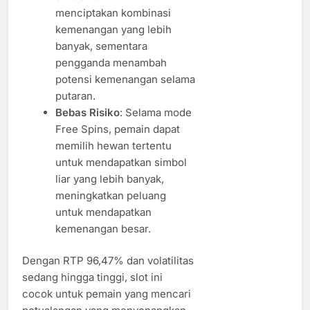
menciptakan kombinasi
kemenangan yang lebih
banyak, sementara
pengganda menambah
potensi kemenangan selama
putaran.
Bebas Risiko
: Selama mode
Free Spins, pemain dapat
memilih hewan tertentu
untuk mendapatkan simbol
liar yang lebih banyak,
meningkatkan peluang
untuk mendapatkan
kemenangan besar.
Dengan RTP 96,47% dan volatilitas
sedang hingga tinggi, slot ini
cocok untuk pemain yang mencari