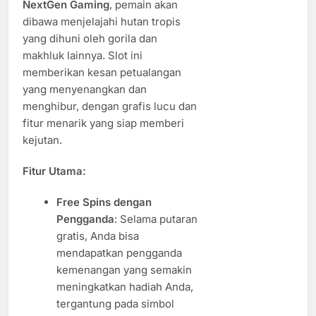
NextGen Gaming
, pemain akan
dibawa menjelajahi hutan tropis
yang dihuni oleh gorila dan
makhluk lainnya. Slot ini
memberikan kesan petualangan
yang menyenangkan dan
menghibur, dengan grafis lucu dan
fitur menarik yang siap memberi
kejutan.
Fitur Utama:
Free Spins dengan
Pengganda
: Selama putaran
gratis, Anda bisa
mendapatkan pengganda
kemenangan yang semakin
meningkatkan hadiah Anda,
tergantung pada simbol