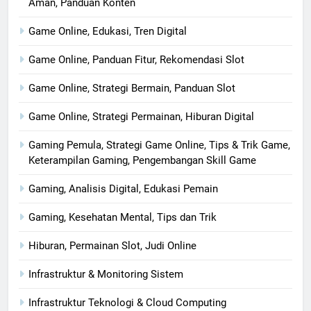
Aman, Panduan Konten
Game Online, Edukasi, Tren Digital
Game Online, Panduan Fitur, Rekomendasi Slot
Game Online, Strategi Bermain, Panduan Slot
Game Online, Strategi Permainan, Hiburan Digital
Gaming Pemula, Strategi Game Online, Tips & Trik Game,
Keterampilan Gaming, Pengembangan Skill Game
Gaming, Analisis Digital, Edukasi Pemain
Gaming, Kesehatan Mental, Tips dan Trik
Hiburan, Permainan Slot, Judi Online
Infrastruktur & Monitoring Sistem
Infrastruktur Teknologi & Cloud Computing