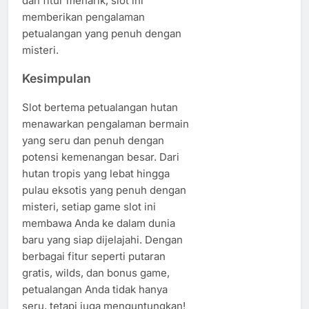
dan fitur menarik, slot ini
memberikan pengalaman
petualangan yang penuh dengan
misteri.
Kesimpulan
Slot bertema petualangan hutan
menawarkan pengalaman bermain
yang seru dan penuh dengan
potensi kemenangan besar. Dari
hutan tropis yang lebat hingga
pulau eksotis yang penuh dengan
misteri, setiap game slot ini
membawa Anda ke dalam dunia
baru yang siap dijelajahi. Dengan
berbagai fitur seperti putaran
gratis, wilds, dan bonus game,
petualangan Anda tidak hanya
seru, tetapi juga menguntungkan!