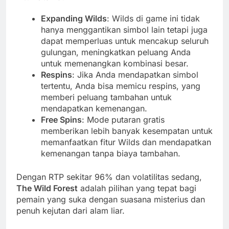
Expanding Wilds
: Wilds di game ini tidak
hanya menggantikan simbol lain tetapi juga
dapat memperluas untuk mencakup seluruh
gulungan, meningkatkan peluang Anda
untuk memenangkan kombinasi besar.
Respins
: Jika Anda mendapatkan simbol
tertentu, Anda bisa memicu respins, yang
memberi peluang tambahan untuk
mendapatkan kemenangan.
Free Spins
: Mode putaran gratis
memberikan lebih banyak kesempatan untuk
memanfaatkan fitur Wilds dan mendapatkan
kemenangan tanpa biaya tambahan.
Dengan RTP sekitar 96% dan volatilitas sedang,
The Wild Forest
adalah pilihan yang tepat bagi
pemain yang suka dengan suasana misterius dan
penuh kejutan dari alam liar.