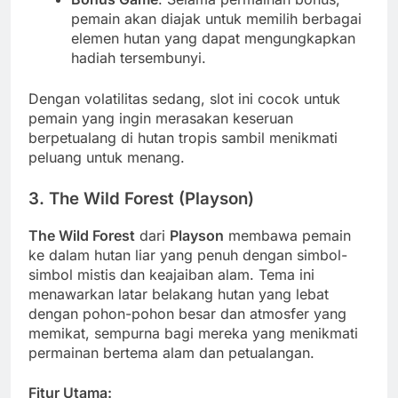
pemain akan diajak untuk memilih berbagai
elemen hutan yang dapat mengungkapkan
hadiah tersembunyi.
Dengan volatilitas sedang, slot ini cocok untuk
pemain yang ingin merasakan keseruan
berpetualang di hutan tropis sambil menikmati
peluang untuk menang.
3. The Wild Forest (Playson)
The Wild Forest
dari
Playson
membawa pemain
ke dalam hutan liar yang penuh dengan simbol-
simbol mistis dan keajaiban alam. Tema ini
menawarkan latar belakang hutan yang lebat
dengan pohon-pohon besar dan atmosfer yang
memikat, sempurna bagi mereka yang menikmati
permainan bertema alam dan petualangan.
Fitur Utama: