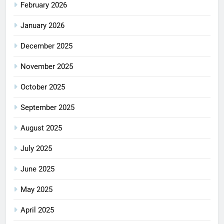
February 2026
January 2026
December 2025
November 2025
October 2025
September 2025
August 2025
July 2025
June 2025
May 2025
April 2025