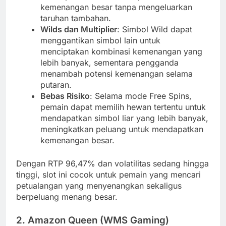
kemenangan besar tanpa mengeluarkan
taruhan tambahan.
Wilds dan Multiplier
: Simbol Wild dapat
menggantikan simbol lain untuk
menciptakan kombinasi kemenangan yang
lebih banyak, sementara pengganda
menambah potensi kemenangan selama
putaran.
Bebas Risiko
: Selama mode Free Spins,
pemain dapat memilih hewan tertentu untuk
mendapatkan simbol liar yang lebih banyak,
meningkatkan peluang untuk mendapatkan
kemenangan besar.
Dengan RTP 96,47% dan volatilitas sedang hingga
tinggi, slot ini cocok untuk pemain yang mencari
petualangan yang menyenangkan sekaligus
berpeluang menang besar.
2. Amazon Queen (WMS Gaming)