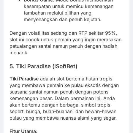
kesempatan untuk memicu kemenangan
tambahan melalui pilihan yang
menyenangkan dan penuh kejutan.
Dengan volatilitas sedang dan RTP sekitar 95%,
slot ini cocok untuk pemain yang ingin merasakan
petualangan santai namun penuh dengan hadiah
menarik.
5. Tiki Paradise (iSoftBet)
Tiki Paradise
adalah slot bertema hutan tropis
yang membawa pemain ke pulau eksotis dengan
suasana santai namun penuh dengan potensi
kemenangan besar. Dalam permainan ini, Anda
akan bertemu dengan berbagai simbol tropis
seperti bunga, buah-buahan, dan hewan-hewan
pulau yang membawa nuansa alami yang segar.
Fitur Utama: