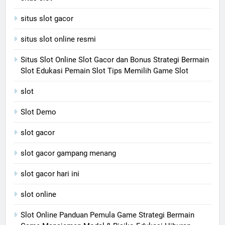
situs slot gacor
situs slot online resmi
Situs Slot Online Slot Gacor dan Bonus Strategi Bermain
Slot Edukasi Pemain Slot Tips Memilih Game Slot
slot
Slot Demo
slot gacor
slot gacor gampang menang
slot gacor hari ini
slot online
Slot Online Panduan Pemula Game Strategi Bermain