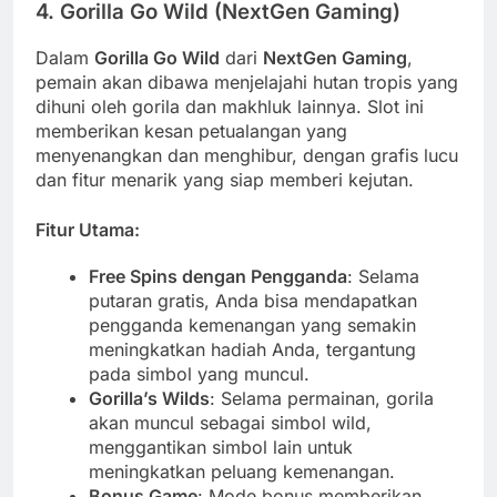
4. Gorilla Go Wild (NextGen Gaming)
Dalam
Gorilla Go Wild
dari
NextGen Gaming
,
pemain akan dibawa menjelajahi hutan tropis yang
dihuni oleh gorila dan makhluk lainnya. Slot ini
memberikan kesan petualangan yang
menyenangkan dan menghibur, dengan grafis lucu
dan fitur menarik yang siap memberi kejutan.
Fitur Utama:
Free Spins dengan Pengganda
: Selama
putaran gratis, Anda bisa mendapatkan
pengganda kemenangan yang semakin
meningkatkan hadiah Anda, tergantung
pada simbol yang muncul.
Gorilla’s Wilds
: Selama permainan, gorila
akan muncul sebagai simbol wild,
menggantikan simbol lain untuk
meningkatkan peluang kemenangan.
Bonus Game
: Mode bonus memberikan