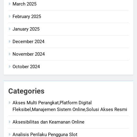
March 2025
February 2025
January 2025
December 2024
November 2024
October 2024
Categories
Akses Multi Perangkat,Platform Digital
Fleksibel,Manajemen Sistem Online,Solusi Akses Resmi
Aksesibilitas dan Keamanan Online
Analisis Perilaku Pengguna Slot