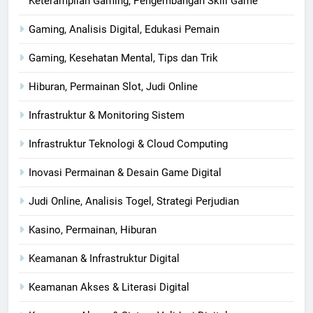
Keterampilan Gaming, Pengembangan Skill Game
Gaming, Analisis Digital, Edukasi Pemain
Gaming, Kesehatan Mental, Tips dan Trik
Hiburan, Permainan Slot, Judi Online
Infrastruktur & Monitoring Sistem
Infrastruktur Teknologi & Cloud Computing
Inovasi Permainan & Desain Game Digital
Judi Online, Analisis Togel, Strategi Perjudian
Kasino, Permainan, Hiburan
Keamanan & Infrastruktur Digital
Keamanan Akses & Literasi Digital