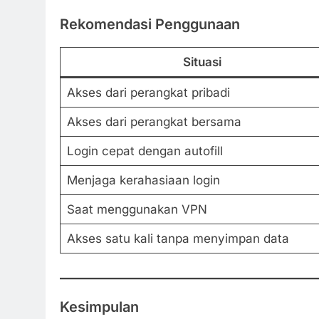
Rekomendasi Penggunaan
Situasi
Akses dari perangkat pribadi
Akses dari perangkat bersama
Login cepat dengan autofill
Menjaga kerahasiaan login
Saat menggunakan VPN
Akses satu kali tanpa menyimpan data
Kesimpulan