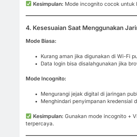
Kesimpulan:
Mode incognito cocok untuk l
4.
Kesesuaian Saat Menggunakan Jari
Mode Biasa:
Kurang aman jika digunakan di Wi-Fi p
Data login bisa disalahgunakan jika bro
Mode Incognito:
Mengurangi jejak digital di jaringan publ
Menghindari penyimpanan kredensial d
Kesimpulan:
Gunakan mode incognito + VPN
terpercaya.