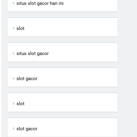
situs slot gacor hari ini
slot
situs slot gacor
slot gacor
slot
slot gacor