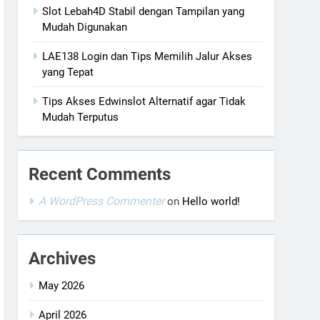
Slot Lebah4D Stabil dengan Tampilan yang
Mudah Digunakan
LAE138 Login dan Tips Memilih Jalur Akses
yang Tepat
Tips Akses Edwinslot Alternatif agar Tidak
Mudah Terputus
Recent Comments
A WordPress Commenter
on
Hello world!
Archives
May 2026
April 2026