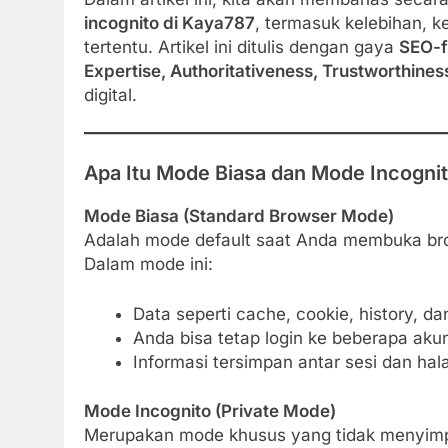
incognito di Kaya787
, termasuk kelebihan, k
tertentu. Artikel ini ditulis dengan gaya
SEO-f
Expertise, Authoritativeness, Trustworthines
digital.
Apa Itu Mode Biasa dan Mode Incogni
Mode Biasa (Standard Browser Mode)
Adalah mode default saat Anda membuka brow
Dalam mode ini:
Data seperti cache, cookie, history, dan
Anda bisa tetap login ke beberapa aku
Informasi tersimpan antar sesi dan ha
Mode Incognito (Private Mode)
Merupakan mode khusus yang tidak menyimpan