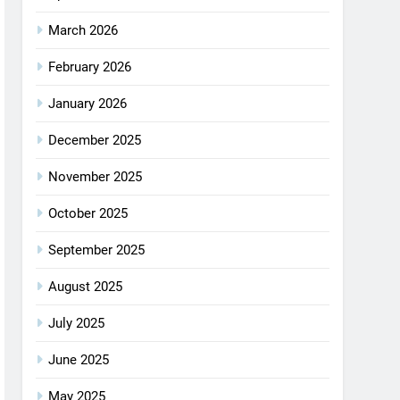
March 2026
February 2026
January 2026
December 2025
November 2025
October 2025
September 2025
August 2025
July 2025
June 2025
May 2025