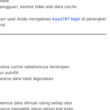
ookie
i gangguan, karena tidak ada data cache
nkan saat Anda mengakses
kaya787 login
di perangkat
mal.
arena cache sebelumnya tersimpan
ur autofill
karena data lokal digunakan
 semua data dimuat ulang setiap sesi
arus mengetik ulang setiap kali login