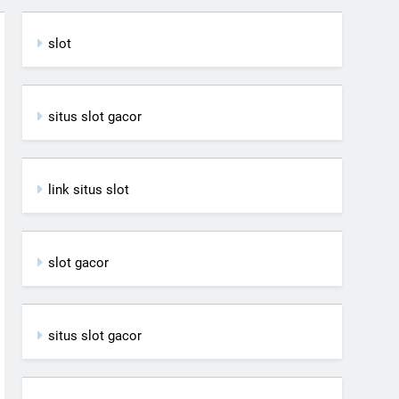
slot
situs slot gacor
link situs slot
slot gacor
situs slot gacor