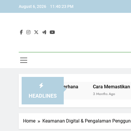
Skip
August 6, 2026
11:40:24 PM
to
content
Mat
Materials
ngan Langkah Sederhana
Cara Memastikan Akses Lebah
3 Months Ago
HEADLINES
Home
Keamanan Digital & Pengalaman Penggun