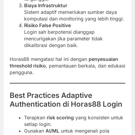
Biaya Infrastruktur
Sistem adaptif memerlukan sumber daya
komputasi dan monitoring yang lebih tinggi.
Risiko False Positive
Login sah berpotensi dianggap
mencurigakan jika parameter tidak
dikalibrasi dengan baik.
Horas88 mengatasi hal ini dengan
penyesuaian
threshold risiko
, pemantauan berkala, dan edukasi
pengguna.
Best Practices Adaptive
Authentication di Horas88 Login
Terapkan
risk scoring
yang konsisten untuk
setiap login.
Gunakan
AI/ML
untuk mengenali pola