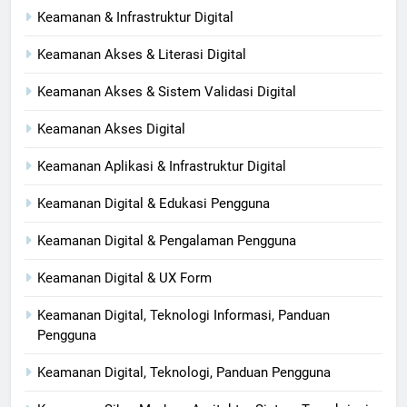
Keamanan & Infrastruktur Digital
Keamanan Akses & Literasi Digital
Keamanan Akses & Sistem Validasi Digital
Keamanan Akses Digital
Keamanan Aplikasi & Infrastruktur Digital
Keamanan Digital & Edukasi Pengguna
Keamanan Digital & Pengalaman Pengguna
Keamanan Digital & UX Form
Keamanan Digital, Teknologi Informasi, Panduan
Pengguna
Keamanan Digital, Teknologi, Panduan Pengguna