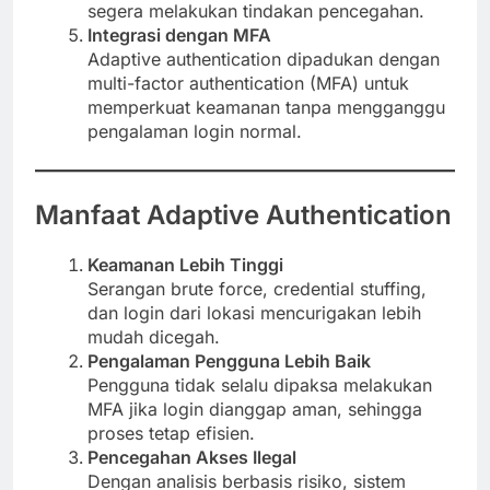
segera melakukan tindakan pencegahan.
Integrasi dengan MFA
Adaptive authentication dipadukan dengan
multi-factor authentication (MFA) untuk
memperkuat keamanan tanpa mengganggu
pengalaman login normal.
Manfaat Adaptive Authentication
Keamanan Lebih Tinggi
Serangan brute force, credential stuffing,
dan login dari lokasi mencurigakan lebih
mudah dicegah.
Pengalaman Pengguna Lebih Baik
Pengguna tidak selalu dipaksa melakukan
MFA jika login dianggap aman, sehingga
proses tetap efisien.
Pencegahan Akses Ilegal
Dengan analisis berbasis risiko, sistem