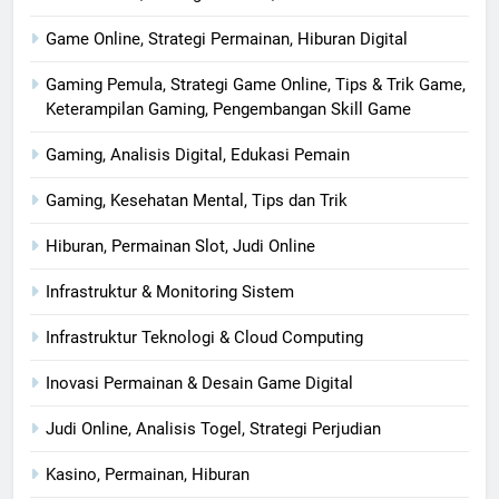
Game Online, Strategi Permainan, Hiburan Digital
Gaming Pemula, Strategi Game Online, Tips & Trik Game,
Keterampilan Gaming, Pengembangan Skill Game
Gaming, Analisis Digital, Edukasi Pemain
Gaming, Kesehatan Mental, Tips dan Trik
Hiburan, Permainan Slot, Judi Online
Infrastruktur & Monitoring Sistem
Infrastruktur Teknologi & Cloud Computing
Inovasi Permainan & Desain Game Digital
Judi Online, Analisis Togel, Strategi Perjudian
Kasino, Permainan, Hiburan