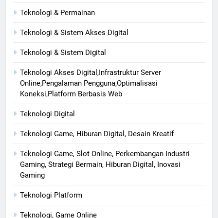
Teknologi & Permainan
Teknologi & Sistem Akses Digital
Teknologi & Sistem Digital
Teknologi Akses Digital,Infrastruktur Server
Online,Pengalaman Pengguna,Optimalisasi
Koneksi,Platform Berbasis Web
Teknologi Digital
Teknologi Game, Hiburan Digital, Desain Kreatif
Teknologi Game, Slot Online, Perkembangan Industri
Gaming, Strategi Bermain, Hiburan Digital, Inovasi
Gaming
Teknologi Platform
Teknologi, Game Online