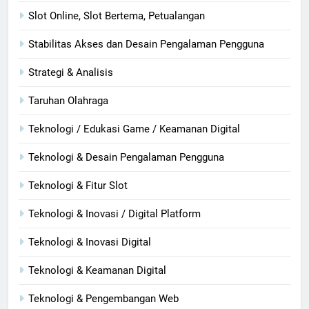
Slot Online, Slot Bertema, Petualangan
Stabilitas Akses dan Desain Pengalaman Pengguna
Strategi & Analisis
Taruhan Olahraga
Teknologi / Edukasi Game / Keamanan Digital
Teknologi & Desain Pengalaman Pengguna
Teknologi & Fitur Slot
Teknologi & Inovasi / Digital Platform
Teknologi & Inovasi Digital
Teknologi & Keamanan Digital
Teknologi & Pengembangan Web