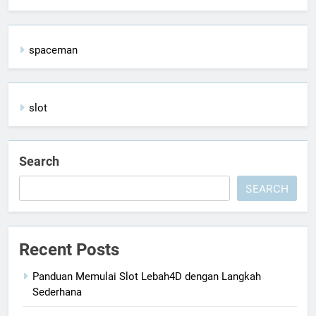
spaceman
slot
Search
SEARCH
Recent Posts
Panduan Memulai Slot Lebah4D dengan Langkah
Sederhana