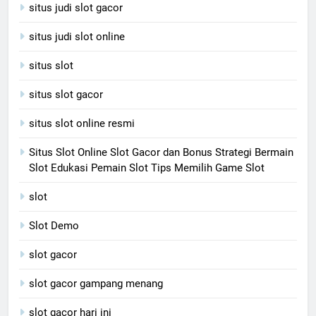
situs judi slot gacor
situs judi slot online
situs slot
situs slot gacor
situs slot online resmi
Situs Slot Online Slot Gacor dan Bonus Strategi Bermain
Slot Edukasi Pemain Slot Tips Memilih Game Slot
slot
Slot Demo
slot gacor
slot gacor gampang menang
slot gacor hari ini