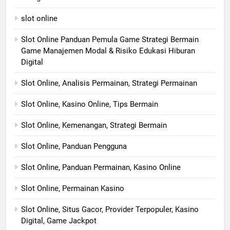
slot online
Slot Online Panduan Pemula Game Strategi Bermain
Game Manajemen Modal & Risiko Edukasi Hiburan
Digital
Slot Online, Analisis Permainan, Strategi Permainan
Slot Online, Kasino Online, Tips Bermain
Slot Online, Kemenangan, Strategi Bermain
Slot Online, Panduan Pengguna
Slot Online, Panduan Permainan, Kasino Online
Slot Online, Permainan Kasino
Slot Online, Situs Gacor, Provider Terpopuler, Kasino
Digital, Game Jackpot