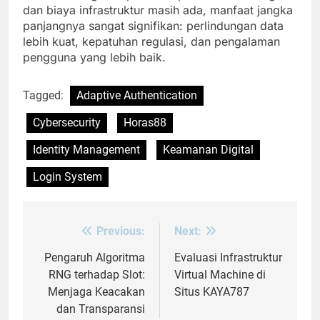
dan biaya infrastruktur masih ada, manfaat jangka
panjangnya sangat signifikan: perlindungan data
lebih kuat, kepatuhan regulasi, dan pengalaman
pengguna yang lebih baik.
Tagged:
Adaptive Authentication
Cybersecurity
Horas88
Identity Management
Keamanan Digital
Login System
Previous:
Next:
Post
navigation
Pengaruh Algoritma
Evaluasi Infrastruktur
RNG terhadap Slot:
Virtual Machine di
Menjaga Keacakan
Situs KAYA787
dan Transparansi