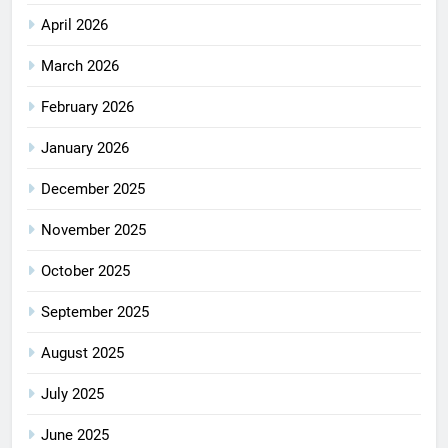
April 2026
March 2026
February 2026
January 2026
December 2025
November 2025
October 2025
September 2025
August 2025
July 2025
June 2025