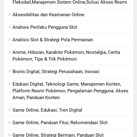
Fleksibel,Manajemen Sistem Online,Solusi Akses Resmi
Aksesibilitas dan Keamanan Online
Analisis Perilaku Pengguna Slot
Analisis Slot & Strategi Pola Permainan
Anime, Hiburan, Karakter Pokémon, Nostalgia, Cerita
Pokémon, Tips & Trik Pokémon
Bisnis Digital, Strategi Perusahaan, Inovasi
Edukasi Digital, Teknologi Game, Manajemen Konten,
Platform Resmi Pokémon, Pengalaman Pengguna, Akses
Aman, Panduan Konten
Game Online, Edukasi, Tren Digital
Game Online, Panduan Fitur, Rekomendasi Slot
Game Online, Strategi Bermain, Panduan Slot