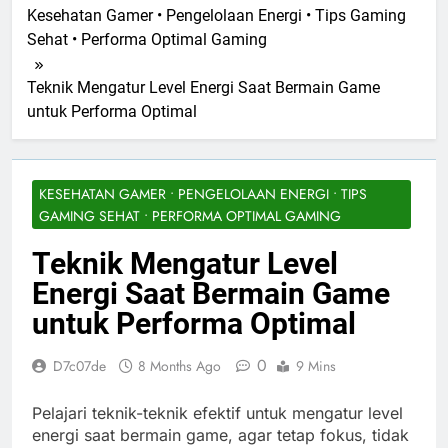
Kesehatan Gamer • Pengelolaan Energi • Tips Gaming
Sehat • Performa Optimal Gaming
Teknik Mengatur Level Energi Saat Bermain Game
untuk Performa Optimal
KESEHATAN GAMER • PENGELOLAAN ENERGI • TIPS
GAMING SEHAT • PERFORMA OPTIMAL GAMING
Teknik Mengatur Level
Energi Saat Bermain Game
untuk Performa Optimal
0
D7c07de
8 Months Ago
9 Mins
Pelajari teknik-teknik efektif untuk mengatur level
energi saat bermain game, agar tetap fokus, tidak