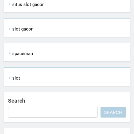
situs slot gacor
slot gacor
spaceman
slot
Search
SEARCH