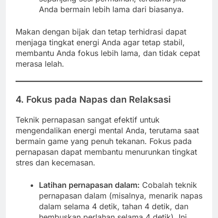
Anda bermain lebih lama dari biasanya.
Makan dengan bijak dan tetap terhidrasi dapat
menjaga tingkat energi Anda agar tetap stabil,
membantu Anda fokus lebih lama, dan tidak cepat
merasa lelah.
4. Fokus pada Napas dan Relaksasi
Teknik pernapasan sangat efektif untuk
mengendalikan energi mental Anda, terutama saat
bermain game yang penuh tekanan. Fokus pada
pernapasan dapat membantu menurunkan tingkat
stres dan kecemasan.
Latihan pernapasan dalam:
Cobalah teknik
pernapasan dalam (misalnya, menarik napas
dalam selama 4 detik, tahan 4 detik, dan
hembuskan perlahan selama 4 detik). Ini