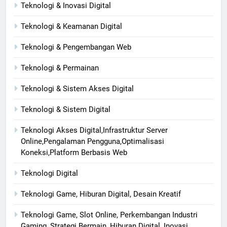
Teknologi & Inovasi Digital
Teknologi & Keamanan Digital
Teknologi & Pengembangan Web
Teknologi & Permainan
Teknologi & Sistem Akses Digital
Teknologi & Sistem Digital
Teknologi Akses Digital,Infrastruktur Server
Online,Pengalaman Pengguna,Optimalisasi
Koneksi,Platform Berbasis Web
Teknologi Digital
Teknologi Game, Hiburan Digital, Desain Kreatif
Teknologi Game, Slot Online, Perkembangan Industri
Gaming, Strategi Bermain, Hiburan Digital, Inovasi