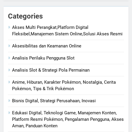
Categories
Akses Multi Perangkat,Platform Digital
Fleksibel,Manajemen Sistem Online,Solusi Akses Resmi
Aksesibilitas dan Keamanan Online
Analisis Perilaku Pengguna Slot
Analisis Slot & Strategi Pola Permainan
Anime, Hiburan, Karakter Pokémon, Nostalgia, Cerita
Pokémon, Tips & Trik Pokémon
Bisnis Digital, Strategi Perusahaan, Inovasi
Edukasi Digital, Teknologi Game, Manajemen Konten,
Platform Resmi Pokémon, Pengalaman Pengguna, Akses
Aman, Panduan Konten