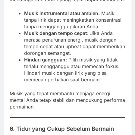
Musik instrumental atau ambien:
Musik
tanpa lirik dapat meningkatkan konsentrasi
tanpa mengganggu pikiran Anda.
Musik dengan tempo cepat:
Jika Anda
merasa penurunan energi, musik dengan
tempo cepat atau upbeat dapat memberikan
dorongan semangat.
Hindari gangguan:
Pilih musik yang tidak
terlalu mengganggu atau memecah fokus.
Hindari musik dengan lirik yang bisa
memecah perhatian saat bermain.
Musik yang tepat membantu menjaga energi
mental Anda tetap stabil dan mendukung performa
permainan.
6. Tidur yang Cukup Sebelum Bermain