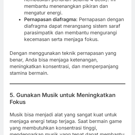
membantu menenangkan pikiran dan
mengatur energi.
Pernapasan diafragma:
Pernapasan dengan
diafragma dapat merangsang sistem saraf
parasimpatik dan membantu mengurangi
kecemasan serta menjaga fokus.
Dengan menggunakan teknik pernapasan yang
benar, Anda bisa menjaga ketenangan,
meningkatkan konsentrasi, dan memperpanjang
stamina bermain.
5. Gunakan Musik untuk Meningkatkan
Fokus
Musik bisa menjadi alat yang sangat kuat untuk
menjaga energi tetap terjaga. Saat bermain game
yang membutuhkan konsentrasi tinggi,
mendengarkan musik yang tepat dapat membantu: