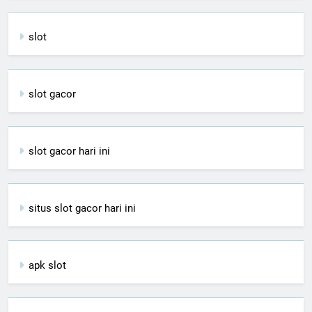
slot
slot gacor
slot gacor hari ini
situs slot gacor hari ini
apk slot