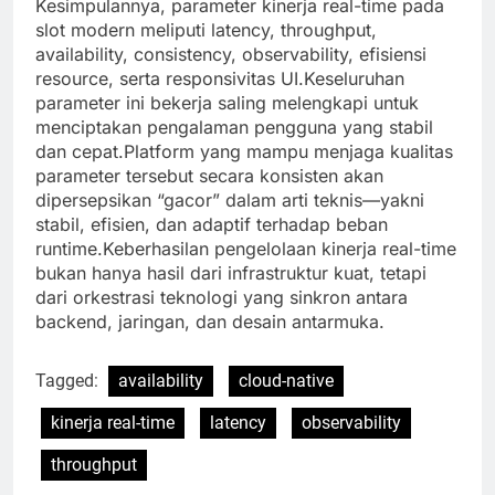
Kesimpulannya, parameter kinerja real-time pada
slot modern meliputi latency, throughput,
availability, consistency, observability, efisiensi
resource, serta responsivitas UI.Keseluruhan
parameter ini bekerja saling melengkapi untuk
menciptakan pengalaman pengguna yang stabil
dan cepat.Platform yang mampu menjaga kualitas
parameter tersebut secara konsisten akan
dipersepsikan “gacor” dalam arti teknis—yakni
stabil, efisien, dan adaptif terhadap beban
runtime.Keberhasilan pengelolaan kinerja real-time
bukan hanya hasil dari infrastruktur kuat, tetapi
dari orkestrasi teknologi yang sinkron antara
backend, jaringan, dan desain antarmuka.
Tagged:
availability
cloud-native
kinerja real-time
latency
observability
throughput