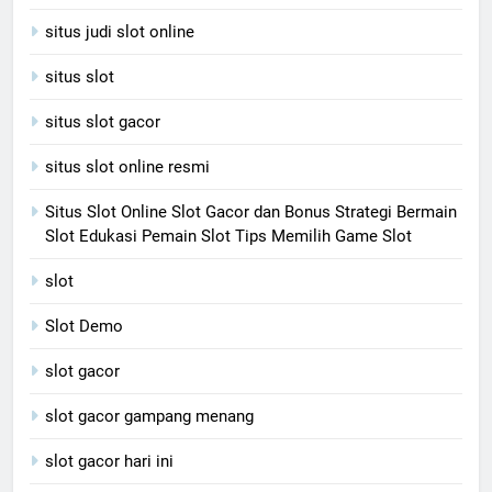
situs judi slot online
situs slot
situs slot gacor
situs slot online resmi
Situs Slot Online Slot Gacor dan Bonus Strategi Bermain
Slot Edukasi Pemain Slot Tips Memilih Game Slot
slot
Slot Demo
slot gacor
slot gacor gampang menang
slot gacor hari ini