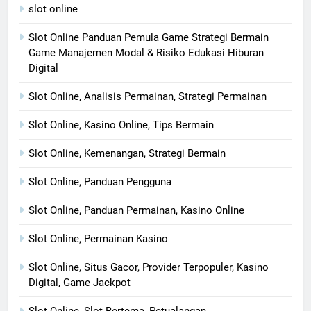
slot online
Slot Online Panduan Pemula Game Strategi Bermain
Game Manajemen Modal & Risiko Edukasi Hiburan
Digital
Slot Online, Analisis Permainan, Strategi Permainan
Slot Online, Kasino Online, Tips Bermain
Slot Online, Kemenangan, Strategi Bermain
Slot Online, Panduan Pengguna
Slot Online, Panduan Permainan, Kasino Online
Slot Online, Permainan Kasino
Slot Online, Situs Gacor, Provider Terpopuler, Kasino
Digital, Game Jackpot
Slot Online, Slot Bertema, Petualangan