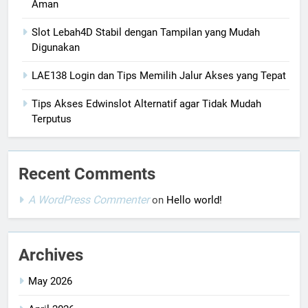
Aman
Slot Lebah4D Stabil dengan Tampilan yang Mudah
Digunakan
LAE138 Login dan Tips Memilih Jalur Akses yang Tepat
Tips Akses Edwinslot Alternatif agar Tidak Mudah
Terputus
Recent Comments
A WordPress Commenter
on
Hello world!
Archives
May 2026