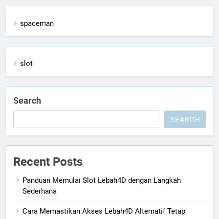
spaceman
slot
Search
SEARCH
Recent Posts
Panduan Memulai Slot Lebah4D dengan Langkah
Sederhana
Cara Memastikan Akses Lebah4D Alternatif Tetap