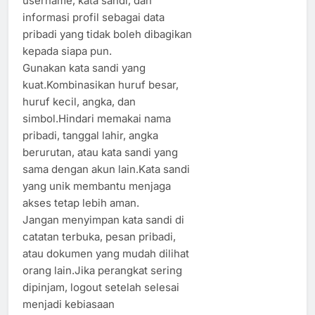
username, kata sandi, dan
informasi profil sebagai data
pribadi yang tidak boleh dibagikan
kepada siapa pun.
Gunakan kata sandi yang
kuat.Kombinasikan huruf besar,
huruf kecil, angka, dan
simbol.Hindari memakai nama
pribadi, tanggal lahir, angka
berurutan, atau kata sandi yang
sama dengan akun lain.Kata sandi
yang unik membantu menjaga
akses tetap lebih aman.
Jangan menyimpan kata sandi di
catatan terbuka, pesan pribadi,
atau dokumen yang mudah dilihat
orang lain.Jika perangkat sering
dipinjam, logout setelah selesai
menjadi kebiasaan