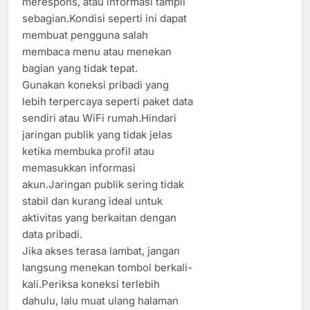
merespons, atau informasi tampil
sebagian.Kondisi seperti ini dapat
membuat pengguna salah
membaca menu atau menekan
bagian yang tidak tepat.
Gunakan koneksi pribadi yang
lebih terpercaya seperti paket data
sendiri atau WiFi rumah.Hindari
jaringan publik yang tidak jelas
ketika membuka profil atau
memasukkan informasi
akun.Jaringan publik sering tidak
stabil dan kurang ideal untuk
aktivitas yang berkaitan dengan
data pribadi.
Jika akses terasa lambat, jangan
langsung menekan tombol berkali-
kali.Periksa koneksi terlebih
dahulu, lalu muat ulang halaman