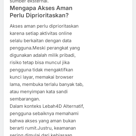
sumber eksternal.
Mengapa Akses Aman
Perlu Diprioritaskan?
Akses aman perlu diprioritaskan
karena setiap aktivitas online
selalu berkaitan dengan data
pengguna.Meski perangkat yang
digunakan adalah milik pribadi,
risiko tetap bisa muncul jika
pengguna tidak mengaktifkan
kunci layar, memakai browser
lama, membuka terlalu banyak tab,
atau menyimpan kata sandi
sembarangan.
Dalam konteks Lebah4D Alternatif,
pengguna sebaiknya memahami
bahwa akses yang aman bukan
berarti rumit.Justru, keamanan
sering dimulai dari kebiasaan