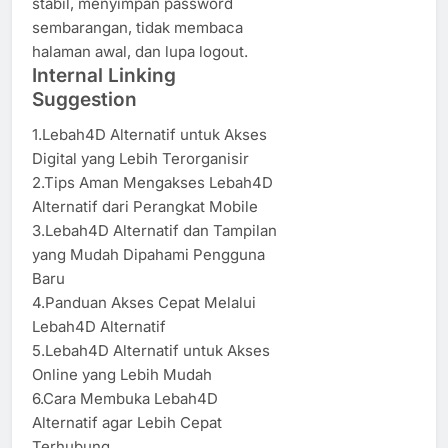
stabil, menyimpan password
sembarangan, tidak membaca
halaman awal, dan lupa logout.
Internal Linking
Suggestion
1.Lebah4D Alternatif untuk Akses
Digital yang Lebih Terorganisir
2.Tips Aman Mengakses Lebah4D
Alternatif dari Perangkat Mobile
3.Lebah4D Alternatif dan Tampilan
yang Mudah Dipahami Pengguna
Baru
4.Panduan Akses Cepat Melalui
Lebah4D Alternatif
5.Lebah4D Alternatif untuk Akses
Online yang Lebih Mudah
6.Cara Membuka Lebah4D
Alternatif agar Lebih Cepat
Terhubung