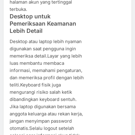
halaman akun yang tertinggal
terbuka.
Desktop untuk
Pemeriksaan Keamanan
Lebih Detail
Desktop atau laptop lebih nyaman
digunakan saat pengguna ingin
memeriksa detail.Layar yang lebih
luas membantu membaca
informasi, memahami pengaturan,
dan memeriksa profil dengan lebih
teliti.Keyboard fisik juga
mengurangi risiko salah ketik
dibandingkan keyboard sentuh.
Jika laptop digunakan bersama
anggota keluarga atau rekan kerja,
jangan menyimpan password
otomatis.Selalu logout setelah