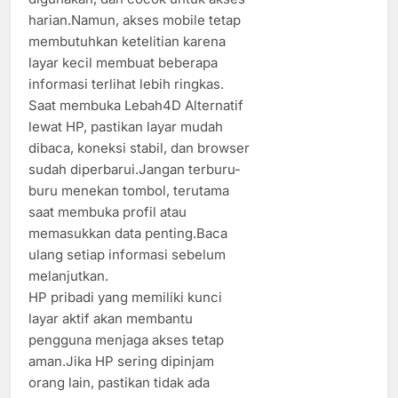
harian.Namun, akses mobile tetap
membutuhkan ketelitian karena
layar kecil membuat beberapa
informasi terlihat lebih ringkas.
Saat membuka Lebah4D Alternatif
lewat HP, pastikan layar mudah
dibaca, koneksi stabil, dan browser
sudah diperbarui.Jangan terburu-
buru menekan tombol, terutama
saat membuka profil atau
memasukkan data penting.Baca
ulang setiap informasi sebelum
melanjutkan.
HP pribadi yang memiliki kunci
layar aktif akan membantu
pengguna menjaga akses tetap
aman.Jika HP sering dipinjam
orang lain, pastikan tidak ada